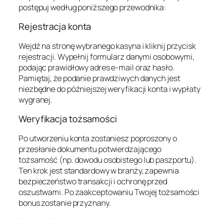
postępuj według poniższego przewodnika:
Rejestracja konta
Wejdź na stronę wybranego kasyna i kliknij przycisk
rejestracji. Wypełnij formularz danymi osobowymi,
podając prawidłowy adres e‑mail oraz hasło.
Pamiętaj, że podanie prawdziwych danych jest
niezbędne do późniejszej weryfikacji konta i wypłaty
wygranej.
Weryfikacja tożsamości
Po utworzeniu konta zostaniesz poproszony o
przesłanie dokumentu potwierdzającego
tożsamość (np. dowodu osobistego lub paszportu).
Ten krok jest standardowy w branży, zapewnia
bezpieczeństwo transakcji i ochronę przed
oszustwami. Po zaakceptowaniu Twojej tożsamości
bonus zostanie przyznany.