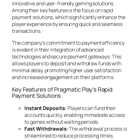
innovative and user-friendly gaming solutions.
Among their key features is the focus on rapid
payment solutions, which significantly enhance the
player experience by ensuring quick and seamless
transactions.
The company’s commitment to payment efficiency
is evident in their integration of advanced
technologies and secure payment gateways. This
allows players to deposit and withdraw funds with
minimal delay, promoting higher user satisfaction
and increased engagement on their platforms.
Key Features of Pragmatic Play’s Rapid
Payment Solutions
Instant Deposits:
Players can fund their
accounts quickly, enabling immediate access
to games without waiting periods.
Fast Withdrawals:
The withdrawal process is
streamlined to reduce processing times,