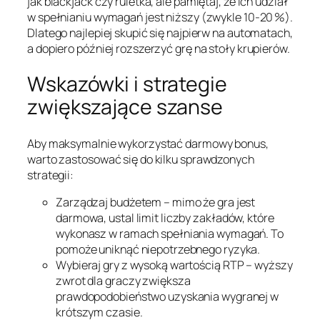
jak blackjack czy ruletka, ale pamiętaj, że ich udział
w spełnianiu wymagań jest niższy (zwykle 10‑20 %).
Dlatego najlepiej skupić się najpierw na automatach,
a dopiero później rozszerzyć grę na stoły krupierów.
Wskazówki i strategie
zwiększające szanse
Aby maksymalnie wykorzystać darmowy bonus,
warto zastosować się do kilku sprawdzonych
strategii:
Zarządzaj budżetem – mimo że gra jest
darmowa, ustal limit liczby zakładów, które
wykonasz w ramach spełniania wymagań. To
pomoże uniknąć niepotrzebnego ryzyka.
Wybieraj gry z wysoką wartością RTP – wyższy
zwrot dla graczy zwiększa
prawdopodobieństwo uzyskania wygranej w
krótszym czasie.