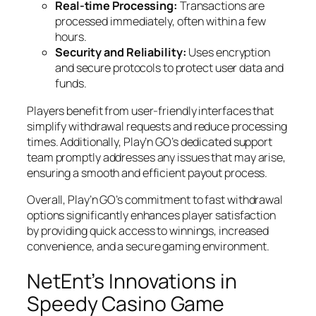
Real-time Processing:
Transactions are
processed immediately, often within a few
hours.
Security and Reliability:
Uses encryption
and secure protocols to protect user data and
funds.
Players benefit from user-friendly interfaces that
simplify withdrawal requests and reduce processing
times. Additionally, Play’n GO’s dedicated support
team promptly addresses any issues that may arise,
ensuring a smooth and efficient payout process.
Overall, Play’n GO’s commitment to fast withdrawal
options significantly enhances player satisfaction
by providing quick access to winnings, increased
convenience, and a secure gaming environment.
NetEnt’s Innovations in
Speedy Casino Game