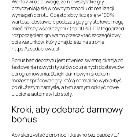
Warto zwrócić uwagę, że nie wszystkie gry
przyczyniają się w równym stopniu do realizacji
wymagań obrotu. Często sloty liczą się w 100 %
wartości obstawień, podczas gdy gry stołowe mogą
mieć niższy współczynnik (np. 10 %). Dlatego przed
rozpoczęciem gry warto przeczytać szczegółowy
opis warunków, który znajdziesz na stronie
https://zspdabrowa.pl.
Bonus bez depozytu jest również świetną okazją do
testowania nowych tytułów od znanych dostawców
oprogramowania. Dzięki darmowym środkom
możesz spróbować gry, którą normalnie wybrałbyś
po dłuższym namyśle, a tym samym odkryć nowe
ulubione automaty lub stoły.
Kroki, aby odebrać darmowy
bonus
Aby skorzystać z promocji „kasyno bez depozytu”,