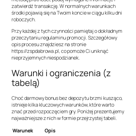
zatwierdź transakcję. W normalnych warunkach
środki pojawią się na Twoim koncie w ciągu kilku dni
roboczych.
Przy każdej z tych czynności pamiętaj o dokładnym
przeczytaniu regulaminu promocji. Szczegółowy
opis procesu znajdziesz na stronie
https://zspdabrowa.pl, co pomoże Ci uniknąć
nieprzyjemnych niespodzianek.
Warunki i ograniczenia (z
tabelą)
Choć darmowy bonus bez depozytu brzmi kusząco,
istnieje kilka kluczowych warunków, które warto
znać przed rozpoczęciem gry. Poniżej prezentujemy
najważniejsze z nich w formie przejrzystej tabeli.
Warunek
Opis