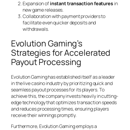
Expansion of
instant transaction features
in
new game releases.
Collaboration with
payment providers
to
facilitate even quicker deposits and
withdrawals.
Evolution Gaming’s
Strategies for Accelerated
Payout Processing
Evolution Gaming has established itself as a leader
in the live casino industry by prioritizing quick and
seamless payout processes for its players. To
achieve this, the company invests heavily in cutting-
edge technology that optimizes transaction speeds
and reduces processing times, ensuring players
receive their winnings promptly.
Furthermore, Evolution Gaming employs a