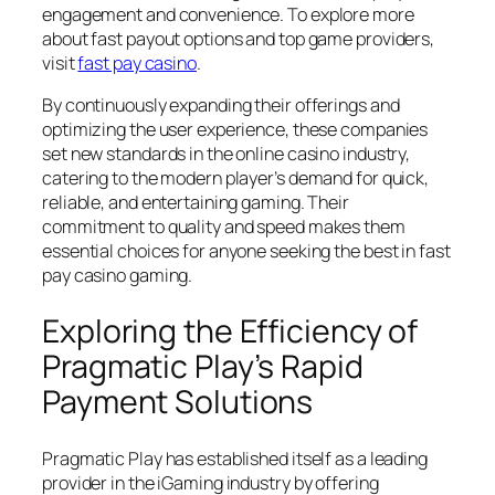
engagement and convenience. To explore more
about fast payout options and top game providers,
visit
fast pay casino
.
By continuously expanding their offerings and
optimizing the user experience, these companies
set new standards in the online casino industry,
catering to the modern player’s demand for quick,
reliable, and entertaining gaming. Their
commitment to quality and speed makes them
essential choices for anyone seeking the best in fast
pay casino gaming.
Exploring the Efficiency of
Pragmatic Play’s Rapid
Payment Solutions
Pragmatic Play has established itself as a leading
provider in the iGaming industry by offering