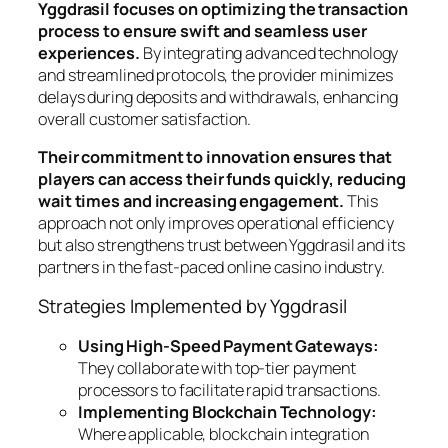
Yggdrasil focuses on optimizing the transaction
process to ensure swift and seamless user
experiences.
By integrating advanced technology
and streamlined protocols, the provider minimizes
delays during deposits and withdrawals, enhancing
overall customer satisfaction.
Their commitment to innovation ensures that
players can access their funds quickly, reducing
wait times and increasing engagement.
This
approach not only improves operational efficiency
but also strengthens trust between Yggdrasil and its
partners in the fast-paced online casino industry.
Strategies Implemented by Yggdrasil
Using High-Speed Payment Gateways:
They collaborate with top-tier payment
processors to facilitate rapid transactions.
Implementing Blockchain Technology:
Where applicable, blockchain integration