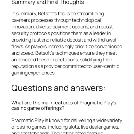
Summary and Final Thoughts
In summary, Betsoft’s focus on streamlining
payment processes through technological
innovation, diverse payment options, and robust
security protocols positions them as a leader in
providing fast and reliable deposit and withdrawal
flows. As players increasingly prioritize convenience
and speed, Betsoft’s techniques ensure they meet
and exceed these expectations, solidifying their
reputation as a provider committed to user-centric
gaming experiences.
Questions and answers:
What are the main features of Pragmatic Play’s
casino game offerings?
Pragmatic Play is known for delivering a wide variety
of casino games, including slots, live dealer games,
and scratchcards. Their titles often feature