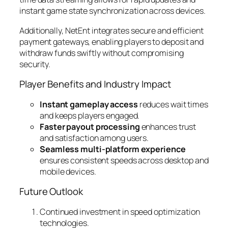
instant game state synchronization across devices.
Additionally, NetEnt integrates secure and efficient
payment gateways, enabling players to deposit and
withdraw funds swiftly without compromising
security.
Player Benefits and Industry Impact
Instant gameplay access
reduces wait times
and keeps players engaged.
Faster payout processing
enhances trust
and satisfaction among users.
Seamless multi-platform experience
ensures consistent speeds across desktop and
mobile devices.
Future Outlook
Continued investment in
speed optimization
technologies
.