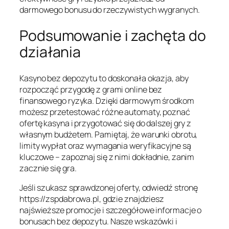
darmowego bonusu do rzeczywistych wygranych.
Podsumowanie i zachęta do
działania
Kasyno bez depozytu to doskonała okazja, aby
rozpocząć przygodę z grami online bez
finansowego ryzyka. Dzięki darmowym środkom
możesz przetestować różne automaty, poznać
ofertę kasyna i przygotować się do dalszej gry z
własnym budżetem. Pamiętaj, że warunki obrotu,
limity wypłat oraz wymagania weryfikacyjne są
kluczowe – zapoznaj się z nimi dokładnie, zanim
zacznie się gra.
Jeśli szukasz sprawdzonej oferty, odwiedź stronę
https://zspdabrowa.pl, gdzie znajdziesz
najświeższe promocje i szczegółowe informacje o
bonusach bez depozytu. Nasze wskazówki i