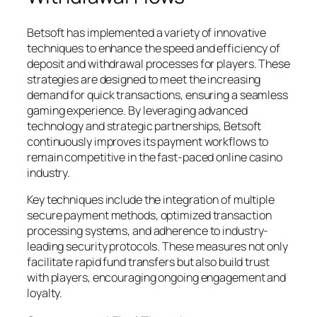
Betsoft has implemented a variety of innovative
techniques to enhance the speed and efficiency of
deposit and withdrawal processes for players. These
strategies are designed to meet the increasing
demand for quick transactions, ensuring a seamless
gaming experience. By leveraging advanced
technology and strategic partnerships, Betsoft
continuously improves its payment workflows to
remain competitive in the fast-paced online casino
industry.
Key techniques include the integration of multiple
secure payment methods, optimized transaction
processing systems, and adherence to industry-
leading security protocols. These measures not only
facilitate rapid fund transfers but also build trust
with players, encouraging ongoing engagement and
loyalty.