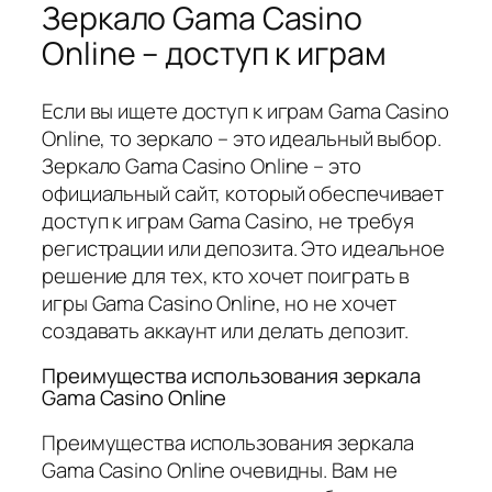
Зеркало Gama Casino
Online – доступ к играм
Если вы ищете доступ к играм Gama Casino
Online, то зеркало – это идеальный выбор.
Зеркало Gama Casino Online – это
официальный сайт, который обеспечивает
доступ к играм Gama Casino, не требуя
регистрации или депозита. Это идеальное
решение для тех, кто хочет поиграть в
игры Gama Casino Online, но не хочет
создавать аккаунт или делать депозит.
Преимущества использования зеркала
Gama Casino Online
Преимущества использования зеркала
Gama Casino Online очевидны. Вам не