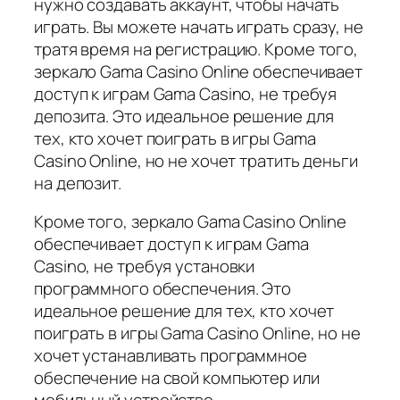
нужно создавать аккаунт, чтобы начать
играть. Вы можете начать играть сразу, не
тратя время на регистрацию. Кроме того,
зеркало Gama Casino Online обеспечивает
доступ к играм Gama Casino, не требуя
депозита. Это идеальное решение для
тех, кто хочет поиграть в игры Gama
Casino Online, но не хочет тратить деньги
на депозит.
Кроме того, зеркало Gama Casino Online
обеспечивает доступ к играм Gama
Casino, не требуя установки
программного обеспечения. Это
идеальное решение для тех, кто хочет
поиграть в игры Gama Casino Online, но не
хочет устанавливать программное
обеспечение на свой компьютер или