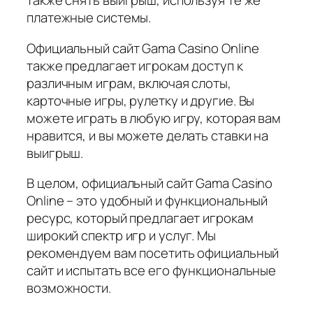
также снять выигрыш, используя те же
платежные системы.
Официальный сайт Gama Casino Online
также предлагает игрокам доступ к
различным играм, включая слоты,
карточные игры, рулетку и другие. Вы
можете играть в любую игру, которая вам
нравится, и вы можете делать ставки на
выигрыш.
В целом, официальный сайт Gama Casino
Online – это удобный и функциональный
ресурс, который предлагает игрокам
широкий спектр игр и услуг. Мы
рекомендуем вам посетить официальный
сайт и испытать все его функциональные
возможности.