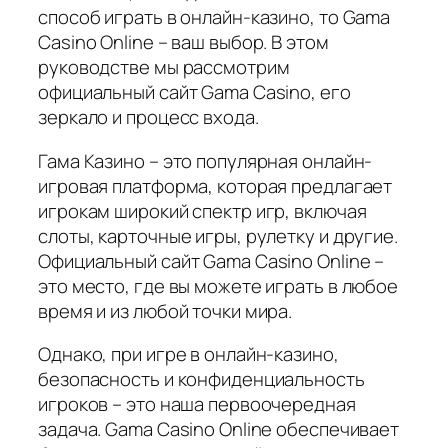
способ играть в онлайн-казино, то Gama
Casino Online – ваш выбор. В этом
руководстве мы рассмотрим
официальный сайт Gama Casino, его
зеркало и процесс входа.
Гама Казино – это популярная онлайн-
игровая платформа, которая предлагает
игрокам широкий спектр игр, включая
слоты, карточные игры, рулетку и другие.
Официальный сайт Gama Casino Online –
это место, где вы можете играть в любое
время и из любой точки мира.
Однако, при игре в онлайн-казино,
безопасность и конфиденциальность
игроков – это наша первоочередная
задача. Gama Casino Online обеспечивает