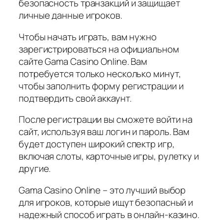
безопасность транзакций и защищает
личные данные игроков.
Чтобы начать играть, вам нужно
зарегистрироваться на официальном
сайте Gama Casino Online. Вам
потребуется только несколько минут,
чтобы заполнить форму регистрации и
подтвердить свой аккаунт.
После регистрации вы сможете войти на
сайт, используя ваш логин и пароль. Вам
будет доступен широкий спектр игр,
включая слоты, карточные игры, рулетку и
другие.
Gama Casino Online – это лучший выбор
для игроков, которые ищут безопасный и
надежный способ играть в онлайн-казино.