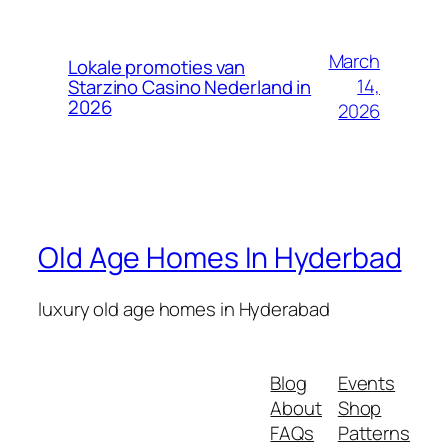
March
Lokale promoties van
14,
Starzino Casino Nederland in
2026
2026
Old Age Homes In Hyderbad
luxury old age homes in Hyderabad
crazy time
Blog
Events
About
Shop
FAQs
Patterns