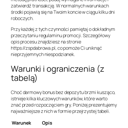
zatwierdź transakcję. W normalnych warunkach
środki pojawią się na Twoim koncie w ciągu kilku dni
roboczych.
Przy każdej z tych czynności pamiętaj o dokładnym
przeczytaniu regulaminu promocji. Szczegółowy
opis procesu znajdziesz na stronie
https://zspdabrowa.pl, co pomoże Ci uniknąć
nieprzyjemnych niespodzianek.
Warunki i ograniczenia (z
tabelą)
Choć darmowy bonus bez depozytu brzmi kusząco,
istnieje kilka kluczowych warunków, które warto
znać przed rozpoczęciem gry. Poniżej prezentujemy
najważniejsze z nich w formie przejrzystej tabeli.
Warunek
Opis