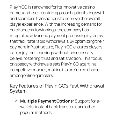
Play’n GO is renowned for its innovative casino
games and user-centric approach, prioritizing swift
and seamless transactions to improve the overall
player experience. With the increasing demand for
quick access to winnings, the company has
integrated advanced payment processing systems
that facilitate rapid withdrawals.By optimizing their
payment infrastructure, Play’n GO ensures players
can enjoy their earnings without unnecessary
delays, fostering trust and satisfaction. This focus
on speedy withdrawals sets Play’n GO apart in a
competitive market, making it a preferred choice
among online gamblers.
Key Features of Play’n GO’s Fast Withdrawal
System
Multiple Payment Options:
Support for e-
wallets, instant bank transfers, and other
popular methods.