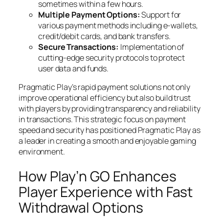
sometimes within a few hours.
Multiple Payment Options:
Support for
various payment methods including e-wallets,
credit/debit cards, and bank transfers.
Secure Transactions:
Implementation of
cutting-edge security protocols to protect
user data and funds.
Pragmatic Play’s rapid payment solutions not only
improve operational efficiency but also build trust
with players by providing transparency and reliability
in transactions. This strategic focus on payment
speed and security has positioned Pragmatic Play as
a leader in creating a smooth and enjoyable gaming
environment.
How Play’n GO Enhances
Player Experience with Fast
Withdrawal Options