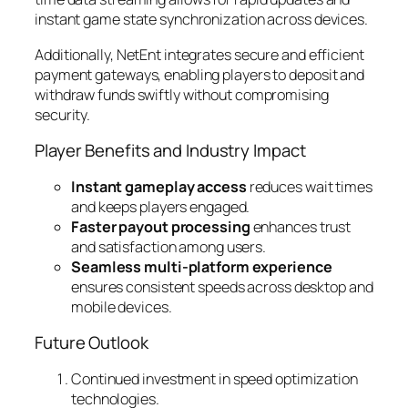
instant game state synchronization across devices.
Additionally, NetEnt integrates secure and efficient
payment gateways, enabling players to deposit and
withdraw funds swiftly without compromising
security.
Player Benefits and Industry Impact
Instant gameplay access
reduces wait times
and keeps players engaged.
Faster payout processing
enhances trust
and satisfaction among users.
Seamless multi-platform experience
ensures consistent speeds across desktop and
mobile devices.
Future Outlook
Continued investment in
speed optimization
technologies
.