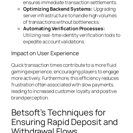
ensures immediate transaction settlements.
Optimizing Backend Systems:
Upgrading
server infrastructure to handle high volumes
of transactions without bottlenecks.
Automating Verification Processes:
Utilizing real-time identity verification tools to
expedite account validations.
Impact on User Experience
Quick transaction times contribute to a more fluid
gaming experience, encouraging players to engage
more actively.
Furthermore, this efficiency reduces
frustration often associated with slow payments,
leading to increased customer loyalty and positive
brand perception.
Betsoft’s Techniques for
Ensuring Rapid Deposit and
Withdrawal Flows