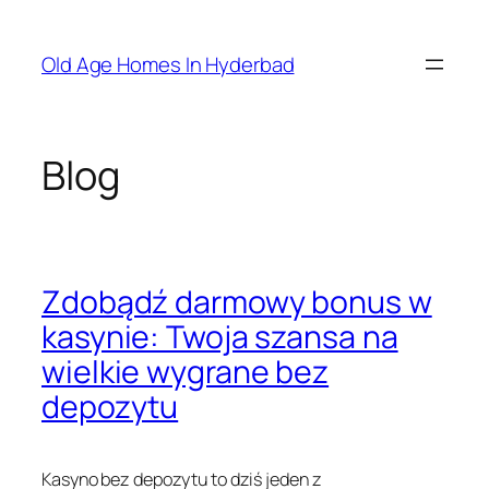
Skip
to
Old Age Homes In Hyderbad
content
Blog
Zdobądź darmowy bonus w
kasynie: Twoja szansa na
wielkie wygrane bez
depozytu
Kasyno bez depozytu to dziś jeden z