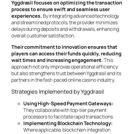
Yggdrasil focuses on optimizing the transaction
process to ensure swift and seamless user
experiences.
By integrating advanced technology
and streamlined protocols, the provider minimizes
delays during deposits and withdrawals, enhancing
overall customer satisfaction.
Their commitment to innovation ensures that
players can access their funds quickly, reducing
wait times and increasing engagement.
This
approach not only improves operational efficiency
but also strengthens trust between Yggdrasil and its
partners in the fast-paced online casino industry.
Strategies Implemented by Yggdrasil
Using High-Speed Payment Gateways:
They collaborate with top-tier payment
processors to facilitate rapid transactions.
Implementing Blockchain Technology:
Where applicable, blockchain integration