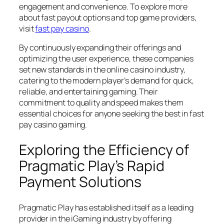
engagement and convenience. To explore more
about fast payout options and top game providers,
visit
fast pay casino
.
By continuously expanding their offerings and
optimizing the user experience, these companies
set new standards in the online casino industry,
catering to the modern player’s demand for quick,
reliable, and entertaining gaming. Their
commitment to quality and speed makes them
essential choices for anyone seeking the best in fast
pay casino gaming.
Exploring the Efficiency of
Pragmatic Play’s Rapid
Payment Solutions
Pragmatic Play has established itself as a leading
provider in the iGaming industry by offering