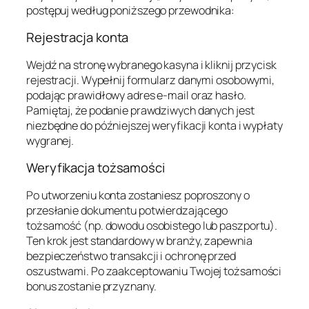
postępuj według poniższego przewodnika:
Rejestracja konta
Wejdź na stronę wybranego kasyna i kliknij przycisk
rejestracji. Wypełnij formularz danymi osobowymi,
podając prawidłowy adres e‑mail oraz hasło.
Pamiętaj, że podanie prawdziwych danych jest
niezbędne do późniejszej weryfikacji konta i wypłaty
wygranej.
Weryfikacja tożsamości
Po utworzeniu konta zostaniesz poproszony o
przesłanie dokumentu potwierdzającego
tożsamość (np. dowodu osobistego lub paszportu).
Ten krok jest standardowy w branży, zapewnia
bezpieczeństwo transakcji i ochronę przed
oszustwami. Po zaakceptowaniu Twojej tożsamości
bonus zostanie przyznany.