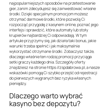
najpopularniejszych sposobów na przetestowanie
gier, zanim zdecydujesz się zainwestować własne
środki. Dzięki specjalnym promocjom możesz
otrzymać darmowe środki, które pozwolą Ci
rozpocząć przygodę z kasynem online, poznać jego
interfejs i sprawdzić, które automaty lub stoły
krupierów najbardziej Ci odpowiadają. W tym
artykule przyjrzymy się, jak działa taki bonus, jakie
warunki trzeba spełnić i jak maksymalnie
wykorzystać otrzymane środki. Zobaczysz także,
dlaczego właśnie ten rodzaj promocji przyciąga
setki graczy każdego dnia. Szczegóły oferty
znajdziesz na stronie https://zspdabrowa.pl, a nasze
wskazówki pomogą Ci szybko przejść od rejestracji
do pierwszych wygranych bez ryzyka własnych
pieniędzy.
Dlaczego warto wybrać
kasyno bez depozytu?