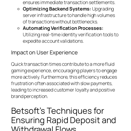
ensures immediate transaction settlements.
Optimizing Backend Systems:
Upgrading
server infrastructure to handle high volumes
of transactions without bottlenecks.
Automating Verification Processes:
Utilizing real-time identity verification tools to
expedite account validations.
Impact on User Experience
Quick transaction times contribute to a more fluid
gaming experience, encouraging players to engage
more actively.
Furthermore, this efficiency reduces
frustration often associated with slow payments,
leading to increased customer loyalty and positive
brand perception.
Betsoft’s Techniques for
Ensuring Rapid Deposit and
Withdrawal Flows