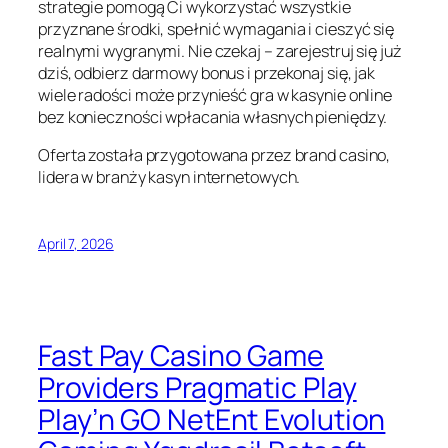
strategie pomogą Ci wykorzystać wszystkie
przyznane środki, spełnić wymagania i cieszyć się
realnymi wygranymi. Nie czekaj – zarejestruj się już
dziś, odbierz darmowy bonus i przekonaj się, jak
wiele radości może przynieść gra w kasynie online
bez konieczności wpłacania własnych pieniędzy.
Oferta została przygotowana przez brand casino,
lidera w branży kasyn internetowych.
April 7, 2026
Fast Pay Casino Game
Providers Pragmatic Play
Play’n GO NetEnt Evolution