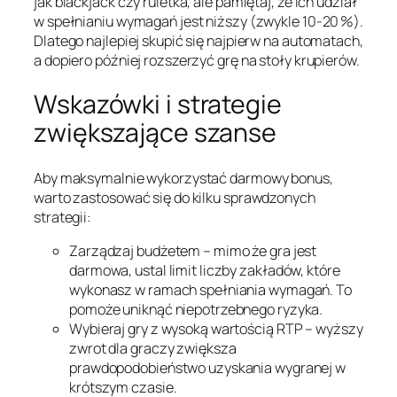
jak blackjack czy ruletka, ale pamiętaj, że ich udział
w spełnianiu wymagań jest niższy (zwykle 10‑20 %).
Dlatego najlepiej skupić się najpierw na automatach,
a dopiero później rozszerzyć grę na stoły krupierów.
Wskazówki i strategie
zwiększające szanse
Aby maksymalnie wykorzystać darmowy bonus,
warto zastosować się do kilku sprawdzonych
strategii:
Zarządzaj budżetem – mimo że gra jest
darmowa, ustal limit liczby zakładów, które
wykonasz w ramach spełniania wymagań. To
pomoże uniknąć niepotrzebnego ryzyka.
Wybieraj gry z wysoką wartością RTP – wyższy
zwrot dla graczy zwiększa
prawdopodobieństwo uzyskania wygranej w
krótszym czasie.