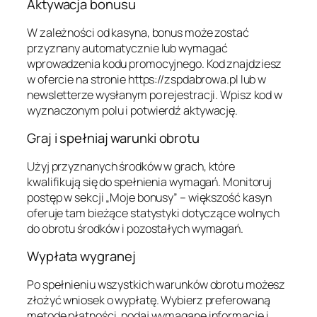
Aktywacja bonusu
W zależności od kasyna, bonus może zostać
przyznany automatycznie lub wymagać
wprowadzenia kodu promocyjnego. Kod znajdziesz
w ofercie na stronie https://zspdabrowa.pl lub w
newsletterze wysłanym po rejestracji. Wpisz kod w
wyznaczonym polu i potwierdź aktywację.
Graj i spełniaj warunki obrotu
Użyj przyznanych środków w grach, które
kwalifikują się do spełnienia wymagań. Monitoruj
postęp w sekcji „Moje bonusy” – większość kasyn
oferuje tam bieżące statystyki dotyczące wolnych
do obrotu środków i pozostałych wymagań.
Wypłata wygranej
Po spełnieniu wszystkich warunków obrotu możesz
złożyć wniosek o wypłatę. Wybierz preferowaną
metodę płatności, podaj wymagane informacje i