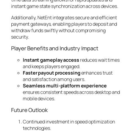
instant game state synchronization across devices.
Additionally, NetEnt integrates secure and efficient
payment gateways, enabling players to deposit and
withdraw funds swiftly without compromising
security.
Player Benefits and Industry Impact
Instant gameplay access
reduces wait times
and keeps players engaged.
Faster payout processing
enhances trust
and satisfaction among users.
Seamless multi-platform experience
ensures consistent speeds across desktop and
mobile devices.
Future Outlook
Continued investment in
speed optimization
technologies
.