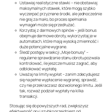
Ustawiaj realistyczne stawki – nie obstawiaj
maksymalnych stawek, które mogą szybko
wyczerpać przyznane środki, ale jednocześnie
nie graj za mało, bo proces spełniania
wymagań może się przedłużać.
Korzystaj z darmowych spinów – jeśli bonus
obejmuje darmowe obroty, wykorzystaj je w
automatach, które mają wysoką zmienność i
duże potencjalne wygrane.
Śledź postępy w sekcji „Moje bonusy” –
regularne sprawdzanie stanu obrotu pozwala
kontrolować, ile jeszcze musisz zagrać, aby
odblokować wypłatę.
Uważaj na limity wypłat – zanim zdecydujesz
się na pełne wypłacenie wygranej, sprawdź,
czy nie przekraczasz dozwolonego limitu. Jeśli
tak, rozważ podział wypłaty na kilka
transakcji.
Stosując się do powyższych rad, zwiększysz
efektywność gry i szybko przejdziesz od