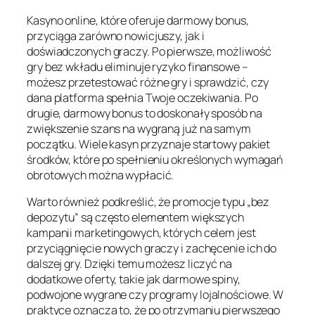
Kasyno online, które oferuje darmowy bonus,
przyciąga zarówno nowicjuszy, jak i
doświadczonych graczy. Po pierwsze, możliwość
gry bez wkładu eliminuje ryzyko finansowe –
możesz przetestować różne gry i sprawdzić, czy
dana platforma spełnia Twoje oczekiwania. Po
drugie, darmowy bonus to doskonały sposób na
zwiększenie szans na wygraną już na samym
początku. Wiele kasyn przyznaje startowy pakiet
środków, które po spełnieniu określonych wymagań
obrotowych można wypłacić.
Warto również podkreślić, że promocje typu „bez
depozytu” są często elementem większych
kampanii marketingowych, których celem jest
przyciągnięcie nowych graczy i zachęcenie ich do
dalszej gry. Dzięki temu możesz liczyć na
dodatkowe oferty, takie jak darmowe spiny,
podwojone wygrane czy programy lojalnościowe. W
praktyce oznacza to, że po otrzymaniu pierwszego