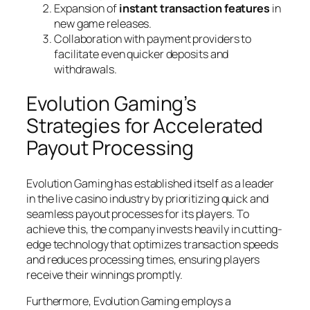
Expansion of
instant transaction features
in
new game releases.
Collaboration with
payment providers
to
facilitate even quicker deposits and
withdrawals.
Evolution Gaming’s
Strategies for Accelerated
Payout Processing
Evolution Gaming has established itself as a leader
in the live casino industry by prioritizing quick and
seamless payout processes for its players. To
achieve this, the company invests heavily in cutting-
edge technology that optimizes transaction speeds
and reduces processing times, ensuring players
receive their winnings promptly.
Furthermore, Evolution Gaming employs a