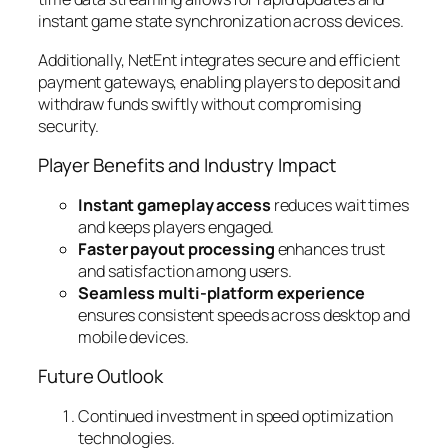
instant game state synchronization across devices.
Additionally, NetEnt integrates secure and efficient
payment gateways, enabling players to deposit and
withdraw funds swiftly without compromising
security.
Player Benefits and Industry Impact
Instant gameplay access
reduces wait times
and keeps players engaged.
Faster payout processing
enhances trust
and satisfaction among users.
Seamless multi-platform experience
ensures consistent speeds across desktop and
mobile devices.
Future Outlook
Continued investment in
speed optimization
technologies
.