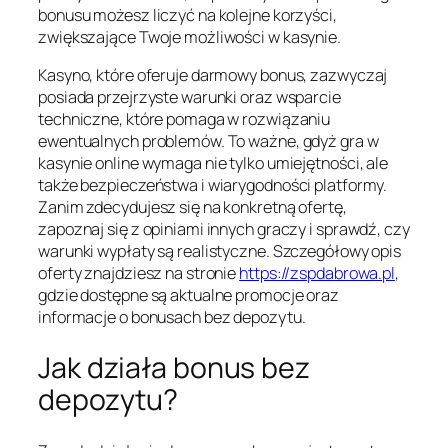
bonusu możesz liczyć na kolejne korzyści,
zwiększające Twoje możliwości w kasynie.
Kasyno, które oferuje darmowy bonus, zazwyczaj
posiada przejrzyste warunki oraz wsparcie
techniczne, które pomaga w rozwiązaniu
ewentualnych problemów. To ważne, gdyż gra w
kasynie online wymaga nie tylko umiejętności, ale
także bezpieczeństwa i wiarygodności platformy.
Zanim zdecydujesz się na konkretną ofertę,
zapoznaj się z opiniami innych graczy i sprawdź, czy
warunki wypłaty są realistyczne. Szczegółowy opis
oferty znajdziesz na stronie
https://zspdabrowa.pl
,
gdzie dostępne są aktualne promocje oraz
informacje o bonusach bez depozytu.
Jak działa bonus bez
depozytu?