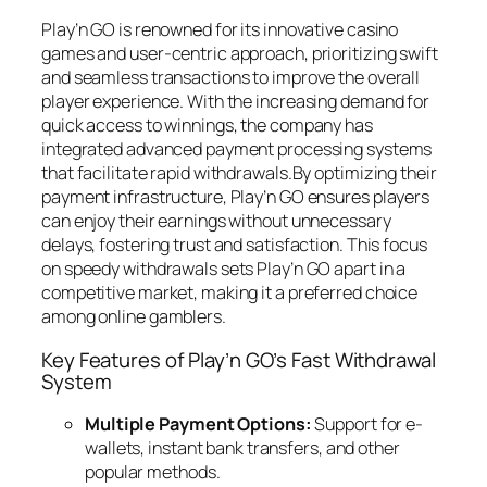
Play’n GO is renowned for its innovative casino
games and user-centric approach, prioritizing swift
and seamless transactions to improve the overall
player experience. With the increasing demand for
quick access to winnings, the company has
integrated advanced payment processing systems
that facilitate rapid withdrawals.By optimizing their
payment infrastructure, Play’n GO ensures players
can enjoy their earnings without unnecessary
delays, fostering trust and satisfaction. This focus
on speedy withdrawals sets Play’n GO apart in a
competitive market, making it a preferred choice
among online gamblers.
Key Features of Play’n GO’s Fast Withdrawal
System
Multiple Payment Options:
Support for e-
wallets, instant bank transfers, and other
popular methods.