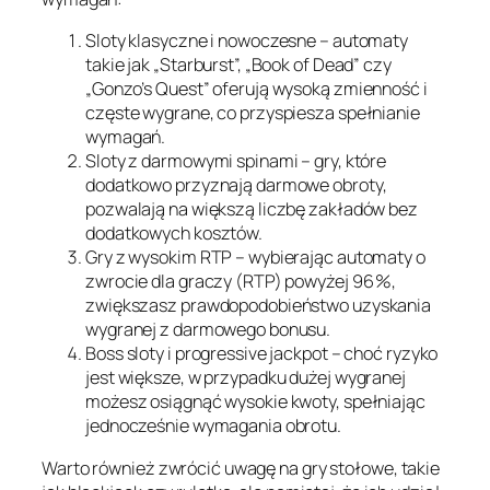
Sloty klasyczne i nowoczesne – automaty
takie jak „Starburst”, „Book of Dead” czy
„Gonzo’s Quest” oferują wysoką zmienność i
częste wygrane, co przyspiesza spełnianie
wymagań.
Sloty z darmowymi spinami – gry, które
dodatkowo przyznają darmowe obroty,
pozwalają na większą liczbę zakładów bez
dodatkowych kosztów.
Gry z wysokim RTP – wybierając automaty o
zwrocie dla graczy (RTP) powyżej 96 %,
zwiększasz prawdopodobieństwo uzyskania
wygranej z darmowego bonusu.
Boss sloty i progressive jackpot – choć ryzyko
jest większe, w przypadku dużej wygranej
możesz osiągnąć wysokie kwoty, spełniając
jednocześnie wymagania obrotu.
Warto również zwrócić uwagę na gry stołowe, takie