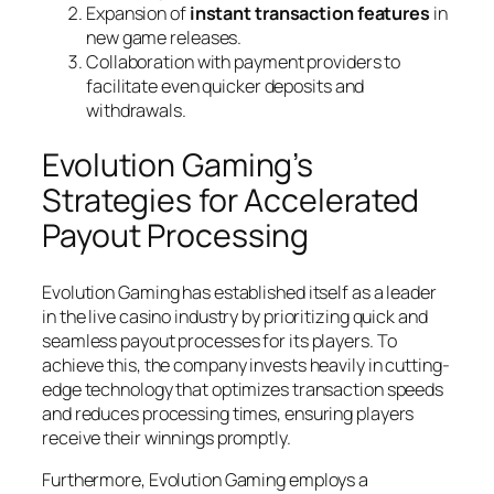
Expansion of
instant transaction features
in
new game releases.
Collaboration with
payment providers
to
facilitate even quicker deposits and
withdrawals.
Evolution Gaming’s
Strategies for Accelerated
Payout Processing
Evolution Gaming has established itself as a leader
in the live casino industry by prioritizing quick and
seamless payout processes for its players. To
achieve this, the company invests heavily in cutting-
edge technology that optimizes transaction speeds
and reduces processing times, ensuring players
receive their winnings promptly.
Furthermore, Evolution Gaming employs a