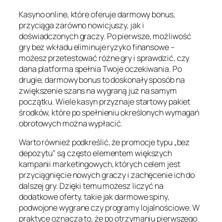
Kasyno online, które oferuje darmowy bonus,
przyciąga zarówno nowicjuszy, jak i
doświadczonych graczy. Po pierwsze, możliwość
gry bez wkładu eliminuje ryzyko finansowe –
możesz przetestować różne gry i sprawdzić, czy
dana platforma spełnia Twoje oczekiwania. Po
drugie, darmowy bonus to doskonały sposób na
zwiększenie szans na wygraną już na samym
początku. Wiele kasyn przyznaje startowy pakiet
środków, które po spełnieniu określonych wymagań
obrotowych można wypłacić.
Warto również podkreślić, że promocje typu „bez
depozytu” są często elementem większych
kampanii marketingowych, których celem jest
przyciągnięcie nowych graczy i zachęcenie ich do
dalszej gry. Dzięki temu możesz liczyć na
dodatkowe oferty, takie jak darmowe spiny,
podwojone wygrane czy programy lojalnościowe. W
praktyce oznacza to, że po otrzymaniu pierwszego