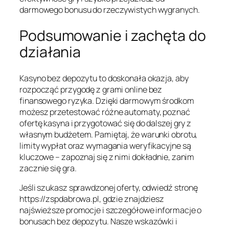
darmowego bonusu do rzeczywistych wygranych.
Podsumowanie i zachęta do
działania
Kasyno bez depozytu to doskonała okazja, aby
rozpocząć przygodę z grami online bez
finansowego ryzyka. Dzięki darmowym środkom
możesz przetestować różne automaty, poznać
ofertę kasyna i przygotować się do dalszej gry z
własnym budżetem. Pamiętaj, że warunki obrotu,
limity wypłat oraz wymagania weryfikacyjne są
kluczowe – zapoznaj się z nimi dokładnie, zanim
zacznie się gra.
Jeśli szukasz sprawdzonej oferty, odwiedź stronę
https://zspdabrowa.pl, gdzie znajdziesz
najświeższe promocje i szczegółowe informacje o
bonusach bez depozytu. Nasze wskazówki i