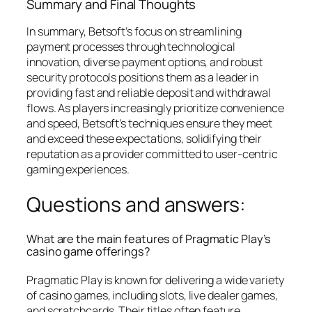
Summary and Final Thoughts
In summary, Betsoft’s focus on streamlining
payment processes through technological
innovation, diverse payment options, and robust
security protocols positions them as a leader in
providing fast and reliable deposit and withdrawal
flows. As players increasingly prioritize convenience
and speed, Betsoft’s techniques ensure they meet
and exceed these expectations, solidifying their
reputation as a provider committed to user-centric
gaming experiences.
Questions and answers:
What are the main features of Pragmatic Play’s
casino game offerings?
Pragmatic Play is known for delivering a wide variety
of casino games, including slots, live dealer games,
and scratchcards. Their titles often feature