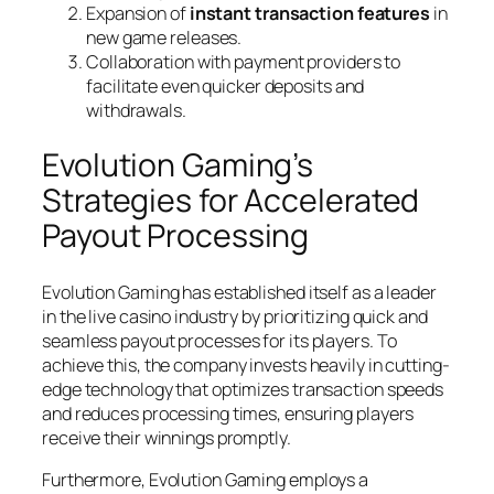
Expansion of
instant transaction features
in
new game releases.
Collaboration with
payment providers
to
facilitate even quicker deposits and
withdrawals.
Evolution Gaming’s
Strategies for Accelerated
Payout Processing
Evolution Gaming has established itself as a leader
in the live casino industry by prioritizing quick and
seamless payout processes for its players. To
achieve this, the company invests heavily in cutting-
edge technology that optimizes transaction speeds
and reduces processing times, ensuring players
receive their winnings promptly.
Furthermore, Evolution Gaming employs a