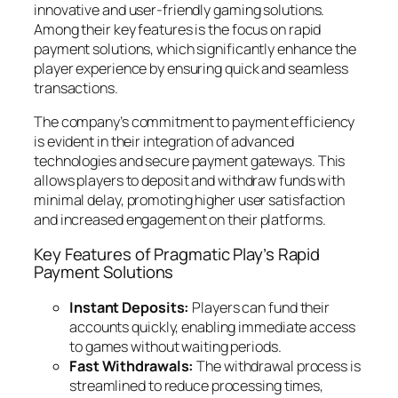
innovative and user-friendly gaming solutions.
Among their key features is the focus on rapid
payment solutions, which significantly enhance the
player experience by ensuring quick and seamless
transactions.
The company’s commitment to payment efficiency
is evident in their integration of advanced
technologies and secure payment gateways. This
allows players to deposit and withdraw funds with
minimal delay, promoting higher user satisfaction
and increased engagement on their platforms.
Key Features of Pragmatic Play’s Rapid
Payment Solutions
Instant Deposits:
Players can fund their
accounts quickly, enabling immediate access
to games without waiting periods.
Fast Withdrawals:
The withdrawal process is
streamlined to reduce processing times,