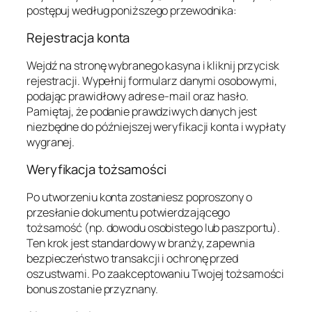
postępuj według poniższego przewodnika:
Rejestracja konta
Wejdź na stronę wybranego kasyna i kliknij przycisk
rejestracji. Wypełnij formularz danymi osobowymi,
podając prawidłowy adres e‑mail oraz hasło.
Pamiętaj, że podanie prawdziwych danych jest
niezbędne do późniejszej weryfikacji konta i wypłaty
wygranej.
Weryfikacja tożsamości
Po utworzeniu konta zostaniesz poproszony o
przesłanie dokumentu potwierdzającego
tożsamość (np. dowodu osobistego lub paszportu).
Ten krok jest standardowy w branży, zapewnia
bezpieczeństwo transakcji i ochronę przed
oszustwami. Po zaakceptowaniu Twojej tożsamości
bonus zostanie przyznany.