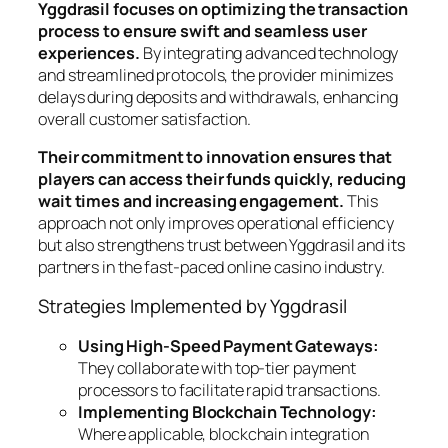
Yggdrasil focuses on optimizing the transaction
process to ensure swift and seamless user
experiences.
By integrating advanced technology
and streamlined protocols, the provider minimizes
delays during deposits and withdrawals, enhancing
overall customer satisfaction.
Their commitment to innovation ensures that
players can access their funds quickly, reducing
wait times and increasing engagement.
This
approach not only improves operational efficiency
but also strengthens trust between Yggdrasil and its
partners in the fast-paced online casino industry.
Strategies Implemented by Yggdrasil
Using High-Speed Payment Gateways:
They collaborate with top-tier payment
processors to facilitate rapid transactions.
Implementing Blockchain Technology:
Where applicable, blockchain integration