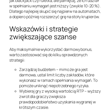
jak blackjack czy ruletka, ale pamiętaj, że ich udział
w spełnianiu wymagań jest niższy (zwykle 10‑20 %).
Dlatego najlepiej skupić się najpierw na automatach,
a dopiero później rozszerzyć grę na stoły krupierów.
Wskazówki i strategie
zwiększające szanse
Aby maksymalnie wykorzystać darmowy bonus,
warto zastosować się do kilku sprawdzonych
strategii:
Zarządzaj budżetem – mimo że gra jest
darmowa, ustal limit liczby zakładów, które
wykonasz w ramach spełniania wymagań. To
pomoże uniknąć niepotrzebnego ryzyka.
Wybieraj gry z wysoką wartością RTP – wyższy
zwrot dla graczy zwiększa
prawdopodobieństwo uzyskania wygranej w
krótszym czasie.