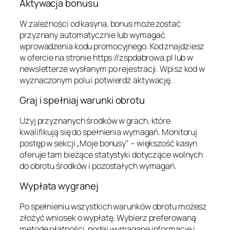
Aktywacja bonusu
W zależności od kasyna, bonus może zostać
przyznany automatycznie lub wymagać
wprowadzenia kodu promocyjnego. Kod znajdziesz
w ofercie na stronie https://zspdabrowa.pl lub w
newsletterze wysłanym po rejestracji. Wpisz kod w
wyznaczonym polu i potwierdź aktywację.
Graj i spełniaj warunki obrotu
Użyj przyznanych środków w grach, które
kwalifikują się do spełnienia wymagań. Monitoruj
postęp w sekcji „Moje bonusy” – większość kasyn
oferuje tam bieżące statystyki dotyczące wolnych
do obrotu środków i pozostałych wymagań.
Wypłata wygranej
Po spełnieniu wszystkich warunków obrotu możesz
złożyć wniosek o wypłatę. Wybierz preferowaną
metodę płatności, podaj wymagane informacje i