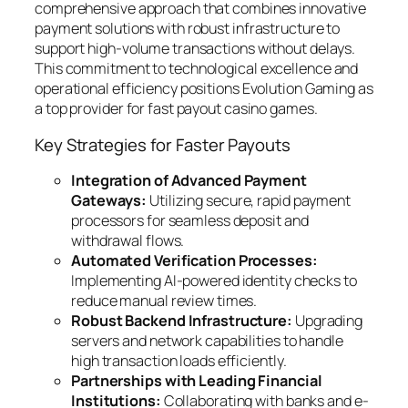
comprehensive approach that combines innovative
payment solutions with robust infrastructure to
support high-volume transactions without delays.
This commitment to technological excellence and
operational efficiency positions Evolution Gaming as
a top provider for fast payout casino games.
Key Strategies for Faster Payouts
Integration of Advanced Payment
Gateways:
Utilizing secure, rapid payment
processors for seamless deposit and
withdrawal flows.
Automated Verification Processes:
Implementing AI-powered identity checks to
reduce manual review times.
Robust Backend Infrastructure:
Upgrading
servers and network capabilities to handle
high transaction loads efficiently.
Partnerships with Leading Financial
Institutions:
Collaborating with banks and e-