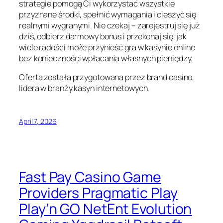
strategie pomogą Ci wykorzystać wszystkie
przyznane środki, spełnić wymagania i cieszyć się
realnymi wygranymi. Nie czekaj – zarejestruj się już
dziś, odbierz darmowy bonus i przekonaj się, jak
wiele radości może przynieść gra w kasynie online
bez konieczności wpłacania własnych pieniędzy.
Oferta została przygotowana przez brand casino,
lidera w branży kasyn internetowych.
April 7, 2026
Fast Pay Casino Game
Providers Pragmatic Play
Play’n GO NetEnt Evolution