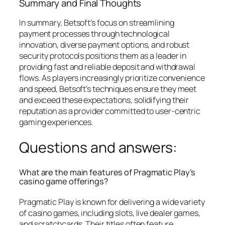
Summary and Final Thoughts
In summary, Betsoft’s focus on streamlining
payment processes through technological
innovation, diverse payment options, and robust
security protocols positions them as a leader in
providing fast and reliable deposit and withdrawal
flows. As players increasingly prioritize convenience
and speed, Betsoft’s techniques ensure they meet
and exceed these expectations, solidifying their
reputation as a provider committed to user-centric
gaming experiences.
Questions and answers:
What are the main features of Pragmatic Play’s
casino game offerings?
Pragmatic Play is known for delivering a wide variety
of casino games, including slots, live dealer games,
and scratchcards. Their titles often feature