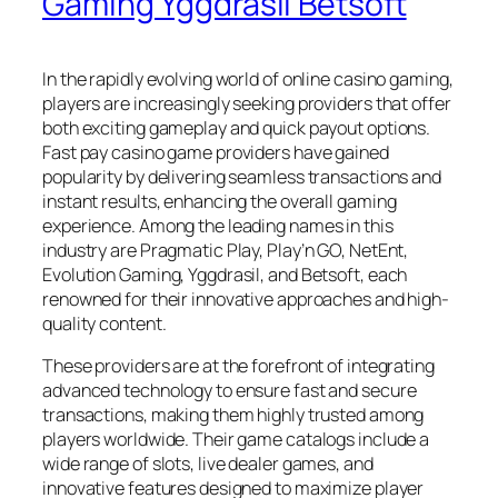
Gaming Yggdrasil Betsoft
In the rapidly evolving world of online casino gaming,
players are increasingly seeking providers that offer
both exciting gameplay and quick payout options.
Fast pay casino game providers have gained
popularity by delivering seamless transactions and
instant results, enhancing the overall gaming
experience. Among the leading names in this
industry are Pragmatic Play, Play’n GO, NetEnt,
Evolution Gaming, Yggdrasil, and Betsoft, each
renowned for their innovative approaches and high-
quality content.
These providers are at the forefront of integrating
advanced technology to ensure fast and secure
transactions, making them highly trusted among
players worldwide. Their game catalogs include a
wide range of slots, live dealer games, and
innovative features designed to maximize player