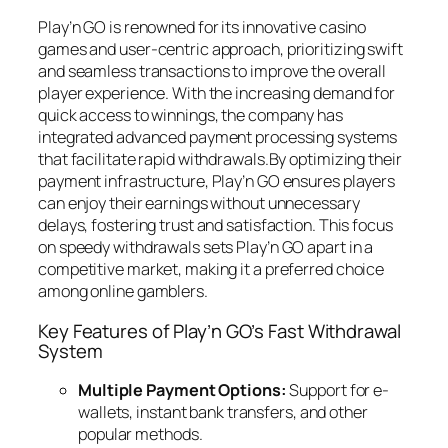
Play’n GO is renowned for its innovative casino
games and user-centric approach, prioritizing swift
and seamless transactions to improve the overall
player experience. With the increasing demand for
quick access to winnings, the company has
integrated advanced payment processing systems
that facilitate rapid withdrawals.By optimizing their
payment infrastructure, Play’n GO ensures players
can enjoy their earnings without unnecessary
delays, fostering trust and satisfaction. This focus
on speedy withdrawals sets Play’n GO apart in a
competitive market, making it a preferred choice
among online gamblers.
Key Features of Play’n GO’s Fast Withdrawal
System
Multiple Payment Options:
Support for e-
wallets, instant bank transfers, and other
popular methods.