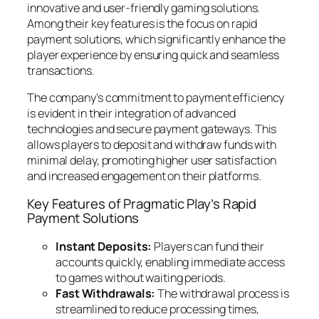
innovative and user-friendly gaming solutions.
Among their key features is the focus on rapid
payment solutions, which significantly enhance the
player experience by ensuring quick and seamless
transactions.
The company’s commitment to payment efficiency
is evident in their integration of advanced
technologies and secure payment gateways. This
allows players to deposit and withdraw funds with
minimal delay, promoting higher user satisfaction
and increased engagement on their platforms.
Key Features of Pragmatic Play’s Rapid
Payment Solutions
Instant Deposits:
Players can fund their
accounts quickly, enabling immediate access
to games without waiting periods.
Fast Withdrawals:
The withdrawal process is
streamlined to reduce processing times,