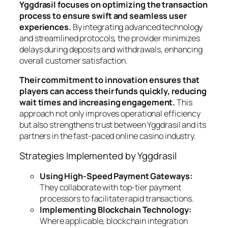
Yggdrasil focuses on optimizing the transaction
process to ensure swift and seamless user
experiences.
By integrating advanced technology
and streamlined protocols, the provider minimizes
delays during deposits and withdrawals, enhancing
overall customer satisfaction.
Their commitment to innovation ensures that
players can access their funds quickly, reducing
wait times and increasing engagement.
This
approach not only improves operational efficiency
but also strengthens trust between Yggdrasil and its
partners in the fast-paced online casino industry.
Strategies Implemented by Yggdrasil
Using High-Speed Payment Gateways:
They collaborate with top-tier payment
processors to facilitate rapid transactions.
Implementing Blockchain Technology:
Where applicable, blockchain integration