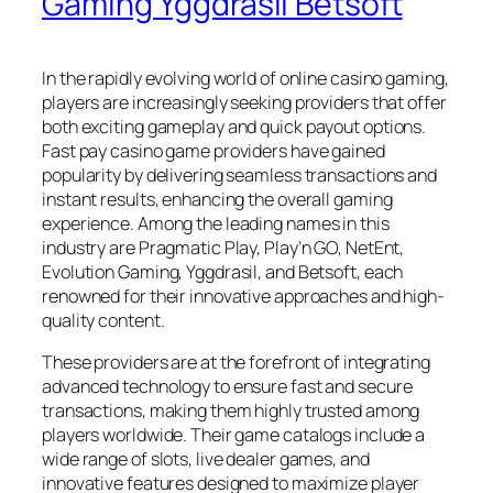
Gaming Yggdrasil Betsoft
In the rapidly evolving world of online casino gaming,
players are increasingly seeking providers that offer
both exciting gameplay and quick payout options.
Fast pay casino game providers have gained
popularity by delivering seamless transactions and
instant results, enhancing the overall gaming
experience. Among the leading names in this
industry are Pragmatic Play, Play’n GO, NetEnt,
Evolution Gaming, Yggdrasil, and Betsoft, each
renowned for their innovative approaches and high-
quality content.
These providers are at the forefront of integrating
advanced technology to ensure fast and secure
transactions, making them highly trusted among
players worldwide. Their game catalogs include a
wide range of slots, live dealer games, and
innovative features designed to maximize player