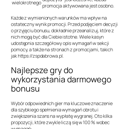
wielokrotnego
promocja aktywowana jest osobno.
Każde z wymienionych warunków ma wpływ na
ostateczny wynik promocji. Przed podjęciem decyzji
o przyjęciu bonusu, dokładnie przeanalizuj, które z
nich mogą być dla Ciebie istotne. Wiele kasyn
udostępnia szczegółowy opis wymagań w sekcji
pomocy, a także na stronach z promocjami, takich
jak https://zspdabrowa.pl.
Najlepsze gry do
wykorzystania darmowego
bonusu
Wybór odpowiednich gier ma kluczowe znaczenie
dla szybkiego spełnienia wymagań obrotu i
zwiększenia szans na wypłatę wygranej. Oto kilka
propozycji, które zwykle liczą się w 100 % wobec
wymagań: