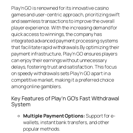
Play’n GO is renowned for its innovative casino
games and user-centric approach, prioritizing swift
and seamless transactions to improve the overall
player experience. With the increasing demand for
quick access to winnings, the company has
integrated advanced payment processing systems
that facilitate rapid withdrawals.By optimizing their
payment infrastructure, Play’n GO ensures players
can enjoy their earnings without unnecessary
delays, fostering trust and satisfaction. This focus
on speedy withdrawals sets Play’n GO apart in a
competitive market, making it a preferred choice
among online gamblers.
Key Features of Play’n GO’s Fast Withdrawal
System
Multiple Payment Options:
Support for e-
wallets, instant bank transfers, and other
popular methods.