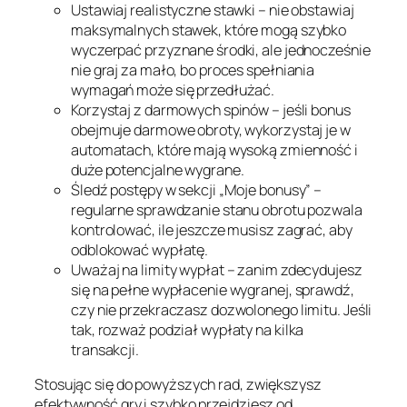
Ustawiaj realistyczne stawki – nie obstawiaj
maksymalnych stawek, które mogą szybko
wyczerpać przyznane środki, ale jednocześnie
nie graj za mało, bo proces spełniania
wymagań może się przedłużać.
Korzystaj z darmowych spinów – jeśli bonus
obejmuje darmowe obroty, wykorzystaj je w
automatach, które mają wysoką zmienność i
duże potencjalne wygrane.
Śledź postępy w sekcji „Moje bonusy” –
regularne sprawdzanie stanu obrotu pozwala
kontrolować, ile jeszcze musisz zagrać, aby
odblokować wypłatę.
Uważaj na limity wypłat – zanim zdecydujesz
się na pełne wypłacenie wygranej, sprawdź,
czy nie przekraczasz dozwolonego limitu. Jeśli
tak, rozważ podział wypłaty na kilka
transakcji.
Stosując się do powyższych rad, zwiększysz
efektywność gry i szybko przejdziesz od