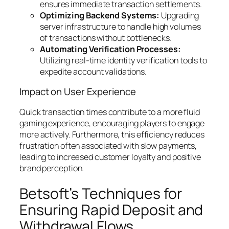
ensures immediate transaction settlements.
Optimizing Backend Systems:
Upgrading
server infrastructure to handle high volumes
of transactions without bottlenecks.
Automating Verification Processes:
Utilizing real-time identity verification tools to
expedite account validations.
Impact on User Experience
Quick transaction times contribute to a more fluid
gaming experience, encouraging players to engage
more actively.
Furthermore, this efficiency reduces
frustration often associated with slow payments,
leading to increased customer loyalty and positive
brand perception.
Betsoft’s Techniques for
Ensuring Rapid Deposit and
Withdrawal Flows