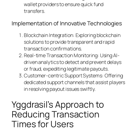
wallet providers to ensure quick fund
transfers.
Implementation of Innovative Technologies
Blockchain Integration:
Exploring blockchain
solutions to provide transparent and rapid
transaction confirmations.
Real-time Transaction Monitoring:
Using AI-
driven analytics to detect and prevent delays
or fraud, expediting legitimate payouts.
Customer-centric Support Systems:
Offering
dedicated support channels that assist players
in resolving payout issues swiftly.
Yggdrasil’s Approach to
Reducing Transaction
Times for Users