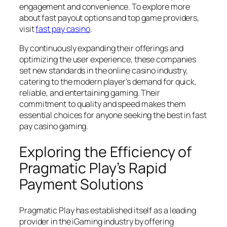
engagement and convenience. To explore more
about fast payout options and top game providers,
visit
fast pay casino
.
By continuously expanding their offerings and
optimizing the user experience, these companies
set new standards in the online casino industry,
catering to the modern player’s demand for quick,
reliable, and entertaining gaming. Their
commitment to quality and speed makes them
essential choices for anyone seeking the best in fast
pay casino gaming.
Exploring the Efficiency of
Pragmatic Play’s Rapid
Payment Solutions
Pragmatic Play has established itself as a leading
provider in the iGaming industry by offering