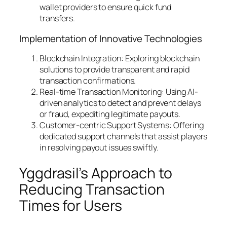
wallet providers to ensure quick fund
transfers.
Implementation of Innovative Technologies
Blockchain Integration:
Exploring blockchain
solutions to provide transparent and rapid
transaction confirmations.
Real-time Transaction Monitoring:
Using AI-
driven analytics to detect and prevent delays
or fraud, expediting legitimate payouts.
Customer-centric Support Systems:
Offering
dedicated support channels that assist players
in resolving payout issues swiftly.
Yggdrasil’s Approach to
Reducing Transaction
Times for Users