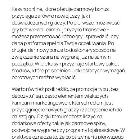
Kasyno online, które oferuje darmowy bonus,
przyciąga zarówno nowicjuszy, jak i
doświadczonych graczy. Po pierwsze, możliwość
gry bez wkładu eliminuje ryzyko finansowe –
możesz przetestować różne gry i sprawdzić, czy
dana platforma spełnia Twoje oczekiwania. Po
drugie, darmowy bonus to doskonały sposób na
zwiększenie szans na wygraną już na samym
początku. Wiele kasyn przyznaje startowy pakiet
środków, które po spełnieniu określonych wymagań
obrotowych można wypłacić.
Warto również podkreślić, że promocje typu „bez
depozytu” są często elementem większych
kampanii marketingowych, których celem jest
przyciągnięcie nowych graczy i zachęcenie ich do
dalszej gry. Dzięki temu możesz liczyć na
dodatkowe oferty, takie jak darmowe spiny,
podwojone wygrane czy programy lojalnościowe. W
praktyce oznacza to, że po otrzymaniu pierwszego