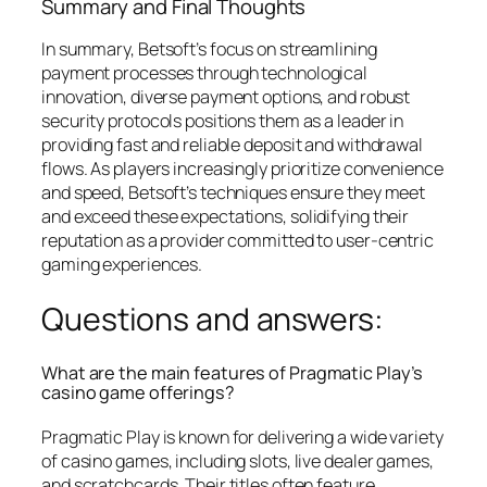
Summary and Final Thoughts
In summary, Betsoft’s focus on streamlining
payment processes through technological
innovation, diverse payment options, and robust
security protocols positions them as a leader in
providing fast and reliable deposit and withdrawal
flows. As players increasingly prioritize convenience
and speed, Betsoft’s techniques ensure they meet
and exceed these expectations, solidifying their
reputation as a provider committed to user-centric
gaming experiences.
Questions and answers:
What are the main features of Pragmatic Play’s
casino game offerings?
Pragmatic Play is known for delivering a wide variety
of casino games, including slots, live dealer games,
and scratchcards. Their titles often feature