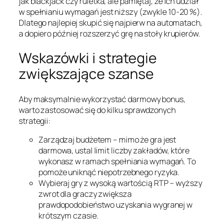
jak blackjack czy ruletka, ale pamiętaj, że ich udział
w spełnianiu wymagań jest niższy (zwykle 10‑20 %).
Dlatego najlepiej skupić się najpierw na automatach,
a dopiero później rozszerzyć grę na stoły krupierów.
Wskazówki i strategie
zwiększające szanse
Aby maksymalnie wykorzystać darmowy bonus,
warto zastosować się do kilku sprawdzonych
strategii:
Zarządzaj budżetem – mimo że gra jest
darmowa, ustal limit liczby zakładów, które
wykonasz w ramach spełniania wymagań. To
pomoże uniknąć niepotrzebnego ryzyka.
Wybieraj gry z wysoką wartością RTP – wyższy
zwrot dla graczy zwiększa
prawdopodobieństwo uzyskania wygranej w
krótszym czasie.