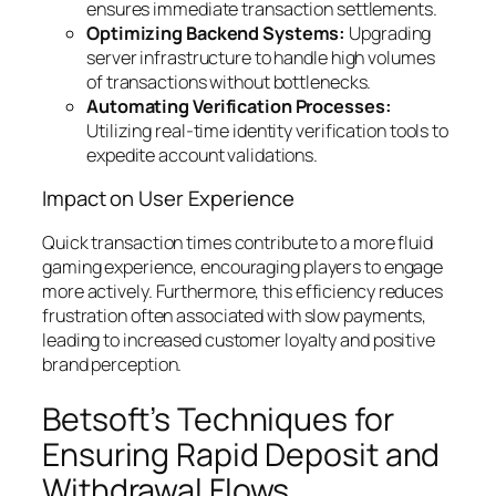
ensures immediate transaction settlements.
Optimizing Backend Systems:
Upgrading
server infrastructure to handle high volumes
of transactions without bottlenecks.
Automating Verification Processes:
Utilizing real-time identity verification tools to
expedite account validations.
Impact on User Experience
Quick transaction times contribute to a more fluid
gaming experience, encouraging players to engage
more actively.
Furthermore, this efficiency reduces
frustration often associated with slow payments,
leading to increased customer loyalty and positive
brand perception.
Betsoft’s Techniques for
Ensuring Rapid Deposit and
Withdrawal Flows