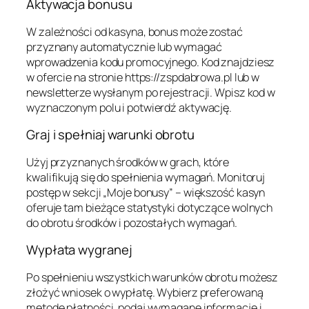
Aktywacja bonusu
W zależności od kasyna, bonus może zostać
przyznany automatycznie lub wymagać
wprowadzenia kodu promocyjnego. Kod znajdziesz
w ofercie na stronie https://zspdabrowa.pl lub w
newsletterze wysłanym po rejestracji. Wpisz kod w
wyznaczonym polu i potwierdź aktywację.
Graj i spełniaj warunki obrotu
Użyj przyznanych środków w grach, które
kwalifikują się do spełnienia wymagań. Monitoruj
postęp w sekcji „Moje bonusy” – większość kasyn
oferuje tam bieżące statystyki dotyczące wolnych
do obrotu środków i pozostałych wymagań.
Wypłata wygranej
Po spełnieniu wszystkich warunków obrotu możesz
złożyć wniosek o wypłatę. Wybierz preferowaną
metodę płatności, podaj wymagane informacje i