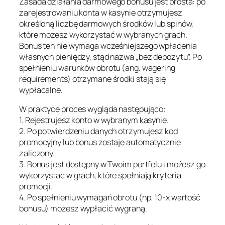
Zasada działania darmowego bonusu jest prosta: po
zarejestrowaniu konta w kasynie otrzymujesz
określoną liczbę darmowych środków lub spinów,
które możesz wykorzystać w wybranych grach.
Bonus ten nie wymaga wcześniejszego wpłacenia
własnych pieniędzy, stąd nazwa „bez depozytu”. Po
spełnieniu warunków obrotu (ang. wagering
requirements) otrzymane środki stają się
wypłacalne.
W praktyce proces wygląda następująco:
1. Rejestrujesz konto w wybranym kasynie.
2. Po potwierdzeniu danych otrzymujesz kod
promocyjny lub bonus zostaje automatycznie
zaliczony.
3. Bonus jest dostępny w Twoim portfelu i możesz go
wykorzystać w grach, które spełniają kryteria
promocji.
4. Po spełnieniu wymagań obrotu (np. 10‑x wartość
bonusu) możesz wypłacić wygraną.