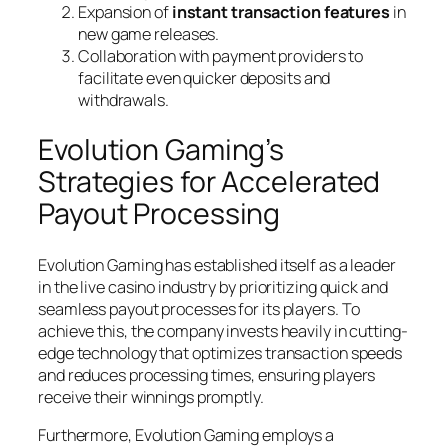
Expansion of
instant transaction features
in
new game releases.
Collaboration with
payment providers
to
facilitate even quicker deposits and
withdrawals.
Evolution Gaming’s
Strategies for Accelerated
Payout Processing
Evolution Gaming has established itself as a leader
in the live casino industry by prioritizing quick and
seamless payout processes for its players. To
achieve this, the company invests heavily in cutting-
edge technology that optimizes transaction speeds
and reduces processing times, ensuring players
receive their winnings promptly.
Furthermore, Evolution Gaming employs a