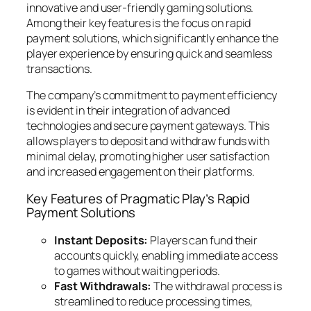
innovative and user-friendly gaming solutions.
Among their key features is the focus on rapid
payment solutions, which significantly enhance the
player experience by ensuring quick and seamless
transactions.
The company’s commitment to payment efficiency
is evident in their integration of advanced
technologies and secure payment gateways. This
allows players to deposit and withdraw funds with
minimal delay, promoting higher user satisfaction
and increased engagement on their platforms.
Key Features of Pragmatic Play’s Rapid
Payment Solutions
Instant Deposits:
Players can fund their
accounts quickly, enabling immediate access
to games without waiting periods.
Fast Withdrawals:
The withdrawal process is
streamlined to reduce processing times,