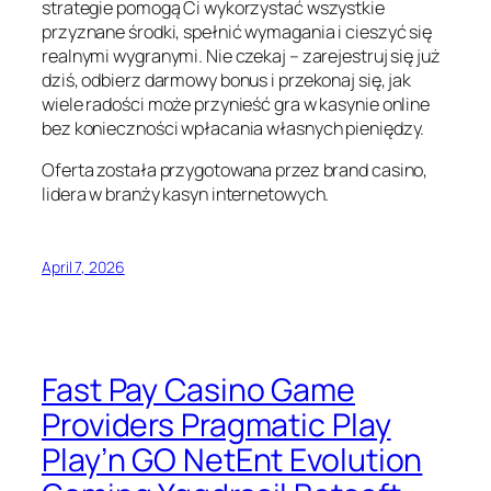
strategie pomogą Ci wykorzystać wszystkie
przyznane środki, spełnić wymagania i cieszyć się
realnymi wygranymi. Nie czekaj – zarejestruj się już
dziś, odbierz darmowy bonus i przekonaj się, jak
wiele radości może przynieść gra w kasynie online
bez konieczności wpłacania własnych pieniędzy.
Oferta została przygotowana przez brand casino,
lidera w branży kasyn internetowych.
April 7, 2026
Fast Pay Casino Game
Providers Pragmatic Play
Play’n GO NetEnt Evolution