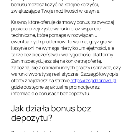
bonusu możesz liczyć na kolejne korzyści,
zwiększające Twoje możliwości w kasynie.
Kasyno, które oferuje darmowy bonus, zazwyczaj
posiada przejrzyste warunki oraz wsparcie
techniczne, które pomaga w rozwiązaniu
ewentualnych problemów. To ważne, gdyż gra w
kasynie online wymaga nie tylko umiejętności, ale
także bezpieczeństwa i wiarygodności platformy.
Zanim zdecydujesz się na konkretną ofertę,
zapoznaj się z opiniami innych graczy i sprawdź, czy
warunki wypłaty są realistyczne. Szczegółowy opis
oferty znajdziesz na stronie
https://zspdabrowa.pl
,
gdzie dostępne są aktualne promocje oraz
informacje o bonusach bez depozytu.
Jak działa bonus bez
depozytu?