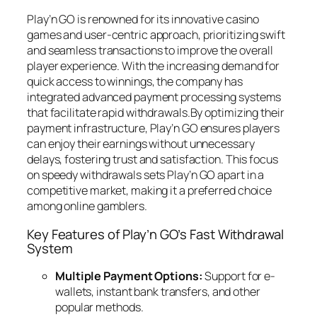
Play’n GO is renowned for its innovative casino
games and user-centric approach, prioritizing swift
and seamless transactions to improve the overall
player experience. With the increasing demand for
quick access to winnings, the company has
integrated advanced payment processing systems
that facilitate rapid withdrawals.By optimizing their
payment infrastructure, Play’n GO ensures players
can enjoy their earnings without unnecessary
delays, fostering trust and satisfaction. This focus
on speedy withdrawals sets Play’n GO apart in a
competitive market, making it a preferred choice
among online gamblers.
Key Features of Play’n GO’s Fast Withdrawal
System
Multiple Payment Options:
Support for e-
wallets, instant bank transfers, and other
popular methods.