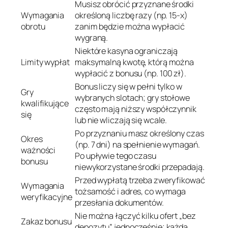
Musisz obrócić przyznane środki
Wymagania
określoną liczbę razy (np. 15‑x)
obrotu
zanim będzie można wypłacić
wygraną.
Niektóre kasyna ograniczają
Limity wypłat
maksymalną kwotę, którą można
wypłacić z bonusu (np. 100 zł).
Bonus liczy się w pełni tylko w
Gry
wybranych slotach; gry stołowe
kwalifikujące
często mają niższy współczynnik
się
lub nie wliczają się wcale.
Po przyznaniu masz określony czas
Okres
(np. 7 dni) na spełnienie wymagań.
ważności
Po upływie tego czasu
bonusu
niewykorzystane środki przepadają.
Przed wypłatą trzeba zweryfikować
Wymagania
tożsamość i adres, co wymaga
weryfikacyjne
przesłania dokumentów.
Nie można łączyć kilku ofert „bez
Zakaz bonusu
depozytu” jednocześnie; każda