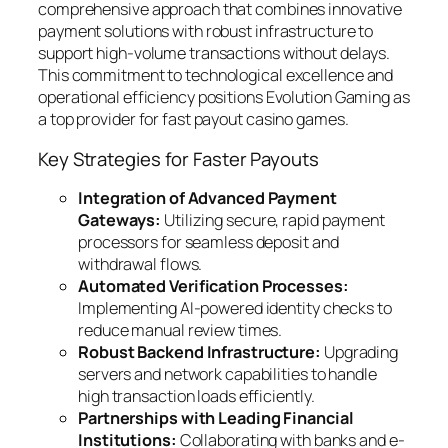
comprehensive approach that combines innovative
payment solutions with robust infrastructure to
support high-volume transactions without delays.
This commitment to technological excellence and
operational efficiency positions Evolution Gaming as
a top provider for fast payout casino games.
Key Strategies for Faster Payouts
Integration of Advanced Payment
Gateways:
Utilizing secure, rapid payment
processors for seamless deposit and
withdrawal flows.
Automated Verification Processes:
Implementing AI-powered identity checks to
reduce manual review times.
Robust Backend Infrastructure:
Upgrading
servers and network capabilities to handle
high transaction loads efficiently.
Partnerships with Leading Financial
Institutions:
Collaborating with banks and e-