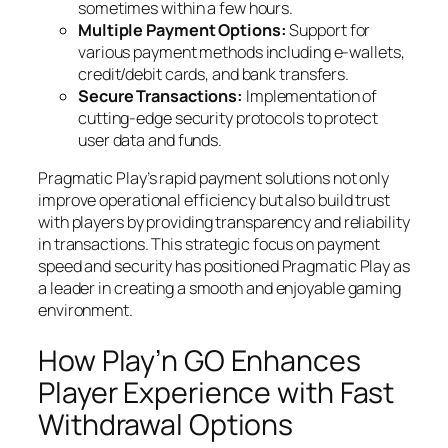
sometimes within a few hours.
Multiple Payment Options:
Support for
various payment methods including e-wallets,
credit/debit cards, and bank transfers.
Secure Transactions:
Implementation of
cutting-edge security protocols to protect
user data and funds.
Pragmatic Play’s rapid payment solutions not only
improve operational efficiency but also build trust
with players by providing transparency and reliability
in transactions. This strategic focus on payment
speed and security has positioned Pragmatic Play as
a leader in creating a smooth and enjoyable gaming
environment.
How Play’n GO Enhances
Player Experience with Fast
Withdrawal Options