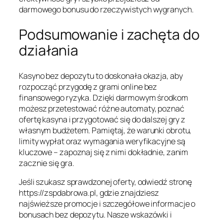
darmowego bonusu do rzeczywistych wygranych.
Podsumowanie i zachęta do
działania
Kasyno bez depozytu to doskonała okazja, aby
rozpocząć przygodę z grami online bez
finansowego ryzyka. Dzięki darmowym środkom
możesz przetestować różne automaty, poznać
ofertę kasyna i przygotować się do dalszej gry z
własnym budżetem. Pamiętaj, że warunki obrotu,
limity wypłat oraz wymagania weryfikacyjne są
kluczowe – zapoznaj się z nimi dokładnie, zanim
zacznie się gra.
Jeśli szukasz sprawdzonej oferty, odwiedź stronę
https://zspdabrowa.pl, gdzie znajdziesz
najświeższe promocje i szczegółowe informacje o
bonusach bez depozytu. Nasze wskazówki i