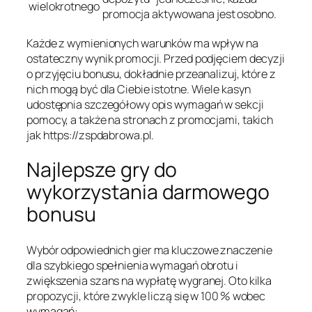
wielokrotnego
promocja aktywowana jest osobno.
Każde z wymienionych warunków ma wpływ na
ostateczny wynik promocji. Przed podjęciem decyzji
o przyjęciu bonusu, dokładnie przeanalizuj, które z
nich mogą być dla Ciebie istotne. Wiele kasyn
udostępnia szczegółowy opis wymagań w sekcji
pomocy, a także na stronach z promocjami, takich
jak https://zspdabrowa.pl.
Najlepsze gry do
wykorzystania darmowego
bonusu
Wybór odpowiednich gier ma kluczowe znaczenie
dla szybkiego spełnienia wymagań obrotu i
zwiększenia szans na wypłatę wygranej. Oto kilka
propozycji, które zwykle liczą się w 100 % wobec
wymagań: