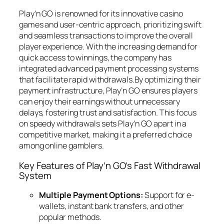
Play’n GO is renowned for its innovative casino
games and user-centric approach, prioritizing swift
and seamless transactions to improve the overall
player experience. With the increasing demand for
quick access to winnings, the company has
integrated advanced payment processing systems
that facilitate rapid withdrawals.By optimizing their
payment infrastructure, Play’n GO ensures players
can enjoy their earnings without unnecessary
delays, fostering trust and satisfaction. This focus
on speedy withdrawals sets Play’n GO apart in a
competitive market, making it a preferred choice
among online gamblers.
Key Features of Play’n GO’s Fast Withdrawal
System
Multiple Payment Options:
Support for e-
wallets, instant bank transfers, and other
popular methods.