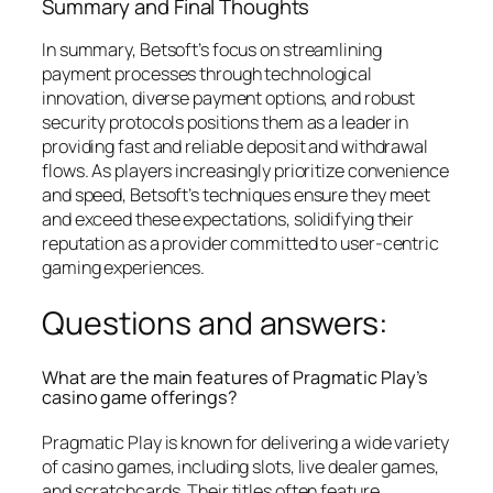
Summary and Final Thoughts
In summary, Betsoft’s focus on streamlining
payment processes through technological
innovation, diverse payment options, and robust
security protocols positions them as a leader in
providing fast and reliable deposit and withdrawal
flows. As players increasingly prioritize convenience
and speed, Betsoft’s techniques ensure they meet
and exceed these expectations, solidifying their
reputation as a provider committed to user-centric
gaming experiences.
Questions and answers:
What are the main features of Pragmatic Play’s
casino game offerings?
Pragmatic Play is known for delivering a wide variety
of casino games, including slots, live dealer games,
and scratchcards. Their titles often feature