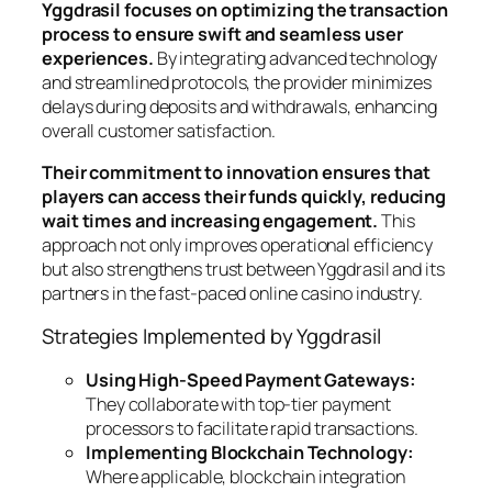
Yggdrasil focuses on optimizing the transaction
process to ensure swift and seamless user
experiences.
By integrating advanced technology
and streamlined protocols, the provider minimizes
delays during deposits and withdrawals, enhancing
overall customer satisfaction.
Their commitment to innovation ensures that
players can access their funds quickly, reducing
wait times and increasing engagement.
This
approach not only improves operational efficiency
but also strengthens trust between Yggdrasil and its
partners in the fast-paced online casino industry.
Strategies Implemented by Yggdrasil
Using High-Speed Payment Gateways:
They collaborate with top-tier payment
processors to facilitate rapid transactions.
Implementing Blockchain Technology:
Where applicable, blockchain integration