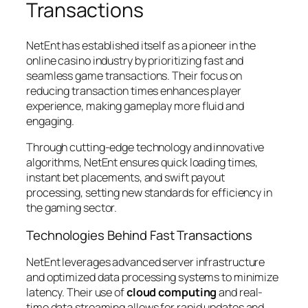
Transactions
NetEnt has established itself as a pioneer in the
online casino industry by prioritizing fast and
seamless game transactions. Their focus on
reducing transaction times enhances player
experience, making gameplay more fluid and
engaging.
Through cutting-edge technology and innovative
algorithms, NetEnt ensures quick loading times,
instant bet placements, and swift payout
processing, setting new standards for efficiency in
the gaming sector.
Technologies Behind Fast Transactions
NetEnt leverages advanced server infrastructure
and optimized data processing systems to minimize
latency. Their use of
cloud computing
and
real-
time data streaming
allows for rapid updates and