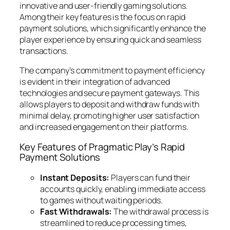
innovative and user-friendly gaming solutions.
Among their key features is the focus on rapid
payment solutions, which significantly enhance the
player experience by ensuring quick and seamless
transactions.
The company’s commitment to payment efficiency
is evident in their integration of advanced
technologies and secure payment gateways. This
allows players to deposit and withdraw funds with
minimal delay, promoting higher user satisfaction
and increased engagement on their platforms.
Key Features of Pragmatic Play’s Rapid
Payment Solutions
Instant Deposits:
Players can fund their
accounts quickly, enabling immediate access
to games without waiting periods.
Fast Withdrawals:
The withdrawal process is
streamlined to reduce processing times,