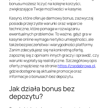
bonusu możesz liczyć na kolejne korzyści,
zwiększające Twoje możliwości w kasynie.
Kasyno, które oferuje darmowy bonus, zazwyczaj
posiada przejrzyste warunki oraz wsparcie
techniczne, które pomaga w rozwiązaniu
ewentualnych problemów. To ważne, gdyż gra w
kasynie online wymaga nie tylko umiejętności, ale
także bezpieczeństwa i wiarygodności platformy.
Zanim zdecydujesz się na konkretną ofertę,
zapoznaj się z opiniami innych graczy i sprawdź, czy
warunki wypłaty są realistyczne. Szczegółowy opis
oferty znajdziesz na stronie
https://zspdabrowa.pl
,
gdzie dostępne są aktualne promocje oraz
informacje o bonusach bez depozytu.
Jak działa bonus bez
depozytu?