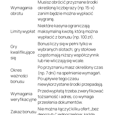
Musisz obrócić przyznane środki
Wymagania
określoną liczbę razy (np. 15‑x)
obrotu
zanim będzie można wypłacić
wygraną.
Niektóre kasyna ograniczają
Limity wypłat
maksymalną kwotę, którą można
wypłacić z bonusu (np. 100 zł).
Bonus liczy się w pełni tylko w
Gry
wybranych slotach; gry stołowe
kwalifikujące
często mają niższy współczynnik
się
lub nie wliczają się wcale.
Po przyznaniu masz określony czas
Okres
(np. 7 dni) na spełnienie wymagań.
ważności
Po upływie tego czasu
bonusu
niewykorzystane środki przepadają.
Przed wypłatą trzeba zweryfikować
Wymagania
tożsamość i adres, co wymaga
weryfikacyjne
przesłania dokumentów.
Nie można łączyć kilku ofert „bez
Zakaz bonusu
depozytu” jednocześnie; każda