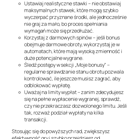
Ustawiaj realistyczne stawki – nie obstawiaj
maksymalnych stawek, które mogą szybko
wyczerpać przyznane środki, ale jednocześnie
nie graj za mało, bo proces spełniania
wymagań może się przedłużać.
Korzystaj z darmowych spinów – jeśli bonus
obejmuje darmowe obroty, wykorzystaj je w
automatach, które mają wysoką zmienność i
duże potencjalne wygrane.
Śledź postępy w sekcji „Moje bonusy” –
regularne sprawdzanie stanu obrotu pozwala
kontrolować, ile jeszcze musisz zagrać, aby
odblokować wypłatę.
Uważaj na limity wypłat – zanim zdecydujesz
się na pełne wypłacenie wygranej, sprawdź,
czy nie przekraczasz dozwolonego limitu. Jeśli
tak, rozważ podział wypłaty na kilka
transakcji.
Stosując się do powyższych rad, zwiększysz
efektywność gry i szybko przejdziesz od