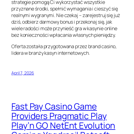
strategie pomogą Ci wykorzystać wszystkie
przyznane środki, spełnić wymagania i cieszyć się
realnymi wygranymi. Nie czekaj – zarejestruj się już
dziś, odbierz darmowy bonus i przekonaj się, jak
wiele radości może przynieść gra w kasynie online
bez konieczności wpłacania własnych pieniędzy.
Oferta została przygotowana przez brand casino,
lidera w branży kasyn internetowych.
April 7, 2026
Fast Pay Casino Game
Providers Pragmatic Play
Play’n GO NetEnt Evolution