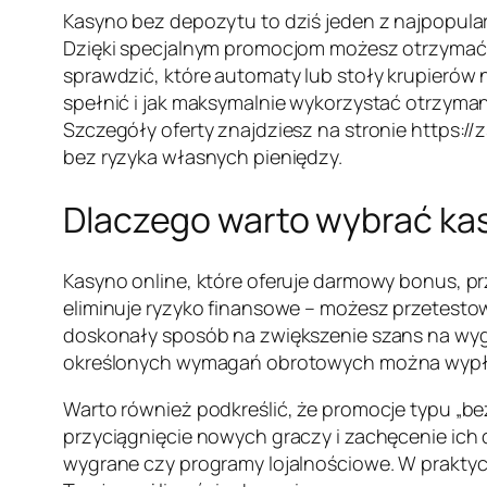
Kasyno bez depozytu to dziś jeden z najpopula
Dzięki specjalnym promocjom możesz otrzymać d
sprawdzić, które automaty lub stoły krupierów na
spełnić i jak maksymalnie wykorzystać otrzyman
Szczegóły oferty znajdziesz na stronie https:/
bez ryzyka własnych pieniędzy.
Dlaczego warto wybrać ka
Kasyno online, które oferuje darmowy bonus, p
eliminuje ryzyko finansowe – możesz przetestow
doskonały sposób na zwiększenie szans na wygr
określonych wymagań obrotowych można wypł
Warto również podkreślić, że promocje typu „b
przyciągnięcie nowych graczy i zachęcenie ich 
wygrane czy programy lojalnościowe. W praktyc