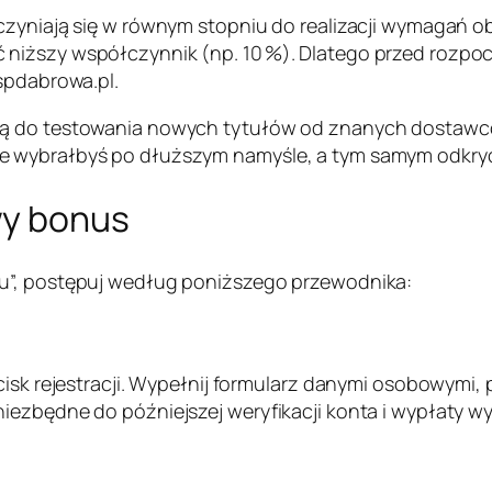
zyniają się w równym stopniu do realizacji wymagań obr
 niższy współczynnik (np. 10 %). Dlatego przed rozpo
zspdabrowa.pl.
zją do testowania nowych tytułów od znanych dostaw
e wybrałbyś po dłuższym namyśle, a tym samym odkryć
wy bonus
tu”, postępuj według poniższego przewodnika:
cisk rejestracji. Wypełnij formularz danymi osobowymi,
iezbędne do późniejszej weryfikacji konta i wypłaty wy