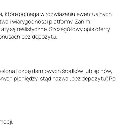
ne, które pomaga w rozwiązaniu ewentualnych
twa i wiarygodności platformy. Zanim
łaty są realistyczne. Szczegółowy opis oferty
 bonusach bez depozytu.
reśloną liczbę darmowych środków lub spinów,
ych pieniędzy, stąd nazwa „bez depozytu”. Po
mocji.