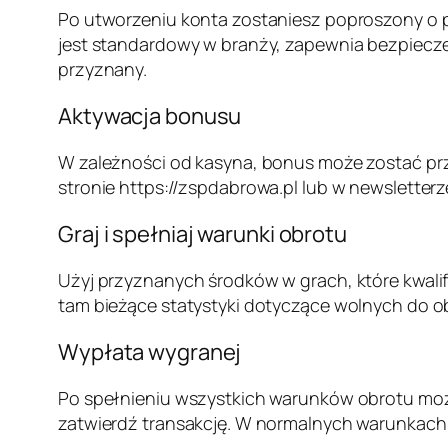
Po utworzeniu konta zostaniesz poproszony o 
jest standardowy w branży, zapewnia bezpiecz
przyznany.
Aktywacja bonusu
W zależności od kasyna, bonus może zostać p
stronie https://zspdabrowa.pl lub w newsletter
Graj i spełniaj warunki obrotu
Użyj przyznanych środków w grach, które kwalif
tam bieżące statystyki dotyczące wolnych do 
Wypłata wygranej
Po spełnieniu wszystkich warunków obrotu moż
zatwierdź transakcję. W normalnych warunkach ś