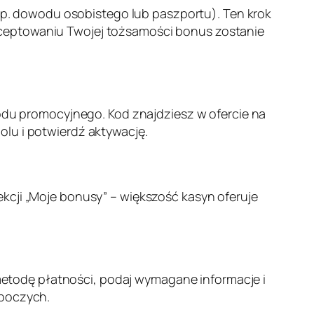
. dowodu osobistego lub paszportu). Ten krok
kceptowaniu Twojej tożsamości bonus zostanie
u promocyjnego. Kod znajdziesz w ofercie na
olu i potwierdź aktywację.
kcji „Moje bonusy” – większość kasyn oferuje
etodę płatności, podaj wymagane informacje i
oboczych.