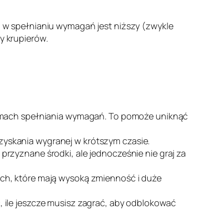
ał w spełnianiu wymagań jest niższy (zwykle
y krupierów.
 ramach spełniania wymagań. To pomoże uniknąć
yskania wygranej w krótszym czasie.
rzyznane środki, ale jednocześnie nie graj za
ch, które mają wysoką zmienność i duże
 ile jeszcze musisz zagrać, aby odblokować