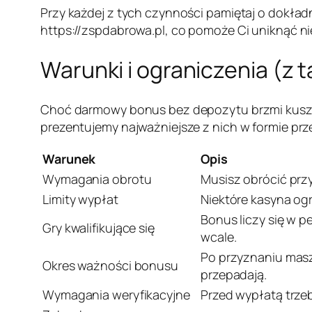
Przy każdej z tych czynności pamiętaj o dokła
https://zspdabrowa.pl, co pomoże Ci uniknąć n
Warunki i ograniczenia (z t
Choć darmowy bonus bez depozytu brzmi kusząco
prezentujemy najważniejsze z nich w formie przej
Warunek
Opis
Wymagania obrotu
Musisz obrócić prz
Limity wypłat
Niektóre kasyna og
Bonus liczy się w p
Gry kwalifikujące się
wcale.
Po przyznaniu masz
Okres ważności bonusu
przepadają.
Wymagania weryfikacyjne
Przed wypłatą trze