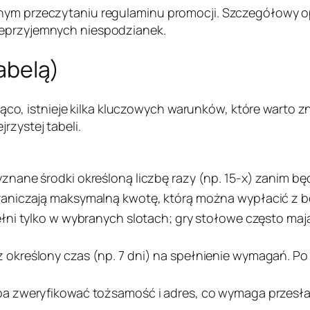
dnym przeczytaniu regulaminu promocji. Szczegółowy op
ieprzyjemnych niespodzianek.
abelą)
, istnieje kilka kluczowych warunków, które warto zn
rzystej tabeli.
yznane środki określoną liczbę razy (np. 15‑x) zanim 
raniczają maksymalną kwotę, którą można wypłacić z bo
ełni tylko w wybranych slotach; gry stołowe często mają
 określony czas (np. 7 dni) na spełnienie wymagań. Po
ba zweryfikować tożsamość i adres, co wymaga przes