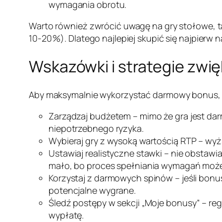
wymagania obrotu.
Warto również zwrócić uwagę na gry stołowe, tak
10‑20 %). Dlatego najlepiej skupić się najpierw
Wskazówki i strategie zwi
Aby maksymalnie wykorzystać darmowy bonus, w
Zarządzaj budżetem – mimo że gra jest da
niepotrzebnego ryzyka.
Wybieraj gry z wysoką wartością RTP – wy
Ustawiaj realistyczne stawki – nie obstaw
mało, bo proces spełniania wymagań może
Korzystaj z darmowych spinów – jeśli bon
potencjalne wygrane.
Śledź postępy w sekcji „Moje bonusy” – re
wypłatę.