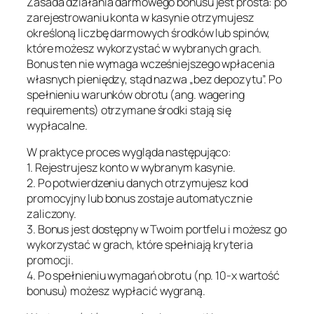
Zasada działania darmowego bonusu jest prosta: po
zarejestrowaniu konta w kasynie otrzymujesz
określoną liczbę darmowych środków lub spinów,
które możesz wykorzystać w wybranych grach.
Bonus ten nie wymaga wcześniejszego wpłacenia
własnych pieniędzy, stąd nazwa „bez depozytu”. Po
spełnieniu warunków obrotu (ang. wagering
requirements) otrzymane środki stają się
wypłacalne.
W praktyce proces wygląda następująco:
1. Rejestrujesz konto w wybranym kasynie.
2. Po potwierdzeniu danych otrzymujesz kod
promocyjny lub bonus zostaje automatycznie
zaliczony.
3. Bonus jest dostępny w Twoim portfelu i możesz go
wykorzystać w grach, które spełniają kryteria
promocji.
4. Po spełnieniu wymagań obrotu (np. 10‑x wartość
bonusu) możesz wypłacić wygraną.