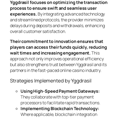
Yggdrasil focuses on optimizing the transaction
process to ensure swift and seamless user
experiences.
By integrating advanced technology
and streamlined protocols, the provider minimizes
delays during deposits and withdrawals, enhancing
overall customer satisfaction.
Their commitment to innovation ensures that
players can access their funds quickly, reducing
wait times and increasing engagement.
This
approach not only improves operational efficiency
but also strengthens trust between Yggdrasil and its
partners in the fast-paced online casino industry.
Strategies Implemented by Yggdrasil
Using High-Speed Payment Gateways:
They collaborate with top-tier payment
processors to facilitate rapid transactions.
Implementing Blockchain Technology:
Where applicable, blockchain integration