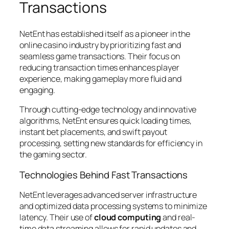
Transactions
NetEnt has established itself as a pioneer in the
online casino industry by prioritizing fast and
seamless game transactions. Their focus on
reducing transaction times enhances player
experience, making gameplay more fluid and
engaging.
Through cutting-edge technology and innovative
algorithms, NetEnt ensures quick loading times,
instant bet placements, and swift payout
processing, setting new standards for efficiency in
the gaming sector.
Technologies Behind Fast Transactions
NetEnt leverages advanced server infrastructure
and optimized data processing systems to minimize
latency. Their use of
cloud computing
and
real-
time data streaming
allows for rapid updates and