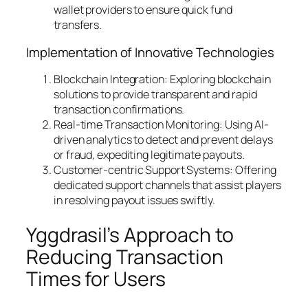
wallet providers to ensure quick fund
transfers.
Implementation of Innovative Technologies
Blockchain Integration:
Exploring blockchain
solutions to provide transparent and rapid
transaction confirmations.
Real-time Transaction Monitoring:
Using AI-
driven analytics to detect and prevent delays
or fraud, expediting legitimate payouts.
Customer-centric Support Systems:
Offering
dedicated support channels that assist players
in resolving payout issues swiftly.
Yggdrasil’s Approach to
Reducing Transaction
Times for Users