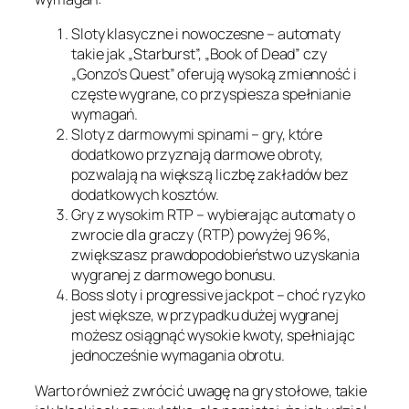
Sloty klasyczne i nowoczesne – automaty
takie jak „Starburst”, „Book of Dead” czy
„Gonzo’s Quest” oferują wysoką zmienność i
częste wygrane, co przyspiesza spełnianie
wymagań.
Sloty z darmowymi spinami – gry, które
dodatkowo przyznają darmowe obroty,
pozwalają na większą liczbę zakładów bez
dodatkowych kosztów.
Gry z wysokim RTP – wybierając automaty o
zwrocie dla graczy (RTP) powyżej 96 %,
zwiększasz prawdopodobieństwo uzyskania
wygranej z darmowego bonusu.
Boss sloty i progressive jackpot – choć ryzyko
jest większe, w przypadku dużej wygranej
możesz osiągnąć wysokie kwoty, spełniając
jednocześnie wymagania obrotu.
Warto również zwrócić uwagę na gry stołowe, takie