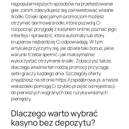
najpopularniejszych sposobów na przetestowanie
gier, zanim zdecydujesz się zainwestować własne
środki. Dzięki specjalnym promocjom możesz
otrzymać darmowe środki, które pozwolą Ci
rozpocząć przygodę z kasynem online, poznać jego
interfejs i sprawdzić, które automaty lub stoły
krupierów najbardziej Ci odpowiadają. W tym
artykule przyjrzymy się, jak działa taki bonus, jakie
warunki trzeba spełnić i jak maksymalnie
wykorzystać otrzymane środki. Zobaczysz także,
dlaczego właśnie ten rodzaj promocji przyciąga
setki graczy każdego dnia. Szczegóły oferty
znajdziesz na stronie https://zspdabrowa.pl, a nasze
wskazówki pomogą Ci szybko przejść od rejestracji
do pierwszych wygranych bez ryzyka własnych
pieniędzy.
Dlaczego warto wybrać
kasyno bez depozytu?