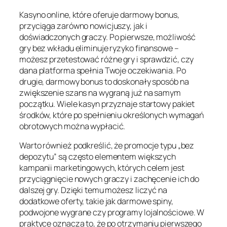
Kasyno online, które oferuje darmowy bonus,
przyciąga zarówno nowicjuszy, jak i
doświadczonych graczy. Po pierwsze, możliwość
gry bez wkładu eliminuje ryzyko finansowe –
możesz przetestować różne gry i sprawdzić, czy
dana platforma spełnia Twoje oczekiwania. Po
drugie, darmowy bonus to doskonały sposób na
zwiększenie szans na wygraną już na samym
początku. Wiele kasyn przyznaje startowy pakiet
środków, które po spełnieniu określonych wymagań
obrotowych można wypłacić.
Warto również podkreślić, że promocje typu „bez
depozytu” są często elementem większych
kampanii marketingowych, których celem jest
przyciągnięcie nowych graczy i zachęcenie ich do
dalszej gry. Dzięki temu możesz liczyć na
dodatkowe oferty, takie jak darmowe spiny,
podwojone wygrane czy programy lojalnościowe. W
praktyce oznacza to, że po otrzymaniu pierwszego