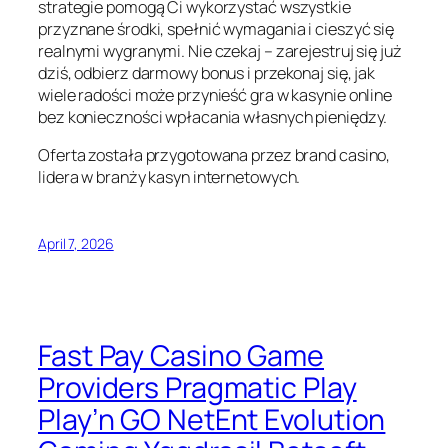
strategie pomogą Ci wykorzystać wszystkie
przyznane środki, spełnić wymagania i cieszyć się
realnymi wygranymi. Nie czekaj – zarejestruj się już
dziś, odbierz darmowy bonus i przekonaj się, jak
wiele radości może przynieść gra w kasynie online
bez konieczności wpłacania własnych pieniędzy.
Oferta została przygotowana przez brand casino,
lidera w branży kasyn internetowych.
April 7, 2026
Fast Pay Casino Game
Providers Pragmatic Play
Play’n GO NetEnt Evolution