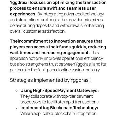
Yggdrasil focuses on optimizing the transaction
process to ensure swift and seamless user
experiences.
By integrating advanced technology
and streamlined protocols, the provider minimizes
delays during deposits and withdrawals, enhancing
overall customer satisfaction.
Their commitment to innovation ensures that
players can access their funds quickly, reducing
wait times and increasing engagement.
This
approach not only improves operational efficiency
but also strengthens trust between Yggdrasil and its
partners in the fast-paced online casino industry.
Strategies Implemented by Yggdrasil
Using High-Speed Payment Gateways:
They collaborate with top-tier payment
processors to facilitate rapid transactions.
Implementing Blockchain Technology:
Where applicable, blockchain integration