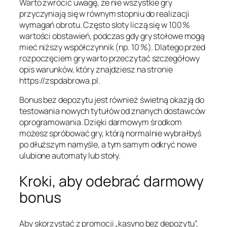
Warto zwrócić uwagę, że nie wszystkie gry
przyczyniają się w równym stopniu do realizacji
wymagań obrotu. Często sloty liczą się w 100 %
wartości obstawień, podczas gdy gry stołowe mogą
mieć niższy współczynnik (np. 10 %). Dlatego przed
rozpoczęciem gry warto przeczytać szczegółowy
opis warunków, który znajdziesz na stronie
https://zspdabrowa.pl.
Bonus bez depozytu jest również świetną okazją do
testowania nowych tytułów od znanych dostawców
oprogramowania. Dzięki darmowym środkom
możesz spróbować gry, którą normalnie wybrałbyś
po dłuższym namyśle, a tym samym odkryć nowe
ulubione automaty lub stoły.
Kroki, aby odebrać darmowy
bonus
Aby skorzystać z promocji „kasyno bez depozytu”,