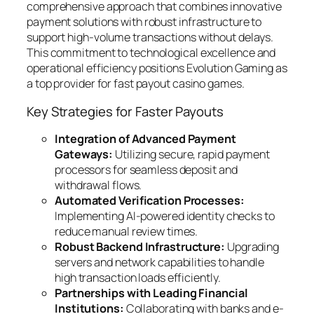
comprehensive approach that combines innovative
payment solutions with robust infrastructure to
support high-volume transactions without delays.
This commitment to technological excellence and
operational efficiency positions Evolution Gaming as
a top provider for fast payout casino games.
Key Strategies for Faster Payouts
Integration of Advanced Payment
Gateways:
Utilizing secure, rapid payment
processors for seamless deposit and
withdrawal flows.
Automated Verification Processes:
Implementing AI-powered identity checks to
reduce manual review times.
Robust Backend Infrastructure:
Upgrading
servers and network capabilities to handle
high transaction loads efficiently.
Partnerships with Leading Financial
Institutions:
Collaborating with banks and e-