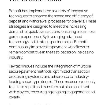
Betsoft has implemented a variety of innovative
techniques to enhance the speed and efficiency of
deposit and withdrawal processes for players. These
strategies are designed to meet the increasing
demand for quick transactions, ensuring a seamless
gaming experience. By leveraging advanced
technology and strategic partnerships, Betsoft
continuously improves its payment workflows to
remain competitive in the fast-paced online casino
industry.
Key techniques include the integration of multiple
secure payment methods, optimized transaction
processing systems, and adherence to industry-
leading security protocols. These measures not only
facilitate rapid fund transfers but also build trust
with players, encouraging ongoing engagement and
loyalty.