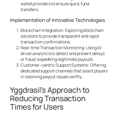
wallet providers to ensure quick fund
transfers.
Implementation of Innovative Technologies
Blockchain Integration:
Exploring blockchain
solutions to provide transparent and rapid
transaction confirmations.
Real-time Transaction Monitoring:
Using AI-
driven analytics to detect and prevent delays
or fraud, expediting legitimate payouts.
Customer-centric Support Systems:
Offering
dedicated support channels that assist players
in resolving payout issues swiftly.
Yggdrasil’s Approach to
Reducing Transaction
Times for Users