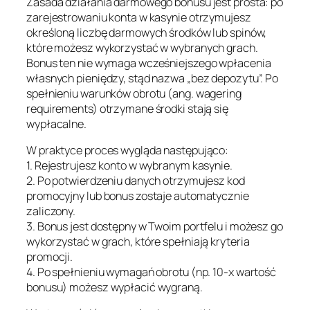
Zasada działania darmowego bonusu jest prosta: po
zarejestrowaniu konta w kasynie otrzymujesz
określoną liczbę darmowych środków lub spinów,
które możesz wykorzystać w wybranych grach.
Bonus ten nie wymaga wcześniejszego wpłacenia
własnych pieniędzy, stąd nazwa „bez depozytu”. Po
spełnieniu warunków obrotu (ang. wagering
requirements) otrzymane środki stają się
wypłacalne.
W praktyce proces wygląda następująco:
1. Rejestrujesz konto w wybranym kasynie.
2. Po potwierdzeniu danych otrzymujesz kod
promocyjny lub bonus zostaje automatycznie
zaliczony.
3. Bonus jest dostępny w Twoim portfelu i możesz go
wykorzystać w grach, które spełniają kryteria
promocji.
4. Po spełnieniu wymagań obrotu (np. 10‑x wartość
bonusu) możesz wypłacić wygraną.