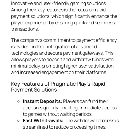
innovative and user-friendly gaming solutions.
Among their key features is the focus on rapid
payment solutions, which significantly enhance the
player experience by ensuring quick and seamless
transactions.
The company’s commitment to payment efficiency
is evident in their integration of advanced
technologies and secure payment gateways. This
allows players to deposit and withdraw funds with
minimal delay, promoting higher user satisfaction
and increased engagement on their platforms.
Key Features of Pragmatic Play’s Rapid
Payment Solutions
Instant Deposits:
Players can fund their
accounts quickly, enabling immediate access
to games without waiting periods.
Fast Withdrawals:
The withdrawal process is
streamlined to reduce processing times,