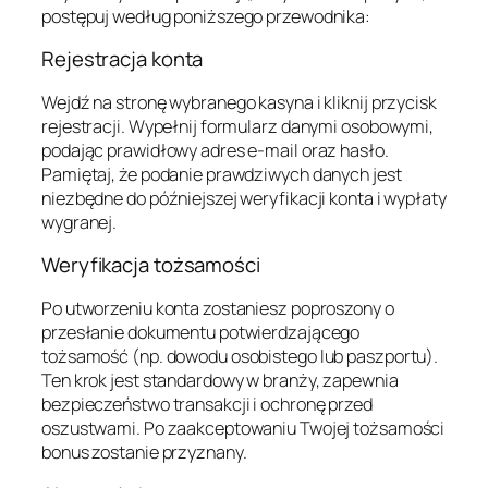
postępuj według poniższego przewodnika:
Rejestracja konta
Wejdź na stronę wybranego kasyna i kliknij przycisk
rejestracji. Wypełnij formularz danymi osobowymi,
podając prawidłowy adres e‑mail oraz hasło.
Pamiętaj, że podanie prawdziwych danych jest
niezbędne do późniejszej weryfikacji konta i wypłaty
wygranej.
Weryfikacja tożsamości
Po utworzeniu konta zostaniesz poproszony o
przesłanie dokumentu potwierdzającego
tożsamość (np. dowodu osobistego lub paszportu).
Ten krok jest standardowy w branży, zapewnia
bezpieczeństwo transakcji i ochronę przed
oszustwami. Po zaakceptowaniu Twojej tożsamości
bonus zostanie przyznany.