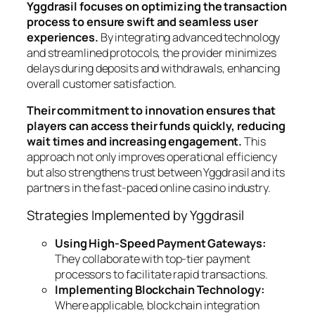
Yggdrasil focuses on optimizing the transaction
process to ensure swift and seamless user
experiences.
By integrating advanced technology
and streamlined protocols, the provider minimizes
delays during deposits and withdrawals, enhancing
overall customer satisfaction.
Their commitment to innovation ensures that
players can access their funds quickly, reducing
wait times and increasing engagement.
This
approach not only improves operational efficiency
but also strengthens trust between Yggdrasil and its
partners in the fast-paced online casino industry.
Strategies Implemented by Yggdrasil
Using High-Speed Payment Gateways:
They collaborate with top-tier payment
processors to facilitate rapid transactions.
Implementing Blockchain Technology:
Where applicable, blockchain integration