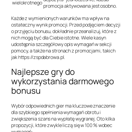
wielokrotnego
promocja aktywowana jest osobno.
Każde z wymienionych warunków ma wpływ na
ostateczny wynik promocji. Przed podjęciem decyzji
o przyjęciu bonusu, dokładnie przeanalizuj, które z
nich mogą być dla Ciebie istotne. Wiele kasyn
udostępnia szczegółowy opis wymagań w sekcji
pomocy, a także na stronach z promocjami, takich
jak https://zspdabrowa.pl.
Najlepsze gry do
wykorzystania darmowego
bonusu
Wybór odpowiednich gier ma kluczowe znaczenie
dla szybkiego spełnienia wymagań obrotu i
zwiększenia szans na wypłatę wygranej. Oto kilka
propozycji, które zwykle liczą się w 100 % wobec
wymagań: