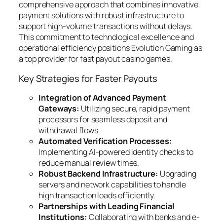
comprehensive approach that combines innovative
payment solutions with robust infrastructure to
support high-volume transactions without delays.
This commitment to technological excellence and
operational efficiency positions Evolution Gaming as
a top provider for fast payout casino games.
Key Strategies for Faster Payouts
Integration of Advanced Payment
Gateways:
Utilizing secure, rapid payment
processors for seamless deposit and
withdrawal flows.
Automated Verification Processes:
Implementing AI-powered identity checks to
reduce manual review times.
Robust Backend Infrastructure:
Upgrading
servers and network capabilities to handle
high transaction loads efficiently.
Partnerships with Leading Financial
Institutions:
Collaborating with banks and e-