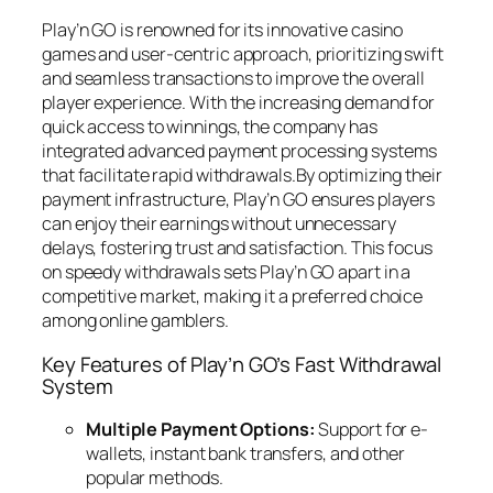
Play’n GO is renowned for its innovative casino
games and user-centric approach, prioritizing swift
and seamless transactions to improve the overall
player experience. With the increasing demand for
quick access to winnings, the company has
integrated advanced payment processing systems
that facilitate rapid withdrawals.By optimizing their
payment infrastructure, Play’n GO ensures players
can enjoy their earnings without unnecessary
delays, fostering trust and satisfaction. This focus
on speedy withdrawals sets Play’n GO apart in a
competitive market, making it a preferred choice
among online gamblers.
Key Features of Play’n GO’s Fast Withdrawal
System
Multiple Payment Options:
Support for e-
wallets, instant bank transfers, and other
popular methods.