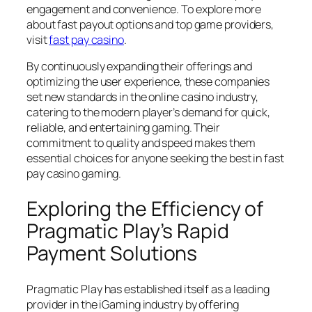
engagement and convenience. To explore more
about fast payout options and top game providers,
visit
fast pay casino
.
By continuously expanding their offerings and
optimizing the user experience, these companies
set new standards in the online casino industry,
catering to the modern player’s demand for quick,
reliable, and entertaining gaming. Their
commitment to quality and speed makes them
essential choices for anyone seeking the best in fast
pay casino gaming.
Exploring the Efficiency of
Pragmatic Play’s Rapid
Payment Solutions
Pragmatic Play has established itself as a leading
provider in the iGaming industry by offering