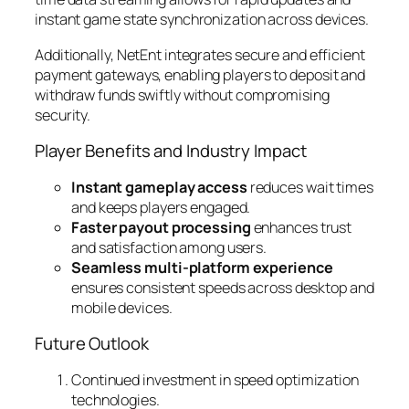
instant game state synchronization across devices.
Additionally, NetEnt integrates secure and efficient
payment gateways, enabling players to deposit and
withdraw funds swiftly without compromising
security.
Player Benefits and Industry Impact
Instant gameplay access
reduces wait times
and keeps players engaged.
Faster payout processing
enhances trust
and satisfaction among users.
Seamless multi-platform experience
ensures consistent speeds across desktop and
mobile devices.
Future Outlook
Continued investment in
speed optimization
technologies
.