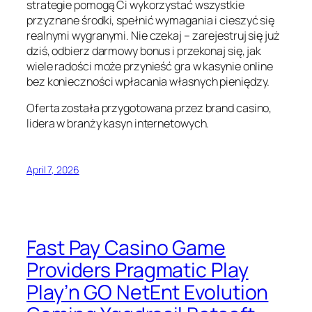
strategie pomogą Ci wykorzystać wszystkie
przyznane środki, spełnić wymagania i cieszyć się
realnymi wygranymi. Nie czekaj – zarejestruj się już
dziś, odbierz darmowy bonus i przekonaj się, jak
wiele radości może przynieść gra w kasynie online
bez konieczności wpłacania własnych pieniędzy.
Oferta została przygotowana przez brand casino,
lidera w branży kasyn internetowych.
April 7, 2026
Fast Pay Casino Game
Providers Pragmatic Play
Play’n GO NetEnt Evolution