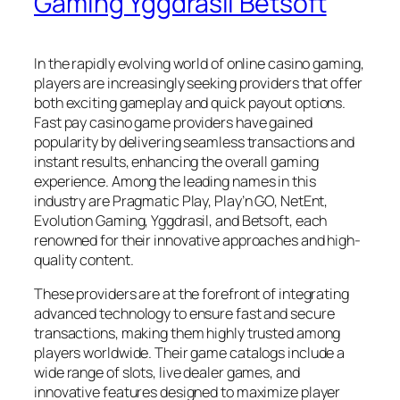
Gaming Yggdrasil Betsoft
In the rapidly evolving world of online casino gaming,
players are increasingly seeking providers that offer
both exciting gameplay and quick payout options.
Fast pay casino game providers have gained
popularity by delivering seamless transactions and
instant results, enhancing the overall gaming
experience. Among the leading names in this
industry are Pragmatic Play, Play’n GO, NetEnt,
Evolution Gaming, Yggdrasil, and Betsoft, each
renowned for their innovative approaches and high-
quality content.
These providers are at the forefront of integrating
advanced technology to ensure fast and secure
transactions, making them highly trusted among
players worldwide. Their game catalogs include a
wide range of slots, live dealer games, and
innovative features designed to maximize player