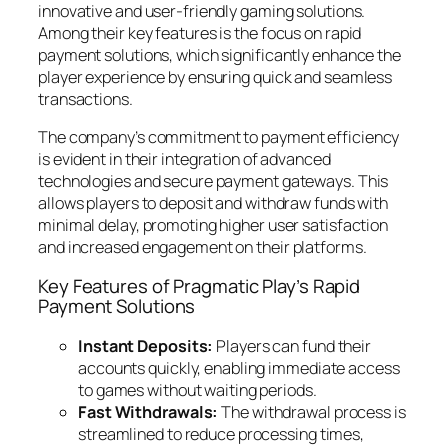
innovative and user-friendly gaming solutions.
Among their key features is the focus on rapid
payment solutions, which significantly enhance the
player experience by ensuring quick and seamless
transactions.
The company’s commitment to payment efficiency
is evident in their integration of advanced
technologies and secure payment gateways. This
allows players to deposit and withdraw funds with
minimal delay, promoting higher user satisfaction
and increased engagement on their platforms.
Key Features of Pragmatic Play’s Rapid
Payment Solutions
Instant Deposits:
Players can fund their
accounts quickly, enabling immediate access
to games without waiting periods.
Fast Withdrawals:
The withdrawal process is
streamlined to reduce processing times,