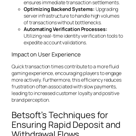
ensures immediate transaction settlements.
Optimizing Backend Systems:
Upgrading
server infrastructure to handle high volumes
of transactions without bottlenecks.
Automating Verification Processes:
Utilizing real-time identity verification tools to
expedite account validations.
Impact on User Experience
Quick transaction times contribute to a more fluid
gaming experience, encouraging players to engage
more actively.
Furthermore, this efficiency reduces
frustration often associated with slow payments,
leading to increased customer loyalty and positive
brand perception.
Betsoft’s Techniques for
Ensuring Rapid Deposit and
Withdrawal Flows