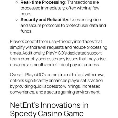
Real-time Processing:
Transactions are
processed immediately, often within a few
hours.
Security and Reliability:
Uses encryption
and secure protocols to protect user data and
funds.
Players benefit from user-friendly interfaces that
simplify withdrawal requests and reduce processing
times. Additionally, Play’n GO’s dedicated support
team promptly addresses any issues that may arise,
ensuring a smooth and efficient payout process.
Overall, Play’n GO’s commitment to fast withdrawal
options significantly enhances player satisfaction
by providing quick access to winnings, increased
convenience, and a secure gaming environment.
NetEnt’s Innovations in
Speedy Casino Game