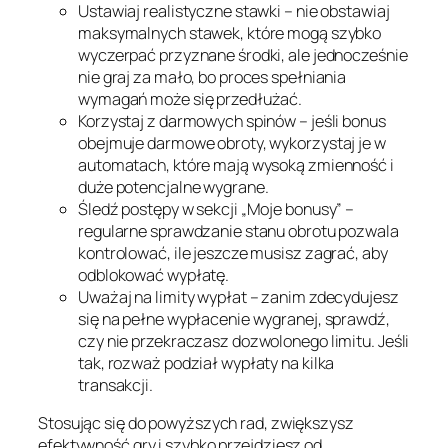
Ustawiaj realistyczne stawki – nie obstawiaj
maksymalnych stawek, które mogą szybko
wyczerpać przyznane środki, ale jednocześnie
nie graj za mało, bo proces spełniania
wymagań może się przedłużać.
Korzystaj z darmowych spinów – jeśli bonus
obejmuje darmowe obroty, wykorzystaj je w
automatach, które mają wysoką zmienność i
duże potencjalne wygrane.
Śledź postępy w sekcji „Moje bonusy” –
regularne sprawdzanie stanu obrotu pozwala
kontrolować, ile jeszcze musisz zagrać, aby
odblokować wypłatę.
Uważaj na limity wypłat – zanim zdecydujesz
się na pełne wypłacenie wygranej, sprawdź,
czy nie przekraczasz dozwolonego limitu. Jeśli
tak, rozważ podział wypłaty na kilka
transakcji.
Stosując się do powyższych rad, zwiększysz
efektywność gry i szybko przejdziesz od