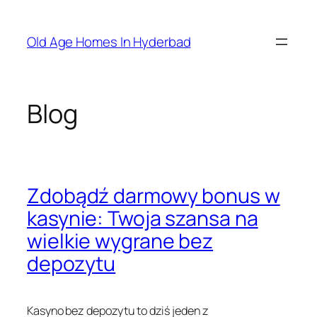
Skip
to
Old Age Homes In Hyderbad
content
Blog
Zdobądź darmowy bonus w
kasynie: Twoja szansa na
wielkie wygrane bez
depozytu
Kasyno bez depozytu to dziś jeden z