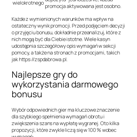
wielokrotnego
promocja aktywowana jest osobno.
Każde z wymienionych warunków ma wpływ na
ostateczny wynik promocji. Przed podjęciem decyzji
o przyjęciu bonusu, dokładnie przeanalizuj, które z
nich mogą być dla Ciebie istotne. Wiele kasyn
udostępnia szczegółowy opis wymagań w sekcji
pomocy, a także na stronach z promocjami, takich
jak https://zspdabrowa.pl.
Najlepsze gry do
wykorzystania darmowego
bonusu
Wybór odpowiednich gier ma kluczowe znaczenie
dla szybkiego spełnienia wymagań obrotu i
zwiększenia szans na wypłatę wygranej. Oto kilka
propozycji, które zwykle liczą się w 100 % wobec
wymagań: