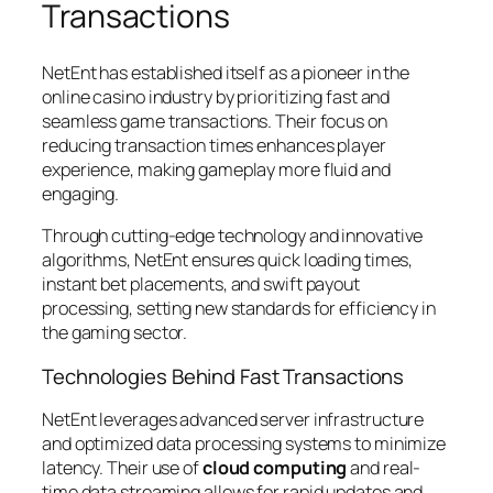
Transactions
NetEnt has established itself as a pioneer in the
online casino industry by prioritizing fast and
seamless game transactions. Their focus on
reducing transaction times enhances player
experience, making gameplay more fluid and
engaging.
Through cutting-edge technology and innovative
algorithms, NetEnt ensures quick loading times,
instant bet placements, and swift payout
processing, setting new standards for efficiency in
the gaming sector.
Technologies Behind Fast Transactions
NetEnt leverages advanced server infrastructure
and optimized data processing systems to minimize
latency. Their use of
cloud computing
and
real-
time data streaming
allows for rapid updates and