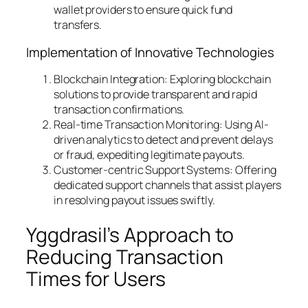
wallet providers to ensure quick fund
transfers.
Implementation of Innovative Technologies
Blockchain Integration:
Exploring blockchain
solutions to provide transparent and rapid
transaction confirmations.
Real-time Transaction Monitoring:
Using AI-
driven analytics to detect and prevent delays
or fraud, expediting legitimate payouts.
Customer-centric Support Systems:
Offering
dedicated support channels that assist players
in resolving payout issues swiftly.
Yggdrasil’s Approach to
Reducing Transaction
Times for Users