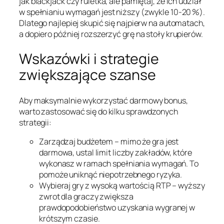
jak blackjack czy ruletka, ale pamiętaj, że ich udział
w spełnianiu wymagań jest niższy (zwykle 10‑20 %).
Dlatego najlepiej skupić się najpierw na automatach,
a dopiero później rozszerzyć grę na stoły krupierów.
Wskazówki i strategie
zwiększające szanse
Aby maksymalnie wykorzystać darmowy bonus,
warto zastosować się do kilku sprawdzonych
strategii:
Zarządzaj budżetem – mimo że gra jest
darmowa, ustal limit liczby zakładów, które
wykonasz w ramach spełniania wymagań. To
pomoże uniknąć niepotrzebnego ryzyka.
Wybieraj gry z wysoką wartością RTP – wyższy
zwrot dla graczy zwiększa
prawdopodobieństwo uzyskania wygranej w
krótszym czasie.