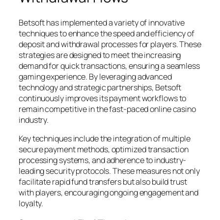
Betsoft has implemented a variety of innovative
techniques to enhance the speed and efficiency of
deposit and withdrawal processes for players. These
strategies are designed to meet the increasing
demand for quick transactions, ensuring a seamless
gaming experience. By leveraging advanced
technology and strategic partnerships, Betsoft
continuously improves its payment workflows to
remain competitive in the fast-paced online casino
industry.
Key techniques include the integration of multiple
secure payment methods, optimized transaction
processing systems, and adherence to industry-
leading security protocols. These measures not only
facilitate rapid fund transfers but also build trust
with players, encouraging ongoing engagement and
loyalty.