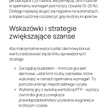
jak blackjack czy ruletka, ale pamiętaj, że ich udział
w spełnianiu wymagań jest niższy (zwykle 10‑20 %).
Dlatego najlepiej skupić się najpierw na automatach,
a dopiero później rozszerzyć grę na stoły krupierów.
Wskazówki i strategie
zwiększające szanse
Aby maksymalnie wykorzystać darmowy bonus,
warto zastosować się do kilku sprawdzonych
strategii:
Zarządzaj budżetem – mimo że gra jest
darmowa, ustal limit liczby zakładów, które
wykonasz w ramach spełniania wymagań. To
pomoże uniknąć niepotrzebnego ryzyka.
Wybieraj gry z wysoką wartością RTP – wyższy
zwrot dla graczy zwiększa
prawdopodobieństwo uzyskania wygranej w
krótszym czasie.