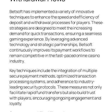
Betsoft has implemented a variety of innovative
techniques to enhance the speed and efficiency of
deposit and withdrawal processes for players. These
strategies are designed to meet the increasing
demand for quick transactions, ensuring a seamless
gaming experience. By leveraging advanced
technology and strategic partnerships, Betsoft
continuously improves its payment workflows to
remain competitive in the fast-paced online casino
industry.
Key techniques include the integration of multiple
secure payment methods, optimized transaction
processing systems, and adherence to industry-
leading security protocols. These measures not only
facilitate rapid fund transfers but also build trust
with players, encouraging ongoing engagement and
loyalty.