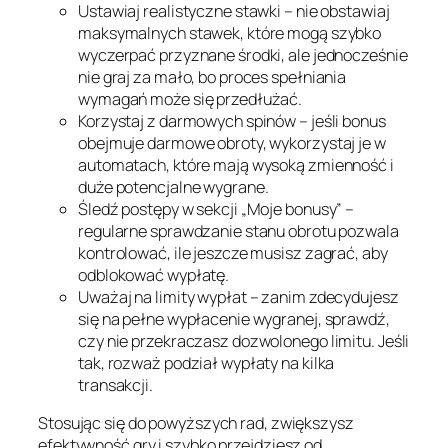
Ustawiaj realistyczne stawki – nie obstawiaj
maksymalnych stawek, które mogą szybko
wyczerpać przyznane środki, ale jednocześnie
nie graj za mało, bo proces spełniania
wymagań może się przedłużać.
Korzystaj z darmowych spinów – jeśli bonus
obejmuje darmowe obroty, wykorzystaj je w
automatach, które mają wysoką zmienność i
duże potencjalne wygrane.
Śledź postępy w sekcji „Moje bonusy” –
regularne sprawdzanie stanu obrotu pozwala
kontrolować, ile jeszcze musisz zagrać, aby
odblokować wypłatę.
Uważaj na limity wypłat – zanim zdecydujesz
się na pełne wypłacenie wygranej, sprawdź,
czy nie przekraczasz dozwolonego limitu. Jeśli
tak, rozważ podział wypłaty na kilka
transakcji.
Stosując się do powyższych rad, zwiększysz
efektywność gry i szybko przejdziesz od