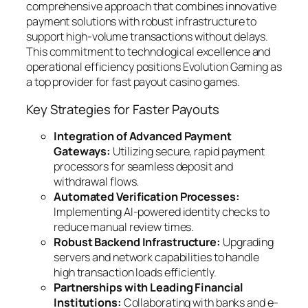
comprehensive approach that combines innovative
payment solutions with robust infrastructure to
support high-volume transactions without delays.
This commitment to technological excellence and
operational efficiency positions Evolution Gaming as
a top provider for fast payout casino games.
Key Strategies for Faster Payouts
Integration of Advanced Payment
Gateways:
Utilizing secure, rapid payment
processors for seamless deposit and
withdrawal flows.
Automated Verification Processes:
Implementing AI-powered identity checks to
reduce manual review times.
Robust Backend Infrastructure:
Upgrading
servers and network capabilities to handle
high transaction loads efficiently.
Partnerships with Leading Financial
Institutions:
Collaborating with banks and e-