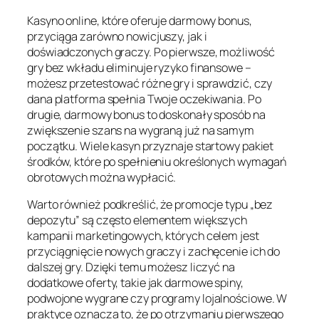
Kasyno online, które oferuje darmowy bonus,
przyciąga zarówno nowicjuszy, jak i
doświadczonych graczy. Po pierwsze, możliwość
gry bez wkładu eliminuje ryzyko finansowe –
możesz przetestować różne gry i sprawdzić, czy
dana platforma spełnia Twoje oczekiwania. Po
drugie, darmowy bonus to doskonały sposób na
zwiększenie szans na wygraną już na samym
początku. Wiele kasyn przyznaje startowy pakiet
środków, które po spełnieniu określonych wymagań
obrotowych można wypłacić.
Warto również podkreślić, że promocje typu „bez
depozytu” są często elementem większych
kampanii marketingowych, których celem jest
przyciągnięcie nowych graczy i zachęcenie ich do
dalszej gry. Dzięki temu możesz liczyć na
dodatkowe oferty, takie jak darmowe spiny,
podwojone wygrane czy programy lojalnościowe. W
praktyce oznacza to, że po otrzymaniu pierwszego