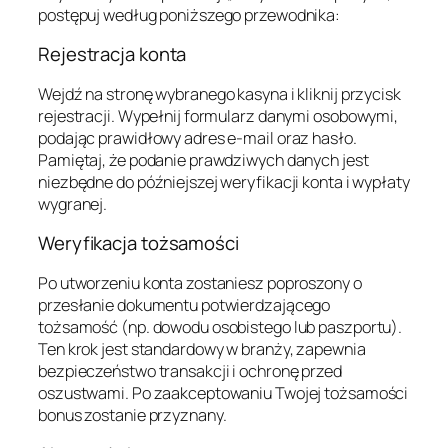
postępuj według poniższego przewodnika:
Rejestracja konta
Wejdź na stronę wybranego kasyna i kliknij przycisk
rejestracji. Wypełnij formularz danymi osobowymi,
podając prawidłowy adres e‑mail oraz hasło.
Pamiętaj, że podanie prawdziwych danych jest
niezbędne do późniejszej weryfikacji konta i wypłaty
wygranej.
Weryfikacja tożsamości
Po utworzeniu konta zostaniesz poproszony o
przesłanie dokumentu potwierdzającego
tożsamość (np. dowodu osobistego lub paszportu).
Ten krok jest standardowy w branży, zapewnia
bezpieczeństwo transakcji i ochronę przed
oszustwami. Po zaakceptowaniu Twojej tożsamości
bonus zostanie przyznany.