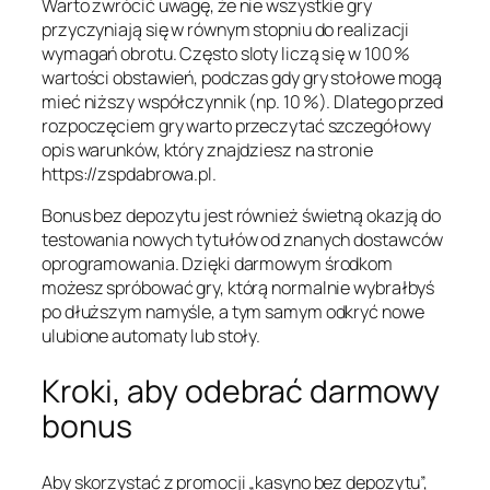
Warto zwrócić uwagę, że nie wszystkie gry
przyczyniają się w równym stopniu do realizacji
wymagań obrotu. Często sloty liczą się w 100 %
wartości obstawień, podczas gdy gry stołowe mogą
mieć niższy współczynnik (np. 10 %). Dlatego przed
rozpoczęciem gry warto przeczytać szczegółowy
opis warunków, który znajdziesz na stronie
https://zspdabrowa.pl.
Bonus bez depozytu jest również świetną okazją do
testowania nowych tytułów od znanych dostawców
oprogramowania. Dzięki darmowym środkom
możesz spróbować gry, którą normalnie wybrałbyś
po dłuższym namyśle, a tym samym odkryć nowe
ulubione automaty lub stoły.
Kroki, aby odebrać darmowy
bonus
Aby skorzystać z promocji „kasyno bez depozytu”,