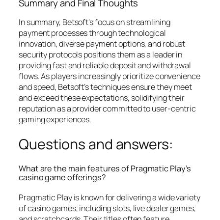
Summary and Final Thoughts
In summary, Betsoft’s focus on streamlining
payment processes through technological
innovation, diverse payment options, and robust
security protocols positions them as a leader in
providing fast and reliable deposit and withdrawal
flows. As players increasingly prioritize convenience
and speed, Betsoft’s techniques ensure they meet
and exceed these expectations, solidifying their
reputation as a provider committed to user-centric
gaming experiences.
Questions and answers:
What are the main features of Pragmatic Play’s
casino game offerings?
Pragmatic Play is known for delivering a wide variety
of casino games, including slots, live dealer games,
and scratchcards. Their titles often feature