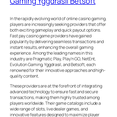
Gaming Yggdrasil Betsoft
In the rapidly evolving world of online casino gaming,
players are increasingly seeking providers that offer
both exciting gameplay and quick payout options.
Fast pay casino game providers have gained
popularity by delivering seamless transactions and
instant results, enhancing the overall gaming
experience. Among the leading names in this
industry are Pragmatic Play, Play’n GO, NetEnt,
Evolution Gaming, Yggdrasil, and Betsoft, each
renowned for their innovative approaches and high-
quality content.
These providers are at the forefront of integrating
advanced technology to ensure fast and secure
transactions, making them highly trusted among
players worldwide. Their game catalogs include a
wide range of slots, live dealer games, and
innovative features designed to maximize player