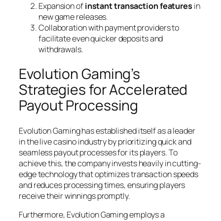
Expansion of
instant transaction features
in
new game releases.
Collaboration with
payment providers
to
facilitate even quicker deposits and
withdrawals.
Evolution Gaming’s
Strategies for Accelerated
Payout Processing
Evolution Gaming has established itself as a leader
in the live casino industry by prioritizing quick and
seamless payout processes for its players. To
achieve this, the company invests heavily in cutting-
edge technology that optimizes transaction speeds
and reduces processing times, ensuring players
receive their winnings promptly.
Furthermore, Evolution Gaming employs a