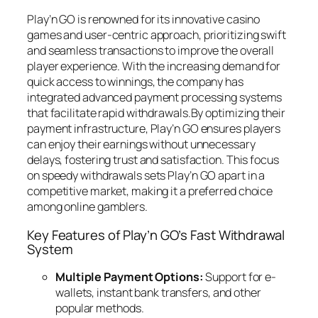
Play’n GO is renowned for its innovative casino
games and user-centric approach, prioritizing swift
and seamless transactions to improve the overall
player experience. With the increasing demand for
quick access to winnings, the company has
integrated advanced payment processing systems
that facilitate rapid withdrawals.By optimizing their
payment infrastructure, Play’n GO ensures players
can enjoy their earnings without unnecessary
delays, fostering trust and satisfaction. This focus
on speedy withdrawals sets Play’n GO apart in a
competitive market, making it a preferred choice
among online gamblers.
Key Features of Play’n GO’s Fast Withdrawal
System
Multiple Payment Options:
Support for e-
wallets, instant bank transfers, and other
popular methods.