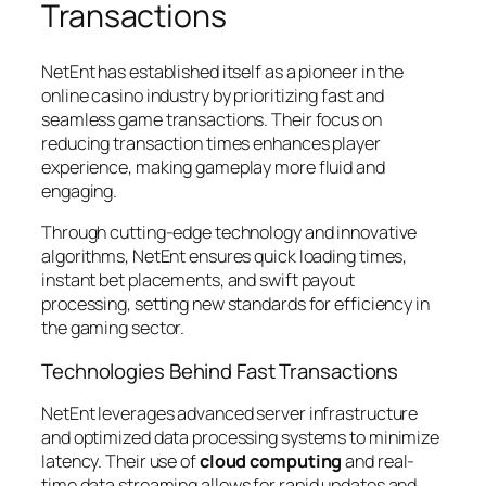
Transactions
NetEnt has established itself as a pioneer in the
online casino industry by prioritizing fast and
seamless game transactions. Their focus on
reducing transaction times enhances player
experience, making gameplay more fluid and
engaging.
Through cutting-edge technology and innovative
algorithms, NetEnt ensures quick loading times,
instant bet placements, and swift payout
processing, setting new standards for efficiency in
the gaming sector.
Technologies Behind Fast Transactions
NetEnt leverages advanced server infrastructure
and optimized data processing systems to minimize
latency. Their use of
cloud computing
and
real-
time data streaming
allows for rapid updates and