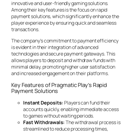
innovative and user-friendly gaming solutions.
Among their key features is the focus on rapid
payment solutions, which significantly enhance the
player experience by ensuring quick and seamless
transactions.
The company’s commitment to payment efficiency
is evident in their integration of advanced
technologies and secure payment gateways. This
allows players to deposit and withdraw funds with
minimal delay, promoting higher user satisfaction
and increased engagement on their platforms.
Key Features of Pragmatic Play’s Rapid
Payment Solutions
Instant Deposits:
Players can fund their
accounts quickly, enabling immediate access
to games without waiting periods.
Fast Withdrawals:
The withdrawal process is
streamlined to reduce processing times,