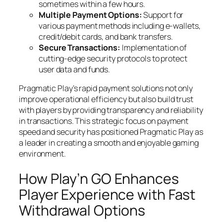
sometimes within a few hours.
Multiple Payment Options:
Support for
various payment methods including e-wallets,
credit/debit cards, and bank transfers.
Secure Transactions:
Implementation of
cutting-edge security protocols to protect
user data and funds.
Pragmatic Play’s rapid payment solutions not only
improve operational efficiency but also build trust
with players by providing transparency and reliability
in transactions. This strategic focus on payment
speed and security has positioned Pragmatic Play as
a leader in creating a smooth and enjoyable gaming
environment.
How Play’n GO Enhances
Player Experience with Fast
Withdrawal Options