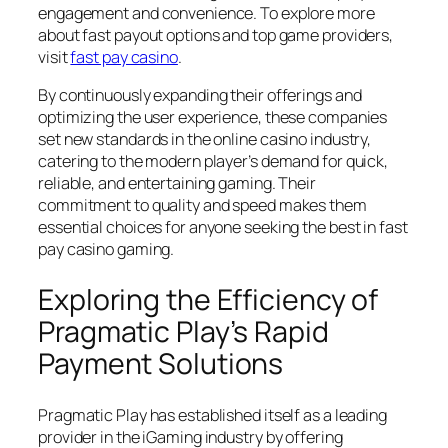
engagement and convenience. To explore more
about fast payout options and top game providers,
visit
fast pay casino
.
By continuously expanding their offerings and
optimizing the user experience, these companies
set new standards in the online casino industry,
catering to the modern player’s demand for quick,
reliable, and entertaining gaming. Their
commitment to quality and speed makes them
essential choices for anyone seeking the best in fast
pay casino gaming.
Exploring the Efficiency of
Pragmatic Play’s Rapid
Payment Solutions
Pragmatic Play has established itself as a leading
provider in the iGaming industry by offering