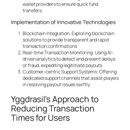
wallet providers to ensure quick fund
transfers.
Implementation of Innovative Technologies
Blockchain Integration:
Exploring blockchain
solutions to provide transparent and rapid
transaction confirmations.
Real-time Transaction Monitoring:
Using AI-
driven analytics to detect and prevent delays
or fraud, expediting legitimate payouts.
Customer-centric Support Systems:
Offering
dedicated support channels that assist players
in resolving payout issues swiftly.
Yggdrasil’s Approach to
Reducing Transaction
Times for Users