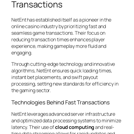
Transactions
NetEnt has established itself as a pioneer in the
online casino industry by prioritizing fast and
seamless game transactions. Their focus on
reducing transaction times enhances player
experience, making gameplay more fluid and
engaging.
Through cutting-edge technology and innovative
algorithms, NetEnt ensures quick loading times,
instant bet placements, and swift payout
processing, setting new standards for efficiency in
the gaming sector.
Technologies Behind Fast Transactions
NetEnt leverages advanced server infrastructure
and optimized data processing systems to minimize
latency. Their use of
cloud computing
and
real-
time data streaming
allows for rapid updates and