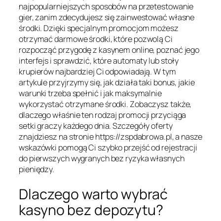
najpopularniejszych sposobów na przetestowanie
gier, zanim zdecydujesz się zainwestować własne
środki. Dzięki specjalnym promocjom możesz
otrzymać darmowe środki, które pozwolą Ci
rozpocząć przygodę z kasynem online, poznać jego
interfejs i sprawdzić, które automaty lub stoły
krupierów najbardziej Ci odpowiadają. W tym
artykule przyjrzymy się, jak działa taki bonus, jakie
warunki trzeba spełnić i jak maksymalnie
wykorzystać otrzymane środki. Zobaczysz także,
dlaczego właśnie ten rodzaj promocji przyciąga
setki graczy każdego dnia. Szczegóły oferty
znajdziesz na stronie https://zspdabrowa.pl, a nasze
wskazówki pomogą Ci szybko przejść od rejestracji
do pierwszych wygranych bez ryzyka własnych
pieniędzy.
Dlaczego warto wybrać
kasyno bez depozytu?