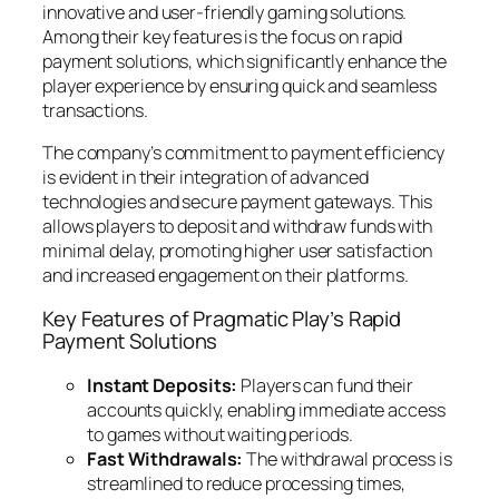
innovative and user-friendly gaming solutions.
Among their key features is the focus on rapid
payment solutions, which significantly enhance the
player experience by ensuring quick and seamless
transactions.
The company’s commitment to payment efficiency
is evident in their integration of advanced
technologies and secure payment gateways. This
allows players to deposit and withdraw funds with
minimal delay, promoting higher user satisfaction
and increased engagement on their platforms.
Key Features of Pragmatic Play’s Rapid
Payment Solutions
Instant Deposits:
Players can fund their
accounts quickly, enabling immediate access
to games without waiting periods.
Fast Withdrawals:
The withdrawal process is
streamlined to reduce processing times,