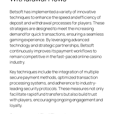
Betsoft has implemented a variety of innovative
techniques to enhance the speed and efficiency of
deposit and withdrawal processes for players. These
strategies are designed to meet the increasing
demand for quick transactions, ensuring a seamless
gaming experience. By leveraging advanced
technology and strategic partnerships, Betsoft
continuously improves its payment workflows to
remain competitive in the fast-paced online casino
industry.
Key techniques include the integration of multiple
secure payment methods, optimized transaction
processing systems, and adherence to industry-
leading security protocols. These measures not only
facilitate rapid fund transfers but also build trust
with players, encouraging ongoing engagement and
loyalty.