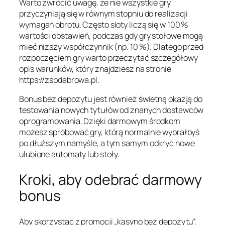
Warto zwrócić uwagę, że nie wszystkie gry
przyczyniają się w równym stopniu do realizacji
wymagań obrotu. Często sloty liczą się w 100 %
wartości obstawień, podczas gdy gry stołowe mogą
mieć niższy współczynnik (np. 10 %). Dlatego przed
rozpoczęciem gry warto przeczytać szczegółowy
opis warunków, który znajdziesz na stronie
https://zspdabrowa.pl.
Bonus bez depozytu jest również świetną okazją do
testowania nowych tytułów od znanych dostawców
oprogramowania. Dzięki darmowym środkom
możesz spróbować gry, którą normalnie wybrałbyś
po dłuższym namyśle, a tym samym odkryć nowe
ulubione automaty lub stoły.
Kroki, aby odebrać darmowy
bonus
Aby skorzystać z promocji „kasyno bez depozytu”,