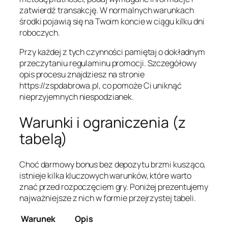
zatwierdź transakcję. W normalnych warunkach
środki pojawią się na Twoim koncie w ciągu kilku dni
roboczych.
Przy każdej z tych czynności pamiętaj o dokładnym
przeczytaniu regulaminu promocji. Szczegółowy
opis procesu znajdziesz na stronie
https://zspdabrowa.pl, co pomoże Ci uniknąć
nieprzyjemnych niespodzianek.
Warunki i ograniczenia (z
tabelą)
Choć darmowy bonus bez depozytu brzmi kusząco,
istnieje kilka kluczowych warunków, które warto
znać przed rozpoczęciem gry. Poniżej prezentujemy
najważniejsze z nich w formie przejrzystej tabeli.
Warunek
Opis