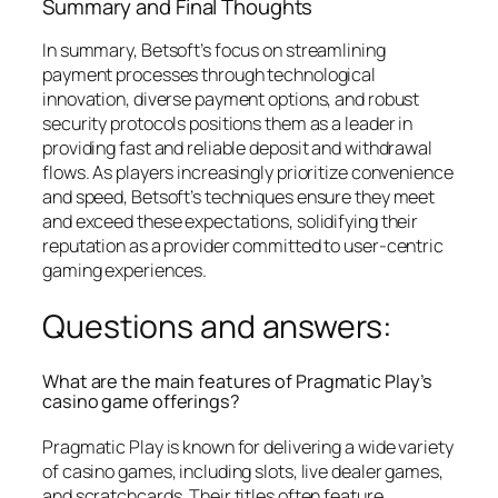
Summary and Final Thoughts
In summary, Betsoft’s focus on streamlining
payment processes through technological
innovation, diverse payment options, and robust
security protocols positions them as a leader in
providing fast and reliable deposit and withdrawal
flows. As players increasingly prioritize convenience
and speed, Betsoft’s techniques ensure they meet
and exceed these expectations, solidifying their
reputation as a provider committed to user-centric
gaming experiences.
Questions and answers:
What are the main features of Pragmatic Play’s
casino game offerings?
Pragmatic Play is known for delivering a wide variety
of casino games, including slots, live dealer games,
and scratchcards. Their titles often feature