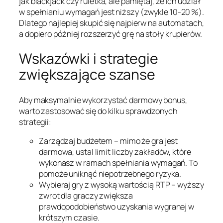
jak blackjack czy ruletka, ale pamiętaj, że ich udział
w spełnianiu wymagań jest niższy (zwykle 10‑20 %).
Dlatego najlepiej skupić się najpierw na automatach,
a dopiero później rozszerzyć grę na stoły krupierów.
Wskazówki i strategie
zwiększające szanse
Aby maksymalnie wykorzystać darmowy bonus,
warto zastosować się do kilku sprawdzonych
strategii:
Zarządzaj budżetem – mimo że gra jest
darmowa, ustal limit liczby zakładów, które
wykonasz w ramach spełniania wymagań. To
pomoże uniknąć niepotrzebnego ryzyka.
Wybieraj gry z wysoką wartością RTP – wyższy
zwrot dla graczy zwiększa
prawdopodobieństwo uzyskania wygranej w
krótszym czasie.