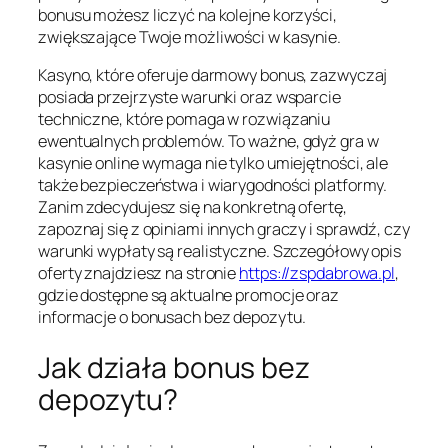
bonusu możesz liczyć na kolejne korzyści,
zwiększające Twoje możliwości w kasynie.
Kasyno, które oferuje darmowy bonus, zazwyczaj
posiada przejrzyste warunki oraz wsparcie
techniczne, które pomaga w rozwiązaniu
ewentualnych problemów. To ważne, gdyż gra w
kasynie online wymaga nie tylko umiejętności, ale
także bezpieczeństwa i wiarygodności platformy.
Zanim zdecydujesz się na konkretną ofertę,
zapoznaj się z opiniami innych graczy i sprawdź, czy
warunki wypłaty są realistyczne. Szczegółowy opis
oferty znajdziesz na stronie
https://zspdabrowa.pl
,
gdzie dostępne są aktualne promocje oraz
informacje o bonusach bez depozytu.
Jak działa bonus bez
depozytu?