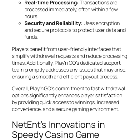
Real-time Processing:
Transactions are
processed immediately, often within a few
hours.
Security and Reliability:
Uses encryption
and secure protocols to protect user data and
funds.
Players benefit from user-friendly interfaces that
simplify withdrawal requests and reduce processing
times. Additionally, Play’n GO’s dedicated support
team promptly addresses any issues that may arise,
ensuring a smooth and efficient payout process.
Overall, Play’n GO’s commitment to fast withdrawal
options significantly enhances player satisfaction
by providing quick access to winnings, increased
convenience, and a secure gaming environment.
NetEnt’s Innovations in
Speedy Casino Game