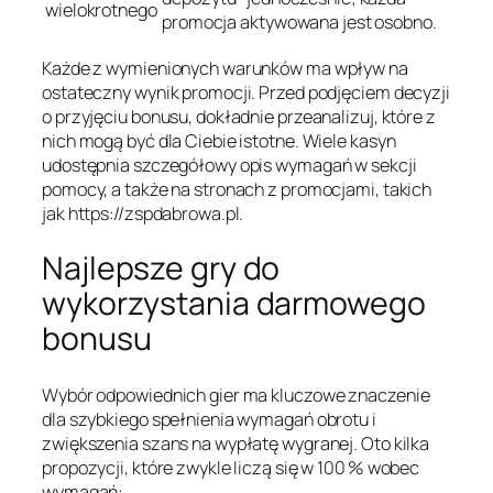
wielokrotnego
promocja aktywowana jest osobno.
Każde z wymienionych warunków ma wpływ na
ostateczny wynik promocji. Przed podjęciem decyzji
o przyjęciu bonusu, dokładnie przeanalizuj, które z
nich mogą być dla Ciebie istotne. Wiele kasyn
udostępnia szczegółowy opis wymagań w sekcji
pomocy, a także na stronach z promocjami, takich
jak https://zspdabrowa.pl.
Najlepsze gry do
wykorzystania darmowego
bonusu
Wybór odpowiednich gier ma kluczowe znaczenie
dla szybkiego spełnienia wymagań obrotu i
zwiększenia szans na wypłatę wygranej. Oto kilka
propozycji, które zwykle liczą się w 100 % wobec
wymagań: