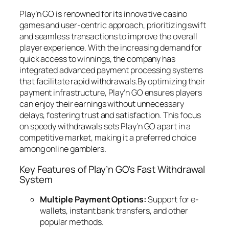
Play’n GO is renowned for its innovative casino
games and user-centric approach, prioritizing swift
and seamless transactions to improve the overall
player experience. With the increasing demand for
quick access to winnings, the company has
integrated advanced payment processing systems
that facilitate rapid withdrawals.By optimizing their
payment infrastructure, Play’n GO ensures players
can enjoy their earnings without unnecessary
delays, fostering trust and satisfaction. This focus
on speedy withdrawals sets Play’n GO apart in a
competitive market, making it a preferred choice
among online gamblers.
Key Features of Play’n GO’s Fast Withdrawal
System
Multiple Payment Options:
Support for e-
wallets, instant bank transfers, and other
popular methods.