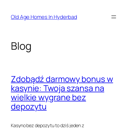
Skip
to
Old Age Homes In Hyderbad
content
Blog
Zdobądź darmowy bonus w
kasynie: Twoja szansa na
wielkie wygrane bez
depozytu
Kasyno bez depozytu to dziś jeden z