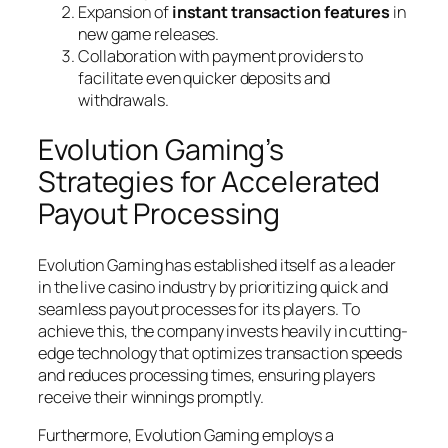
Expansion of
instant transaction features
in
new game releases.
Collaboration with
payment providers
to
facilitate even quicker deposits and
withdrawals.
Evolution Gaming’s
Strategies for Accelerated
Payout Processing
Evolution Gaming has established itself as a leader
in the live casino industry by prioritizing quick and
seamless payout processes for its players. To
achieve this, the company invests heavily in cutting-
edge technology that optimizes transaction speeds
and reduces processing times, ensuring players
receive their winnings promptly.
Furthermore, Evolution Gaming employs a