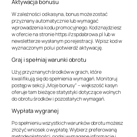
Aktywacja bonusu
W zależności od kasyna, bonus może zostać
przyznany automatycznie lub wymagać
wprowadzenia kodu promocyjnego. Kod znajdziesz
w ofercie na stronie https://zspdabrowa.pl lub w
newsletterze wysłanym po rejestracji. Wpisz kod w
wyznaczonym polu i potwierdź aktywację.
Graj i spełniaj warunki obrotu
Użyj przyznanych środków w grach, które
kwalifikują się do spełnienia wymagań. Monitoruj
postęp w sekcji „Moje bonusy” – większość kasyn
oferuje tam bieżące statystyki dotyczące wolnych
do obrotu środków i pozostałych wymagań.
Wypłata wygranej
Po spełnieniu wszystkich warunków obrotu możesz
złożyć wniosek o wypłatę. Wybierz preferowaną
metodę płatności, podaj wymagane informacje i