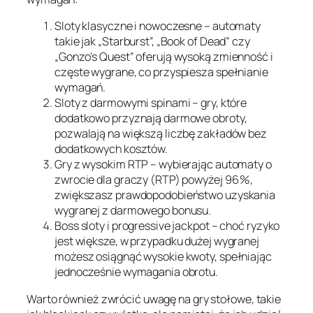
Sloty klasyczne i nowoczesne – automaty
takie jak „Starburst”, „Book of Dead” czy
„Gonzo’s Quest” oferują wysoką zmienność i
częste wygrane, co przyspiesza spełnianie
wymagań.
Sloty z darmowymi spinami – gry, które
dodatkowo przyznają darmowe obroty,
pozwalają na większą liczbę zakładów bez
dodatkowych kosztów.
Gry z wysokim RTP – wybierając automaty o
zwrocie dla graczy (RTP) powyżej 96 %,
zwiększasz prawdopodobieństwo uzyskania
wygranej z darmowego bonusu.
Boss sloty i progressive jackpot – choć ryzyko
jest większe, w przypadku dużej wygranej
możesz osiągnąć wysokie kwoty, spełniając
jednocześnie wymagania obrotu.
Warto również zwrócić uwagę na gry stołowe, takie