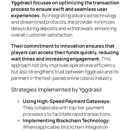
Yggdrasil focuses on optimizing the transaction
process to ensure swift and seamless user
experiences.
By integrating advanced technology
and streamlined protocols, the provider minimizes
delays during deposits and withdrawals, enhancing
overall customer satisfaction.
Their commitment to innovation ensures that
players can access their funds quickly, reducing
wait times and increasing engagement.
This
approach not only improves operational efficiency
but also strengthens trust between Yggdrasil and its
partners in the fast-paced online casino industry.
Strategies Implemented by Yggdrasil
Using High-Speed Payment Gateways:
They collaborate with top-tier payment
processors to facilitate rapid transactions.
Implementing Blockchain Technology:
Where applicable, blockchain integration