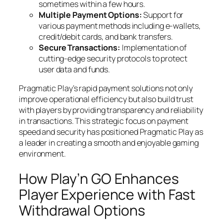
sometimes within a few hours.
Multiple Payment Options:
Support for
various payment methods including e-wallets,
credit/debit cards, and bank transfers.
Secure Transactions:
Implementation of
cutting-edge security protocols to protect
user data and funds.
Pragmatic Play’s rapid payment solutions not only
improve operational efficiency but also build trust
with players by providing transparency and reliability
in transactions. This strategic focus on payment
speed and security has positioned Pragmatic Play as
a leader in creating a smooth and enjoyable gaming
environment.
How Play’n GO Enhances
Player Experience with Fast
Withdrawal Options