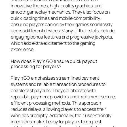
innovative themes, high-quality graphics, and
smooth gameplay mechanics. They also focus on
quick loading times and mobile compatibility,
ensuring players can enjoy their games seamlessly
across different devices. Many of their slots include
engaging bonus features and progressive jackpots,
which add extra excitement to the gaming
experience.
How does Play’n GO ensure quick payout
processing for players?
Play’n GO emphasizes streamlined payment
systems and reliable transaction procedures to
enable fast payouts. They collaborate with
reputable payment providers and implement secure,
efficient processing methods. This approach
reduces delays, allowing players to access their
winnings promptly. Additionally, their user-friendly
interfaces make it easy for players to request