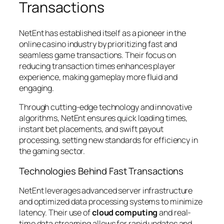
Transactions
NetEnt has established itself as a pioneer in the
online casino industry by prioritizing fast and
seamless game transactions. Their focus on
reducing transaction times enhances player
experience, making gameplay more fluid and
engaging.
Through cutting-edge technology and innovative
algorithms, NetEnt ensures quick loading times,
instant bet placements, and swift payout
processing, setting new standards for efficiency in
the gaming sector.
Technologies Behind Fast Transactions
NetEnt leverages advanced server infrastructure
and optimized data processing systems to minimize
latency. Their use of
cloud computing
and
real-
time data streaming
allows for rapid updates and