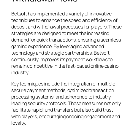
Betsoft has implemented a variety of innovative
techniques to enhance the speed and efficiency of
deposit and withdrawal processes for players. These
strategies are designed to meet the increasing
demand for quick transactions, ensuring a seamless
gaming experience. By leveraging advanced
technology and strategic partnerships, Betsoft
continuously improves its payment workflows to
remain competitive in the fast-paced online casino
industry.
Key techniques include the integration of multiple
secure payment methods, optimized transaction
processing systems, and adherence to industry-
leading security protocols. These measures not only
facilitate rapid fund transfers but also build trust
with players, encouraging ongoing engagement and
loyalty.