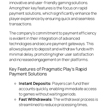
innovative and user-friendly gaming solutions.
Among their key features is the focus on rapid
payment solutions, which significantly enhance the
player experience by ensuring quick and seamless
transactions.
The company’s commitment to payment efficiency
is evident in their integration of advanced
technologies and secure payment gateways. This
allows players to deposit and withdraw funds with
minimal delay, promoting higher user satisfaction
and increased engagement on their platforms.
Key Features of Pragmatic Play’s Rapid
Payment Solutions
Instant Deposits:
Players can fund their
accounts quickly, enabling immediate access
to games without waiting periods.
Fast Withdrawals:
The withdrawal process is
streamlined to reduce processing times,