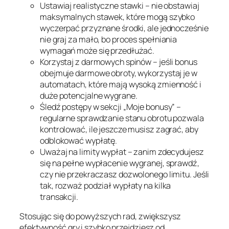
Ustawiaj realistyczne stawki – nie obstawiaj
maksymalnych stawek, które mogą szybko
wyczerpać przyznane środki, ale jednocześnie
nie graj za mało, bo proces spełniania
wymagań może się przedłużać.
Korzystaj z darmowych spinów – jeśli bonus
obejmuje darmowe obroty, wykorzystaj je w
automatach, które mają wysoką zmienność i
duże potencjalne wygrane.
Śledź postępy w sekcji „Moje bonusy” –
regularne sprawdzanie stanu obrotu pozwala
kontrolować, ile jeszcze musisz zagrać, aby
odblokować wypłatę.
Uważaj na limity wypłat – zanim zdecydujesz
się na pełne wypłacenie wygranej, sprawdź,
czy nie przekraczasz dozwolonego limitu. Jeśli
tak, rozważ podział wypłaty na kilka
transakcji.
Stosując się do powyższych rad, zwiększysz
efektywność gry i szybko przejdziesz od