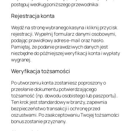
postępuj według poniższego przewodnika:
Rejestracja konta
Wejdź na stronę wybranego kasyna i kliknij przycisk
rejestracji. Wypełnij formularz danymi osobowymi,
podając prawidłowy adres e‑mail oraz hasło.
Pamiętaj, że podanie prawdziwych danych jest
niezbędne do późniejszej weryfikacji konta i wypłaty
wygranej.
Weryfikacja tożsamości
Po utworzeniu konta zostaniesz poproszony o
przesłanie dokumentu potwierdzającego
tożsamość (np. dowodu osobistego lub paszportu).
Ten krok jest standardowy w branży, zapewnia
bezpieczeństwo transakcji i ochronę przed
oszustwami. Po zaakceptowaniu Twojej tożsamości
bonus zostanie przyznany.