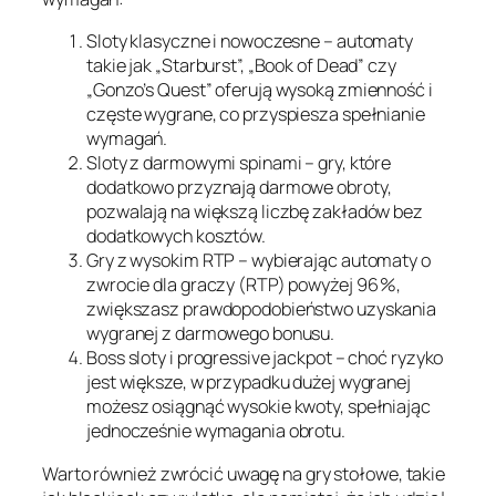
Sloty klasyczne i nowoczesne – automaty
takie jak „Starburst”, „Book of Dead” czy
„Gonzo’s Quest” oferują wysoką zmienność i
częste wygrane, co przyspiesza spełnianie
wymagań.
Sloty z darmowymi spinami – gry, które
dodatkowo przyznają darmowe obroty,
pozwalają na większą liczbę zakładów bez
dodatkowych kosztów.
Gry z wysokim RTP – wybierając automaty o
zwrocie dla graczy (RTP) powyżej 96 %,
zwiększasz prawdopodobieństwo uzyskania
wygranej z darmowego bonusu.
Boss sloty i progressive jackpot – choć ryzyko
jest większe, w przypadku dużej wygranej
możesz osiągnąć wysokie kwoty, spełniając
jednocześnie wymagania obrotu.
Warto również zwrócić uwagę na gry stołowe, takie