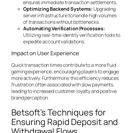
ensures immediate transaction settlements.
Optimizing Backend Systems:
Upgrading
server infrastructure to handle high volumes
of transactions without bottlenecks.
Automating Verification Processes:
Utilizing real-time identity verification tools to
expedite account validations.
Impact on User Experience
Quick transaction times contribute to a more fluid
gaming experience, encouraging players to engage
more actively.
Furthermore, this efficiency reduces
frustration often associated with slow payments,
leading to increased customer loyalty and positive
brand perception.
Betsoft’s Techniques for
Ensuring Rapid Deposit and
Withdrawal Flows