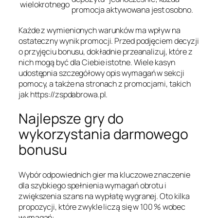
wielokrotnego
promocja aktywowana jest osobno.
Każde z wymienionych warunków ma wpływ na
ostateczny wynik promocji. Przed podjęciem decyzji
o przyjęciu bonusu, dokładnie przeanalizuj, które z
nich mogą być dla Ciebie istotne. Wiele kasyn
udostępnia szczegółowy opis wymagań w sekcji
pomocy, a także na stronach z promocjami, takich
jak https://zspdabrowa.pl.
Najlepsze gry do
wykorzystania darmowego
bonusu
Wybór odpowiednich gier ma kluczowe znaczenie
dla szybkiego spełnienia wymagań obrotu i
zwiększenia szans na wypłatę wygranej. Oto kilka
propozycji, które zwykle liczą się w 100 % wobec
wymagań: