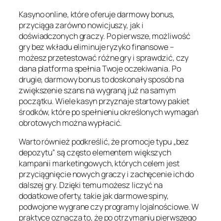
Kasyno online, które oferuje darmowy bonus,
przyciąga zarówno nowicjuszy, jak i
doświadczonych graczy. Po pierwsze, możliwość
gry bez wkładu eliminuje ryzyko finansowe –
możesz przetestować różne gry i sprawdzić, czy
dana platforma spełnia Twoje oczekiwania. Po
drugie, darmowy bonus to doskonały sposób na
zwiększenie szans na wygraną już na samym
początku. Wiele kasyn przyznaje startowy pakiet
środków, które po spełnieniu określonych wymagań
obrotowych można wypłacić.
Warto również podkreślić, że promocje typu „bez
depozytu” są często elementem większych
kampanii marketingowych, których celem jest
przyciągnięcie nowych graczy i zachęcenie ich do
dalszej gry. Dzięki temu możesz liczyć na
dodatkowe oferty, takie jak darmowe spiny,
podwojone wygrane czy programy lojalnościowe. W
praktyce oznacza to, że po otrzymaniu pierwszego