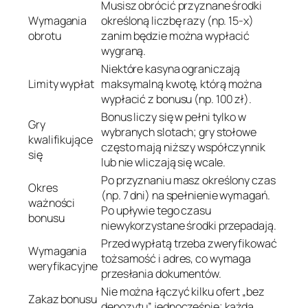
Musisz obrócić przyznane środki
Wymagania
określoną liczbę razy (np. 15‑x)
obrotu
zanim będzie można wypłacić
wygraną.
Niektóre kasyna ograniczają
Limity wypłat
maksymalną kwotę, którą można
wypłacić z bonusu (np. 100 zł).
Bonus liczy się w pełni tylko w
Gry
wybranych slotach; gry stołowe
kwalifikujące
często mają niższy współczynnik
się
lub nie wliczają się wcale.
Po przyznaniu masz określony czas
Okres
(np. 7 dni) na spełnienie wymagań.
ważności
Po upływie tego czasu
bonusu
niewykorzystane środki przepadają.
Przed wypłatą trzeba zweryfikować
Wymagania
tożsamość i adres, co wymaga
weryfikacyjne
przesłania dokumentów.
Nie można łączyć kilku ofert „bez
Zakaz bonusu
depozytu” jednocześnie; każda