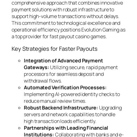
comprehensive approach that combines innovative
payment solutions with robust infrastructure to
support high-volume transactions without delays.
This commitment to technological excellence and
operational efficiency positions Evolution Gaming as
a top provider for fast payout casino games.
Key Strategies for Faster Payouts
Integration of Advanced Payment
Gateways:
Utilizing secure, rapid payment
processors for seamless deposit and
withdrawal flows.
Automated Verification Processes:
Implementing AI-powered identity checks to
reduce manual review times.
Robust Backend Infrastructure:
Upgrading
servers and network capabilities to handle
high transaction loads efficiently.
Partnerships with Leading Financial
Institutions:
Collaborating with banks and e-