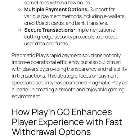
sometimes within a few hours.
Multiple Payment Options:
Support for
various payment methods including e-wallets,
credit/debit cards, and bank transfers.
Secure Transactions:
Implementation of
cutting-edge security protocols to protect
user data and funds.
Pragmatic Play’s rapid payment solutions not only
improve operational efficiency but also build trust
with players by providing transparency and reliability
in transactions. This strategic focus on payment
speed and security has positioned Pragmatic Play as
a leader in creating a smooth and enjoyable gaming
environment.
How Play’n GO Enhances
Player Experience with Fast
Withdrawal Options