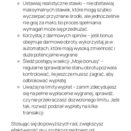
Ustawiaj realistyczne stawki – nie obstawiaj
maksymalnych stawek, które mogą szybko
wyczerpać przyznane środki, ale jednocześnie
nie graj za mało, bo proces spełniania
wymagań może się przedłużać.
Korzystaj z darmowych spinów – jeśli bonus
obejmuje darmowe obroty, wykorzystaj je w
automatach, które mają wysoką zmienność i
duże potencjalne wygrane.
Śledź postępy w sekcji „Moje bonusy” –
regularne sprawdzanie stanu obrotu pozwala
kontrolować, ile jeszcze musisz zagrać, aby
odblokować wypłatę.
Uważaj na limity wypłat – zanim zdecydujesz
się na pełne wypłacenie wygranej, sprawdź,
czy nie przekraczasz dozwolonego limitu. Jeśli
tak, rozważ podział wypłaty na kilka
transakcji.
Stosując się do powyższych rad, zwiększysz
efektywność gry i szybko przejdziesz od