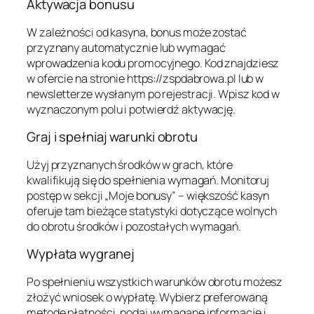
Aktywacja bonusu
W zależności od kasyna, bonus może zostać
przyznany automatycznie lub wymagać
wprowadzenia kodu promocyjnego. Kod znajdziesz
w ofercie na stronie https://zspdabrowa.pl lub w
newsletterze wysłanym po rejestracji. Wpisz kod w
wyznaczonym polu i potwierdź aktywację.
Graj i spełniaj warunki obrotu
Użyj przyznanych środków w grach, które
kwalifikują się do spełnienia wymagań. Monitoruj
postęp w sekcji „Moje bonusy” – większość kasyn
oferuje tam bieżące statystyki dotyczące wolnych
do obrotu środków i pozostałych wymagań.
Wypłata wygranej
Po spełnieniu wszystkich warunków obrotu możesz
złożyć wniosek o wypłatę. Wybierz preferowaną
metodę płatności, podaj wymagane informacje i