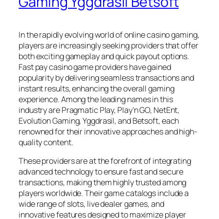
Gaming Yggdrasil Betsoft
In the rapidly evolving world of online casino gaming,
players are increasingly seeking providers that offer
both exciting gameplay and quick payout options.
Fast pay casino game providers have gained
popularity by delivering seamless transactions and
instant results, enhancing the overall gaming
experience. Among the leading names in this
industry are Pragmatic Play, Play’n GO, NetEnt,
Evolution Gaming, Yggdrasil, and Betsoft, each
renowned for their innovative approaches and high-
quality content.
These providers are at the forefront of integrating
advanced technology to ensure fast and secure
transactions, making them highly trusted among
players worldwide. Their game catalogs include a
wide range of slots, live dealer games, and
innovative features designed to maximize player