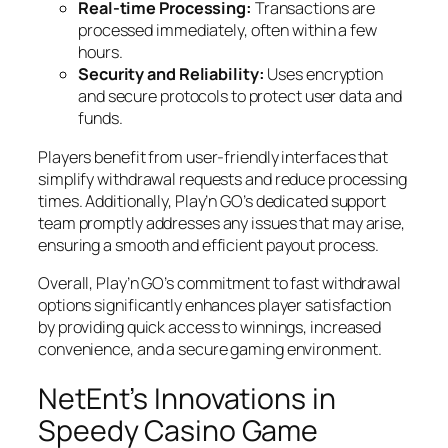
Real-time Processing:
Transactions are
processed immediately, often within a few
hours.
Security and Reliability:
Uses encryption
and secure protocols to protect user data and
funds.
Players benefit from user-friendly interfaces that
simplify withdrawal requests and reduce processing
times. Additionally, Play’n GO’s dedicated support
team promptly addresses any issues that may arise,
ensuring a smooth and efficient payout process.
Overall, Play’n GO’s commitment to fast withdrawal
options significantly enhances player satisfaction
by providing quick access to winnings, increased
convenience, and a secure gaming environment.
NetEnt’s Innovations in
Speedy Casino Game