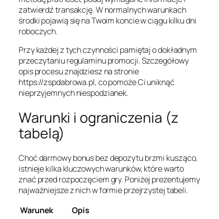
zatwierdź transakcję. W normalnych warunkach
środki pojawią się na Twoim koncie w ciągu kilku dni
roboczych.
Przy każdej z tych czynności pamiętaj o dokładnym
przeczytaniu regulaminu promocji. Szczegółowy
opis procesu znajdziesz na stronie
https://zspdabrowa.pl, co pomoże Ci uniknąć
nieprzyjemnych niespodzianek.
Warunki i ograniczenia (z
tabelą)
Choć darmowy bonus bez depozytu brzmi kusząco,
istnieje kilka kluczowych warunków, które warto
znać przed rozpoczęciem gry. Poniżej prezentujemy
najważniejsze z nich w formie przejrzystej tabeli.
Warunek
Opis