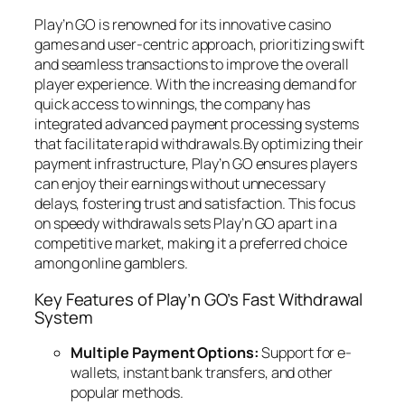
Play’n GO is renowned for its innovative casino
games and user-centric approach, prioritizing swift
and seamless transactions to improve the overall
player experience. With the increasing demand for
quick access to winnings, the company has
integrated advanced payment processing systems
that facilitate rapid withdrawals.By optimizing their
payment infrastructure, Play’n GO ensures players
can enjoy their earnings without unnecessary
delays, fostering trust and satisfaction. This focus
on speedy withdrawals sets Play’n GO apart in a
competitive market, making it a preferred choice
among online gamblers.
Key Features of Play’n GO’s Fast Withdrawal
System
Multiple Payment Options:
Support for e-
wallets, instant bank transfers, and other
popular methods.