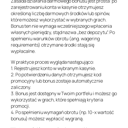
Zasada działania darmowego bonusu jest prosta: po
zarejestrowaniu konta w kasynie otrzymujesz
określoną liczbę darmowych środków lub spinów,
które możesz wykorzystać w wybranych grach.
Bonus ten nie wymaga wcześniejszego wpłacenia
własnych pieniędzy, stąd nazwa „bez depozytu”. Po
spełnieniu warunków obrotu (ang. wagering
requirements) otrzymane środki stają się
wypłacalne.
W praktyce proces wygląda następująco:
1. Rejestrujesz konto w wybranym kasynie.
2. Po potwierdzeniu danych otrzymujesz kod
promocyjny lub bonus zostaje automatycznie
zaliczony.
3. Bonus jest dostępny w Twoim portfelu i możesz go
wykorzystać w grach, które spełniają kryteria
promocji.
4. Po spełnieniu wymagań obrotu (np. 10‑x wartość
bonusu) możesz wypłacić wygraną.