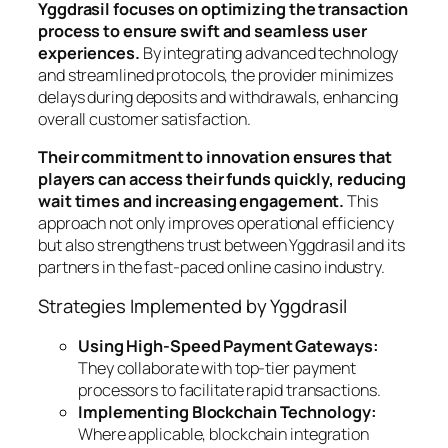
Yggdrasil focuses on optimizing the transaction
process to ensure swift and seamless user
experiences.
By integrating advanced technology
and streamlined protocols, the provider minimizes
delays during deposits and withdrawals, enhancing
overall customer satisfaction.
Their commitment to innovation ensures that
players can access their funds quickly, reducing
wait times and increasing engagement.
This
approach not only improves operational efficiency
but also strengthens trust between Yggdrasil and its
partners in the fast-paced online casino industry.
Strategies Implemented by Yggdrasil
Using High-Speed Payment Gateways:
They collaborate with top-tier payment
processors to facilitate rapid transactions.
Implementing Blockchain Technology:
Where applicable, blockchain integration