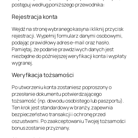
postępuj według poniższego przewodnika:
Rejestracja konta
Wejdź na stronę wybranego kasyna i kliknij przycisk
rejestracji. Wypełnij formularz danymi osobowymi,
podając prawidłowy adres e‑mail oraz hasło.
Pamiętaj, że podanie prawdziwych danych jest
niezbędne do późniejszej weryfikacji konta i wypłaty
wygranej.
Weryfikacja tożsamości
Po utworzeniu konta zostaniesz poproszony o
przesłanie dokumentu potwierdzającego
tożsamość (np. dowodu osobistego lub paszportu).
Ten krok jest standardowy w branży, zapewnia
bezpieczeństwo transakcji i ochronę przed
oszustwami. Po zaakceptowaniu Twojej tożsamości
bonus zostanie przyznany.