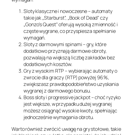
Sloty klasyczne i nowoczesne – automaty
takie jak „Starburst”, „Book of Dead” czy
„Gonzo’s Quest” oferują wysoką zmienność i
częste wygrane, co przyspiesza spełnianie
wymagań.
Sloty z darmowymi spinami – gry, które
dodatkowo przyznają darmowe obroty,
pozwalają na większą liczbę zakładów bez
dodatkowych kosztów.
Gry z wysokim RTP – wybierając automaty o
zwrocie dla graczy (RTP) powyżej 96 %,
zwiększasz prawdopodobieństwo uzyskania
wygranej z darmowego bonusu.
Boss sloty i progressive jackpot – choć ryzyko
jest większe, w przypadku dużej wygranej
możesz osiągnąć wysokie kwoty, spełniając
jednocześnie wymagania obrotu.
Warto również zwrócić uwagę na gry stołowe, takie