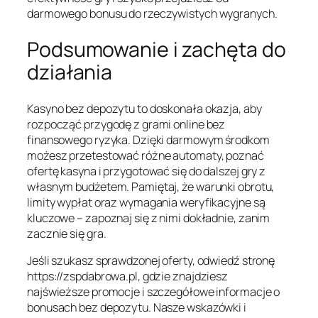
darmowego bonusu do rzeczywistych wygranych.
Podsumowanie i zachęta do
działania
Kasyno bez depozytu to doskonała okazja, aby
rozpocząć przygodę z grami online bez
finansowego ryzyka. Dzięki darmowym środkom
możesz przetestować różne automaty, poznać
ofertę kasyna i przygotować się do dalszej gry z
własnym budżetem. Pamiętaj, że warunki obrotu,
limity wypłat oraz wymagania weryfikacyjne są
kluczowe – zapoznaj się z nimi dokładnie, zanim
zacznie się gra.
Jeśli szukasz sprawdzonej oferty, odwiedź stronę
https://zspdabrowa.pl, gdzie znajdziesz
najświeższe promocje i szczegółowe informacje o
bonusach bez depozytu. Nasze wskazówki i