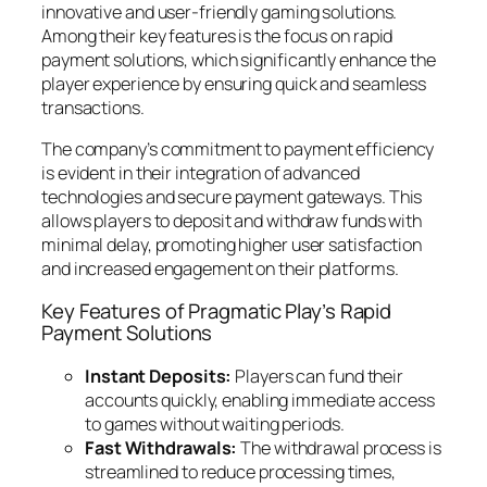
innovative and user-friendly gaming solutions.
Among their key features is the focus on rapid
payment solutions, which significantly enhance the
player experience by ensuring quick and seamless
transactions.
The company’s commitment to payment efficiency
is evident in their integration of advanced
technologies and secure payment gateways. This
allows players to deposit and withdraw funds with
minimal delay, promoting higher user satisfaction
and increased engagement on their platforms.
Key Features of Pragmatic Play’s Rapid
Payment Solutions
Instant Deposits:
Players can fund their
accounts quickly, enabling immediate access
to games without waiting periods.
Fast Withdrawals:
The withdrawal process is
streamlined to reduce processing times,