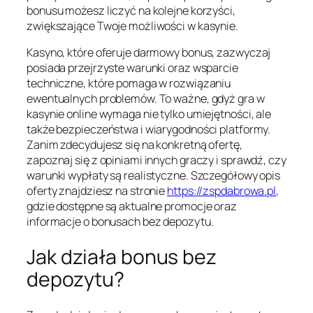
bonusu możesz liczyć na kolejne korzyści,
zwiększające Twoje możliwości w kasynie.
Kasyno, które oferuje darmowy bonus, zazwyczaj
posiada przejrzyste warunki oraz wsparcie
techniczne, które pomaga w rozwiązaniu
ewentualnych problemów. To ważne, gdyż gra w
kasynie online wymaga nie tylko umiejętności, ale
także bezpieczeństwa i wiarygodności platformy.
Zanim zdecydujesz się na konkretną ofertę,
zapoznaj się z opiniami innych graczy i sprawdź, czy
warunki wypłaty są realistyczne. Szczegółowy opis
oferty znajdziesz na stronie
https://zspdabrowa.pl
,
gdzie dostępne są aktualne promocje oraz
informacje o bonusach bez depozytu.
Jak działa bonus bez
depozytu?