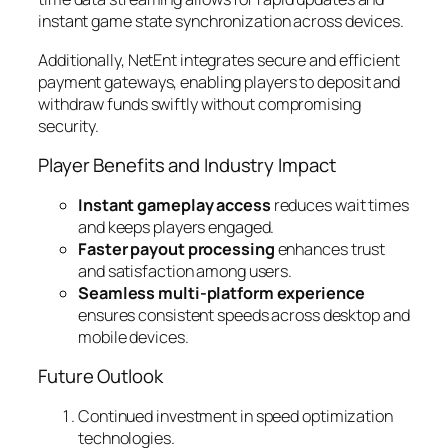
instant game state synchronization across devices.
Additionally, NetEnt integrates secure and efficient
payment gateways, enabling players to deposit and
withdraw funds swiftly without compromising
security.
Player Benefits and Industry Impact
Instant gameplay access
reduces wait times
and keeps players engaged.
Faster payout processing
enhances trust
and satisfaction among users.
Seamless multi-platform experience
ensures consistent speeds across desktop and
mobile devices.
Future Outlook
Continued investment in
speed optimization
technologies
.