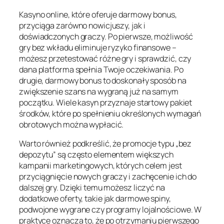
Kasyno online, które oferuje darmowy bonus,
przyciąga zarówno nowicjuszy, jak i
doświadczonych graczy. Po pierwsze, możliwość
gry bez wkładu eliminuje ryzyko finansowe –
możesz przetestować różne gry i sprawdzić, czy
dana platforma spełnia Twoje oczekiwania. Po
drugie, darmowy bonus to doskonały sposób na
zwiększenie szans na wygraną już na samym
początku. Wiele kasyn przyznaje startowy pakiet
środków, które po spełnieniu określonych wymagań
obrotowych można wypłacić.
Warto również podkreślić, że promocje typu „bez
depozytu” są często elementem większych
kampanii marketingowych, których celem jest
przyciągnięcie nowych graczy i zachęcenie ich do
dalszej gry. Dzięki temu możesz liczyć na
dodatkowe oferty, takie jak darmowe spiny,
podwojone wygrane czy programy lojalnościowe. W
praktyce oznacza to, że po otrzymaniu pierwszego