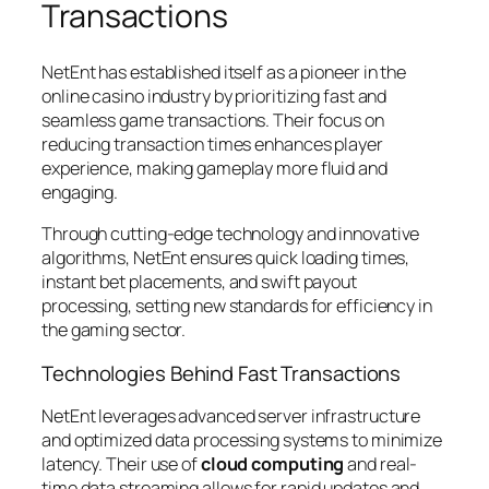
Transactions
NetEnt has established itself as a pioneer in the
online casino industry by prioritizing fast and
seamless game transactions. Their focus on
reducing transaction times enhances player
experience, making gameplay more fluid and
engaging.
Through cutting-edge technology and innovative
algorithms, NetEnt ensures quick loading times,
instant bet placements, and swift payout
processing, setting new standards for efficiency in
the gaming sector.
Technologies Behind Fast Transactions
NetEnt leverages advanced server infrastructure
and optimized data processing systems to minimize
latency. Their use of
cloud computing
and
real-
time data streaming
allows for rapid updates and