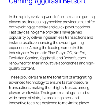
Gaming Yggdrasil Betsoft
In the rapidly evolving world of online casino gaming,
players are increasingly seeking providers that offer
both exciting gameplay and quick payout options.
Fast pay casino game providers have gained
popularity by delivering seamless transactions and
instant results, enhancing the overall gaming
experience. Among the leading names in this
industry are Pragmatic Play, Play’n GO, NetEnt,
Evolution Gaming, Yggdrasil, and Betsoft, each
renowned for their innovative approaches and high-
quality content.
These providers are at the forefront of integrating
advanced technology to ensure fast and secure
transactions, making them highly trusted among
players worldwide. Their game catalogs include a
wide range of slots, live dealer games, and
innovative features designed to maximize player