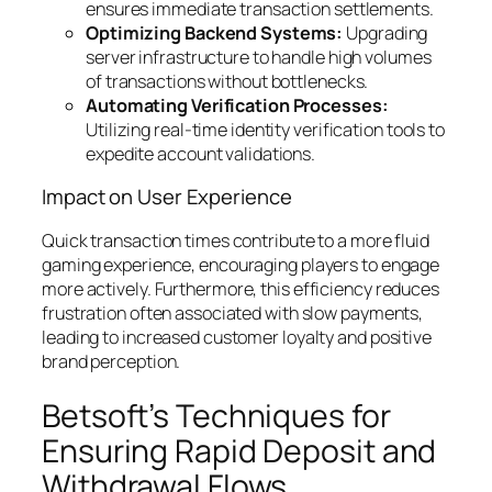
ensures immediate transaction settlements.
Optimizing Backend Systems:
Upgrading
server infrastructure to handle high volumes
of transactions without bottlenecks.
Automating Verification Processes:
Utilizing real-time identity verification tools to
expedite account validations.
Impact on User Experience
Quick transaction times contribute to a more fluid
gaming experience, encouraging players to engage
more actively.
Furthermore, this efficiency reduces
frustration often associated with slow payments,
leading to increased customer loyalty and positive
brand perception.
Betsoft’s Techniques for
Ensuring Rapid Deposit and
Withdrawal Flows