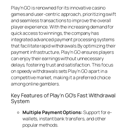
Play’n GO is renowned for its innovative casino
games and user-centric approach, prioritizing swift
and seamless transactions to improve the overall
player experience. With the increasing demand for
quick access to winnings, the company has
integrated advanced payment processing systems
that facilitate rapid withdrawals.By optimizing their
payment infrastructure, Play’n GO ensures players
can enjoy their earnings without unnecessary
delays, fostering trust and satisfaction. This focus
on speedy withdrawals sets Play’n GO apart in a
competitive market, making it a preferred choice
among online gamblers.
Key Features of Play’n GO’s Fast Withdrawal
System
Multiple Payment Options:
Support for e-
wallets, instant bank transfers, and other
popular methods.