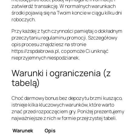
zatwierdź transakcję. W normalnych warunkach
środki pojawią się na Twoim koncie w ciągu kilku dni
roboczych.
Przy każdej z tych czynności pamiętaj o dokładnym
przeczytaniu regulaminu promocji. Szczegółowy
opis procesu znajdziesz na stronie
https://zspdabrowa.pl, co pomoże Ci uniknąć
nieprzyjemnych niespodzianek.
Warunki i ograniczenia (z
tabelą)
Choć darmowy bonus bez depozytu brzmi kusząco,
istnieje kilka kluczowych warunków, które warto
znać przed rozpoczęciem gry. Poniżej prezentujemy
najważniejsze z nich w formie przejrzystej tabeli.
Warunek
Opis