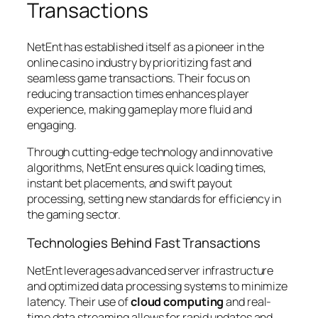
Transactions
NetEnt has established itself as a pioneer in the
online casino industry by prioritizing fast and
seamless game transactions. Their focus on
reducing transaction times enhances player
experience, making gameplay more fluid and
engaging.
Through cutting-edge technology and innovative
algorithms, NetEnt ensures quick loading times,
instant bet placements, and swift payout
processing, setting new standards for efficiency in
the gaming sector.
Technologies Behind Fast Transactions
NetEnt leverages advanced server infrastructure
and optimized data processing systems to minimize
latency. Their use of
cloud computing
and
real-
time data streaming
allows for rapid updates and