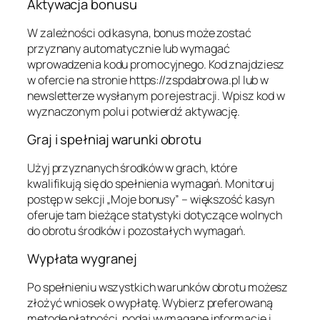
Aktywacja bonusu
W zależności od kasyna, bonus może zostać
przyznany automatycznie lub wymagać
wprowadzenia kodu promocyjnego. Kod znajdziesz
w ofercie na stronie https://zspdabrowa.pl lub w
newsletterze wysłanym po rejestracji. Wpisz kod w
wyznaczonym polu i potwierdź aktywację.
Graj i spełniaj warunki obrotu
Użyj przyznanych środków w grach, które
kwalifikują się do spełnienia wymagań. Monitoruj
postęp w sekcji „Moje bonusy” – większość kasyn
oferuje tam bieżące statystyki dotyczące wolnych
do obrotu środków i pozostałych wymagań.
Wypłata wygranej
Po spełnieniu wszystkich warunków obrotu możesz
złożyć wniosek o wypłatę. Wybierz preferowaną
metodę płatności, podaj wymagane informacje i