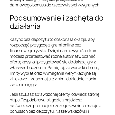
darmowego bonusu do rzeczywistych wygranych.
Podsumowanie i zachęta do
działania
Kasyno bez depozytu to doskonała okazja, aby
rozpocząć przygodę z grami online bez
finansowego ryzyka. Dzięki darmowym środkom
możesz przetestować różne automaty, poznać
ofertę kasyna i przygotować się do dalszej gry z
własnym budżetem. Pamiętaj, że warunki obrotu,
limity wypłat oraz wymagania weryfikacyjne są
kluczowe – zapoznaj się z nimi dokładnie, zanim
zacznie się gra.
Jeśli szukasz sprawdzonej oferty, odwiedź stronę
https://zspdabrowa.pl, gdzie znajdziesz
najświeższe promocje i szczegółowe informacje o
bonusach bez depozytu. Nasze wskazówki i