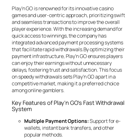
Play’n GO is renowned for its innovative casino
games and user-centric approach, prioritizing swift
and seamless transactions to improve the overall
player experience. With the increasing demand for
quick access to winnings, the company has
integrated advanced payment processing systems
that facilitate rapid withdrawals.By optimizing their
payment infrastructure, Play’n GO ensures players
can enjoy their earnings without unnecessary
delays, fostering trust and satisfaction. This focus
on speedy withdrawals sets Play’n GO apart in a
competitive market, making it a preferred choice
among online gamblers.
Key Features of Play’n GO’s Fast Withdrawal
System
Multiple Payment Options:
Support for e-
wallets, instant bank transfers, and other
popular methods.