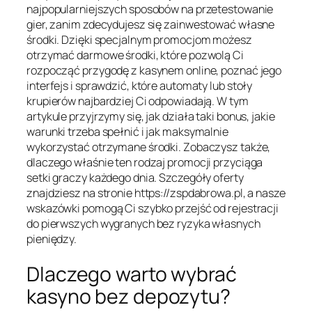
najpopularniejszych sposobów na przetestowanie
gier, zanim zdecydujesz się zainwestować własne
środki. Dzięki specjalnym promocjom możesz
otrzymać darmowe środki, które pozwolą Ci
rozpocząć przygodę z kasynem online, poznać jego
interfejs i sprawdzić, które automaty lub stoły
krupierów najbardziej Ci odpowiadają. W tym
artykule przyjrzymy się, jak działa taki bonus, jakie
warunki trzeba spełnić i jak maksymalnie
wykorzystać otrzymane środki. Zobaczysz także,
dlaczego właśnie ten rodzaj promocji przyciąga
setki graczy każdego dnia. Szczegóły oferty
znajdziesz na stronie https://zspdabrowa.pl, a nasze
wskazówki pomogą Ci szybko przejść od rejestracji
do pierwszych wygranych bez ryzyka własnych
pieniędzy.
Dlaczego warto wybrać
kasyno bez depozytu?