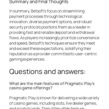
Summary and Final Thoughts
In summary, Betsoft’s focus on streamlining
payment processes through technological
innovation, diverse payment options, and robust
security protocols positions them as a leader in
providing fast and reliable deposit and withdrawal
flows. As players increasingly prioritize convenience
and speed, Betsoft’s techniques ensure they meet
and exceed these expectations, solidifying their
reputation as a provider committed to user-centric
gaming experiences.
Questions and answers:
What are the main features of Pragmatic Play’s
casino game offerings?
Pragmatic Play is known for delivering a wide variety
of casino games, including slots, live dealer games,
and scratchcards. Their titles often feature