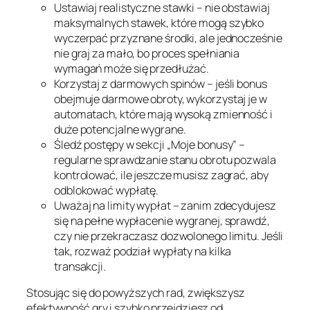
Ustawiaj realistyczne stawki – nie obstawiaj
maksymalnych stawek, które mogą szybko
wyczerpać przyznane środki, ale jednocześnie
nie graj za mało, bo proces spełniania
wymagań może się przedłużać.
Korzystaj z darmowych spinów – jeśli bonus
obejmuje darmowe obroty, wykorzystaj je w
automatach, które mają wysoką zmienność i
duże potencjalne wygrane.
Śledź postępy w sekcji „Moje bonusy” –
regularne sprawdzanie stanu obrotu pozwala
kontrolować, ile jeszcze musisz zagrać, aby
odblokować wypłatę.
Uważaj na limity wypłat – zanim zdecydujesz
się na pełne wypłacenie wygranej, sprawdź,
czy nie przekraczasz dozwolonego limitu. Jeśli
tak, rozważ podział wypłaty na kilka
transakcji.
Stosując się do powyższych rad, zwiększysz
efektywność gry i szybko przejdziesz od