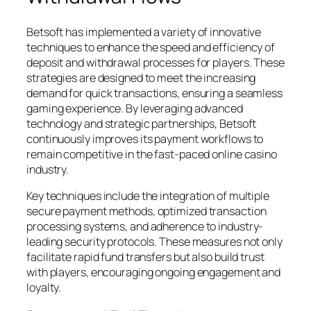
Betsoft has implemented a variety of innovative
techniques to enhance the speed and efficiency of
deposit and withdrawal processes for players. These
strategies are designed to meet the increasing
demand for quick transactions, ensuring a seamless
gaming experience. By leveraging advanced
technology and strategic partnerships, Betsoft
continuously improves its payment workflows to
remain competitive in the fast-paced online casino
industry.
Key techniques include the integration of multiple
secure payment methods, optimized transaction
processing systems, and adherence to industry-
leading security protocols. These measures not only
facilitate rapid fund transfers but also build trust
with players, encouraging ongoing engagement and
loyalty.