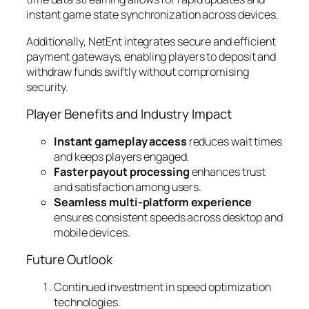
instant game state synchronization across devices.
Additionally, NetEnt integrates secure and efficient
payment gateways, enabling players to deposit and
withdraw funds swiftly without compromising
security.
Player Benefits and Industry Impact
Instant gameplay access
reduces wait times
and keeps players engaged.
Faster payout processing
enhances trust
and satisfaction among users.
Seamless multi-platform experience
ensures consistent speeds across desktop and
mobile devices.
Future Outlook
Continued investment in
speed optimization
technologies
.