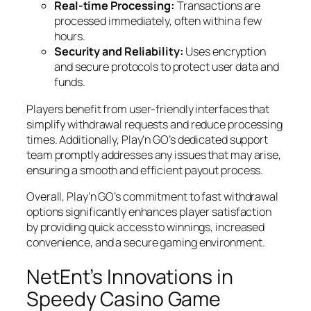
Real-time Processing:
Transactions are
processed immediately, often within a few
hours.
Security and Reliability:
Uses encryption
and secure protocols to protect user data and
funds.
Players benefit from user-friendly interfaces that
simplify withdrawal requests and reduce processing
times. Additionally, Play’n GO’s dedicated support
team promptly addresses any issues that may arise,
ensuring a smooth and efficient payout process.
Overall, Play’n GO’s commitment to fast withdrawal
options significantly enhances player satisfaction
by providing quick access to winnings, increased
convenience, and a secure gaming environment.
NetEnt’s Innovations in
Speedy Casino Game