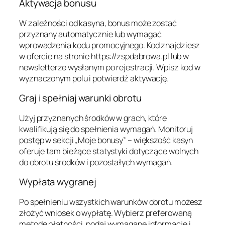
Aktywacja bonusu
W zależności od kasyna, bonus może zostać
przyznany automatycznie lub wymagać
wprowadzenia kodu promocyjnego. Kod znajdziesz
w ofercie na stronie https://zspdabrowa.pl lub w
newsletterze wysłanym po rejestracji. Wpisz kod w
wyznaczonym polu i potwierdź aktywację.
Graj i spełniaj warunki obrotu
Użyj przyznanych środków w grach, które
kwalifikują się do spełnienia wymagań. Monitoruj
postęp w sekcji „Moje bonusy” – większość kasyn
oferuje tam bieżące statystyki dotyczące wolnych
do obrotu środków i pozostałych wymagań.
Wypłata wygranej
Po spełnieniu wszystkich warunków obrotu możesz
złożyć wniosek o wypłatę. Wybierz preferowaną
metodę płatności, podaj wymagane informacje i