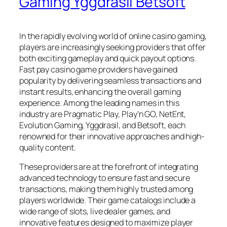
Gaming Yggdrasil Betsoft
In the rapidly evolving world of online casino gaming,
players are increasingly seeking providers that offer
both exciting gameplay and quick payout options.
Fast pay casino game providers have gained
popularity by delivering seamless transactions and
instant results, enhancing the overall gaming
experience. Among the leading names in this
industry are Pragmatic Play, Play’n GO, NetEnt,
Evolution Gaming, Yggdrasil, and Betsoft, each
renowned for their innovative approaches and high-
quality content.
These providers are at the forefront of integrating
advanced technology to ensure fast and secure
transactions, making them highly trusted among
players worldwide. Their game catalogs include a
wide range of slots, live dealer games, and
innovative features designed to maximize player