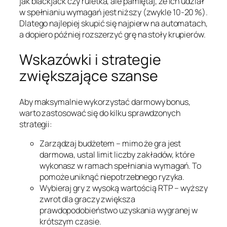
jak blackjack czy ruletka, ale pamiętaj, że ich udział
w spełnianiu wymagań jest niższy (zwykle 10‑20 %).
Dlatego najlepiej skupić się najpierw na automatach,
a dopiero później rozszerzyć grę na stoły krupierów.
Wskazówki i strategie
zwiększające szanse
Aby maksymalnie wykorzystać darmowy bonus,
warto zastosować się do kilku sprawdzonych
strategii:
Zarządzaj budżetem – mimo że gra jest
darmowa, ustal limit liczby zakładów, które
wykonasz w ramach spełniania wymagań. To
pomoże uniknąć niepotrzebnego ryzyka.
Wybieraj gry z wysoką wartością RTP – wyższy
zwrot dla graczy zwiększa
prawdopodobieństwo uzyskania wygranej w
krótszym czasie.