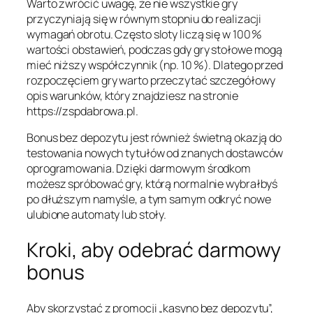
Warto zwrócić uwagę, że nie wszystkie gry
przyczyniają się w równym stopniu do realizacji
wymagań obrotu. Często sloty liczą się w 100 %
wartości obstawień, podczas gdy gry stołowe mogą
mieć niższy współczynnik (np. 10 %). Dlatego przed
rozpoczęciem gry warto przeczytać szczegółowy
opis warunków, który znajdziesz na stronie
https://zspdabrowa.pl.
Bonus bez depozytu jest również świetną okazją do
testowania nowych tytułów od znanych dostawców
oprogramowania. Dzięki darmowym środkom
możesz spróbować gry, którą normalnie wybrałbyś
po dłuższym namyśle, a tym samym odkryć nowe
ulubione automaty lub stoły.
Kroki, aby odebrać darmowy
bonus
Aby skorzystać z promocji „kasyno bez depozytu”,