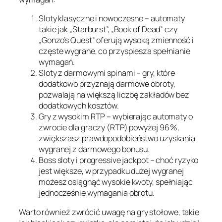
Sloty klasyczne i nowoczesne – automaty
takie jak „Starburst”, „Book of Dead” czy
„Gonzo’s Quest” oferują wysoką zmienność i
częste wygrane, co przyspiesza spełnianie
wymagań.
Sloty z darmowymi spinami – gry, które
dodatkowo przyznają darmowe obroty,
pozwalają na większą liczbę zakładów bez
dodatkowych kosztów.
Gry z wysokim RTP – wybierając automaty o
zwrocie dla graczy (RTP) powyżej 96 %,
zwiększasz prawdopodobieństwo uzyskania
wygranej z darmowego bonusu.
Boss sloty i progressive jackpot – choć ryzyko
jest większe, w przypadku dużej wygranej
możesz osiągnąć wysokie kwoty, spełniając
jednocześnie wymagania obrotu.
Warto również zwrócić uwagę na gry stołowe, takie