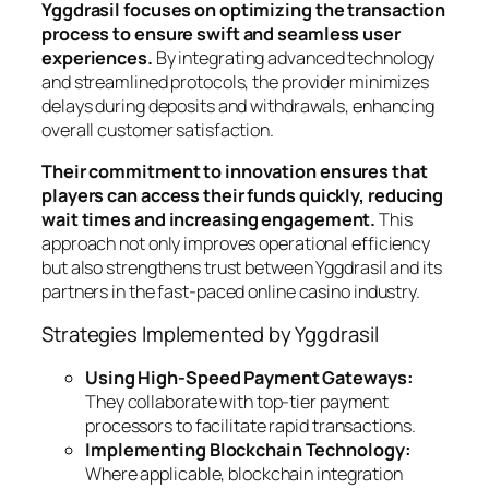
Yggdrasil focuses on optimizing the transaction
process to ensure swift and seamless user
experiences.
By integrating advanced technology
and streamlined protocols, the provider minimizes
delays during deposits and withdrawals, enhancing
overall customer satisfaction.
Their commitment to innovation ensures that
players can access their funds quickly, reducing
wait times and increasing engagement.
This
approach not only improves operational efficiency
but also strengthens trust between Yggdrasil and its
partners in the fast-paced online casino industry.
Strategies Implemented by Yggdrasil
Using High-Speed Payment Gateways:
They collaborate with top-tier payment
processors to facilitate rapid transactions.
Implementing Blockchain Technology:
Where applicable, blockchain integration