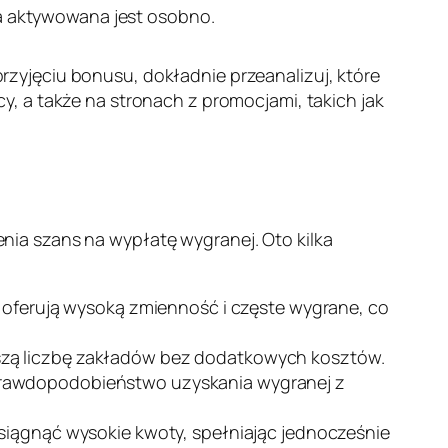
ja aktywowana jest osobno.
zyjęciu bonusu, dokładnie przeanalizuj, które
, a także na stronach z promocjami, takich jak
ia szans na wypłatę wygranej. Oto kilka
” oferują wysoką zmienność i częste wygrane, co
kszą liczbę zakładów bez dodatkowych kosztów.
 prawdopodobieństwo uzyskania wygranej z
osiągnąć wysokie kwoty, spełniając jednocześnie