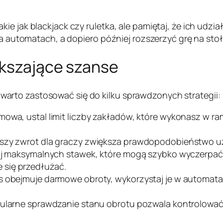
ie jak blackjack czy ruletka, ale pamiętaj, że ich udzi
 na automatach, a dopiero później rozszerzyć grę na stoł
ększające szanse
arto zastosować się do kilku sprawdzonych strategii:
rmowa, ustal limit liczby zakładów, które wykonasz w
ższy zwrot dla graczy zwiększa prawdopodobieństwo uz
iaj maksymalnych stawek, które mogą szybko wyczerpać p
 się przedłużać.
us obejmuje darmowe obroty, wykorzystaj je w automata
gularne sprawdzanie stanu obrotu pozwala kontrolować,