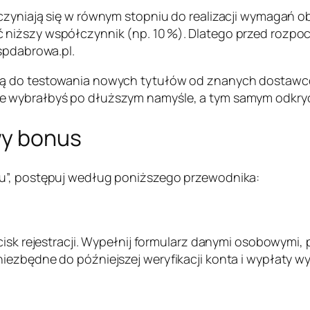
zyniają się w równym stopniu do realizacji wymagań obr
 niższy współczynnik (np. 10 %). Dlatego przed rozpo
zspdabrowa.pl.
zją do testowania nowych tytułów od znanych dostaw
e wybrałbyś po dłuższym namyśle, a tym samym odkryć
wy bonus
tu”, postępuj według poniższego przewodnika:
cisk rejestracji. Wypełnij formularz danymi osobowymi,
iezbędne do późniejszej weryfikacji konta i wypłaty wy