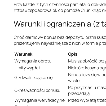
Przy każdej z tych czynności pamiętaj o dokła
https://zspdabrowa.pl, co pomoże Ci uniknąć n
Warunki i ograniczenia (z t
Choć darmowy bonus bez depozytu brzmi kusząco
prezentujemy najważniejsze z nich w formie przej
Warunek
Opis
Wymagania obrotu
Musisz obrócić prz
Limity wypłat
Niektóre kasyna og
Bonus liczy się w p
Gry kwalifikujące się
wcale.
Po przyznaniu masz
Okres ważności bonusu
przepadają.
Wymagania weryfikacyjne
Przed wypłatą trze