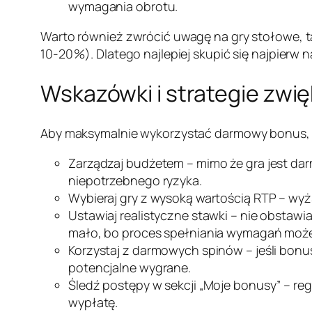
wymagania obrotu.
Warto również zwrócić uwagę na gry stołowe, tak
10‑20 %). Dlatego najlepiej skupić się najpierw
Wskazówki i strategie zwi
Aby maksymalnie wykorzystać darmowy bonus, w
Zarządzaj budżetem – mimo że gra jest da
niepotrzebnego ryzyka.
Wybieraj gry z wysoką wartością RTP – wy
Ustawiaj realistyczne stawki – nie obstaw
mało, bo proces spełniania wymagań może
Korzystaj z darmowych spinów – jeśli bon
potencjalne wygrane.
Śledź postępy w sekcji „Moje bonusy” – re
wypłatę.