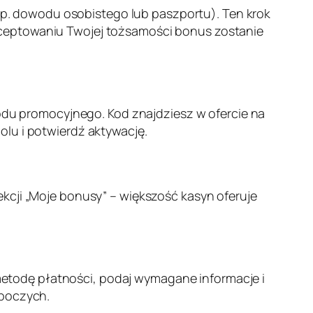
. dowodu osobistego lub paszportu). Ten krok
kceptowaniu Twojej tożsamości bonus zostanie
u promocyjnego. Kod znajdziesz w ofercie na
olu i potwierdź aktywację.
kcji „Moje bonusy” – większość kasyn oferuje
etodę płatności, podaj wymagane informacje i
oboczych.