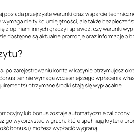
j posiada przejrzyste warunki oraz wsparcie technicz
 wymaga nie tylko umiejętności, ale także bezpieczeńs
ię z opiniami innych graczy i sprawdź, czy warunki wyp
dzie dostępne są aktualne promocje oraz informacje o
zytu?
: po zarejestrowaniu konta w kasynie otrzymujesz ok
Bonus ten nie wymaga wcześniejszego wpłacenia własn
uirements) otrzymane środki stają się wypłacalne.
omocyjny lub bonus zostaje automatycznie zaliczony.
z go wykorzystać w grach, które spełniają kryteria pro
rtość bonusu) możesz wypłacić wygraną.