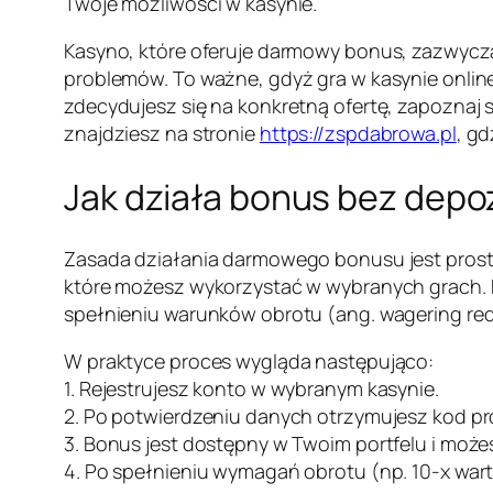
Twoje możliwości w kasynie.
Kasyno, które oferuje darmowy bonus, zazwycza
problemów. To ważne, gdyż gra w kasynie online
zdecydujesz się na konkretną ofertę, zapoznaj s
znajdziesz na stronie
https://zspdabrowa.pl
, g
Jak działa bonus bez depo
Zasada działania darmowego bonusu jest prosta
które możesz wykorzystać w wybranych grach. 
spełnieniu warunków obrotu (ang. wagering req
W praktyce proces wygląda następująco:
1. Rejestrujesz konto w wybranym kasynie.
2. Po potwierdzeniu danych otrzymujesz kod pr
3. Bonus jest dostępny w Twoim portfelu i możes
4. Po spełnieniu wymagań obrotu (np. 10‑x wa