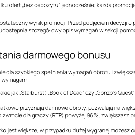
ilku ofert „bez depozytu” jednocześnie; każda promoc
ateczny wynik promocji. Przed podjęciem decyzji o pr
n udostępnia szczegółowy opis wymagań w sekcji pomocy
stania darmowego bonusu
 dla szybkiego spełnienia wymagań obrotu i zwiększen
ec wymagań:
kie jak „Starburst”, „Book of Dead” czy „Gonzo’s Quest
odatkowo przyznają darmowe obroty, pozwalają na wię
o zwrocie dla graczy (RTP) powyżej 96 %, zwiększasz
yzyko jest większe, w przypadku dużej wygranej możesz 