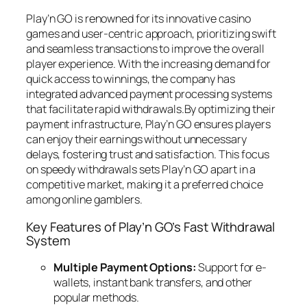
Play’n GO is renowned for its innovative casino
games and user-centric approach, prioritizing swift
and seamless transactions to improve the overall
player experience. With the increasing demand for
quick access to winnings, the company has
integrated advanced payment processing systems
that facilitate rapid withdrawals.By optimizing their
payment infrastructure, Play’n GO ensures players
can enjoy their earnings without unnecessary
delays, fostering trust and satisfaction. This focus
on speedy withdrawals sets Play’n GO apart in a
competitive market, making it a preferred choice
among online gamblers.
Key Features of Play’n GO’s Fast Withdrawal
System
Multiple Payment Options:
Support for e-
wallets, instant bank transfers, and other
popular methods.