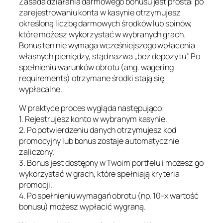
Zasada działania darmowego bonusu jest prosta: po
zarejestrowaniu konta w kasynie otrzymujesz
określoną liczbę darmowych środków lub spinów,
które możesz wykorzystać w wybranych grach.
Bonus ten nie wymaga wcześniejszego wpłacenia
własnych pieniędzy, stąd nazwa „bez depozytu”. Po
spełnieniu warunków obrotu (ang. wagering
requirements) otrzymane środki stają się
wypłacalne.
W praktyce proces wygląda następująco:
1. Rejestrujesz konto w wybranym kasynie.
2. Po potwierdzeniu danych otrzymujesz kod
promocyjny lub bonus zostaje automatycznie
zaliczony.
3. Bonus jest dostępny w Twoim portfelu i możesz go
wykorzystać w grach, które spełniają kryteria
promocji.
4. Po spełnieniu wymagań obrotu (np. 10‑x wartość
bonusu) możesz wypłacić wygraną.