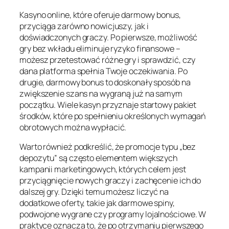
Kasyno online, które oferuje darmowy bonus,
przyciąga zarówno nowicjuszy, jak i
doświadczonych graczy. Po pierwsze, możliwość
gry bez wkładu eliminuje ryzyko finansowe –
możesz przetestować różne gry i sprawdzić, czy
dana platforma spełnia Twoje oczekiwania. Po
drugie, darmowy bonus to doskonały sposób na
zwiększenie szans na wygraną już na samym
początku. Wiele kasyn przyznaje startowy pakiet
środków, które po spełnieniu określonych wymagań
obrotowych można wypłacić.
Warto również podkreślić, że promocje typu „bez
depozytu” są często elementem większych
kampanii marketingowych, których celem jest
przyciągnięcie nowych graczy i zachęcenie ich do
dalszej gry. Dzięki temu możesz liczyć na
dodatkowe oferty, takie jak darmowe spiny,
podwojone wygrane czy programy lojalnościowe. W
praktyce oznacza to, że po otrzymaniu pierwszego