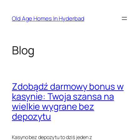
Skip
to
Old Age Homes In Hyderbad
content
Blog
Zdobądź darmowy bonus w
kasynie: Twoja szansa na
wielkie wygrane bez
depozytu
Kasyno bez depozytu to dziś jeden z