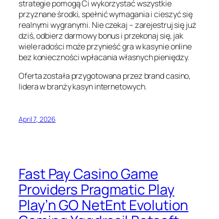
strategie pomogą Ci wykorzystać wszystkie
przyznane środki, spełnić wymagania i cieszyć się
realnymi wygranymi. Nie czekaj – zarejestruj się już
dziś, odbierz darmowy bonus i przekonaj się, jak
wiele radości może przynieść gra w kasynie online
bez konieczności wpłacania własnych pieniędzy.
Oferta została przygotowana przez brand casino,
lidera w branży kasyn internetowych.
April 7, 2026
Fast Pay Casino Game
Providers Pragmatic Play
Play’n GO NetEnt Evolution