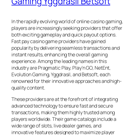
Gaming Yggdrasil Betsoft
In the rapidly evolving world of online casino gaming,
players are increasingly seeking providers that offer
both exciting gameplay and quick payout options.
Fast pay casino game providers have gained
popularity by delivering seamless transactions and
instant results, enhancing the overall gaming
experience. Among the leading names in this
industry are Pragmatic Play, Play’n GO, NetEnt,
Evolution Gaming, Yggdrasil, and Betsoft, each
renowned for their innovative approaches and high-
quality content.
These providers are at the forefront of integrating
advanced technology to ensure fast and secure
transactions, making them highly trusted among
players worldwide. Their game catalogs include a
wide range of slots, live dealer games, and
innovative features designed to maximize player