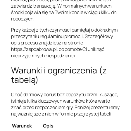
zatwierdź transakcję. W normalnych warunkach
środki pojawią się na Twoim koncie w ciągu kilku dni
roboczych.
Przy każdej z tych czynności pamiętaj o dokładnym
przeczytaniu regulaminu promocji. Szczegółowy
opis procesu znajdziesz na stronie
https://zspdabrowa.pl, co pomoże Ci uniknąć
nieprzyjemnych niespodzianek.
Warunki i ograniczenia (z
tabelą)
Choć darmowy bonus bez depozytu brzmi kusząco,
istnieje kilka kluczowych warunków, które warto
znać przed rozpoczęciem gry. Poniżej prezentujemy
najważniejsze z nich w formie przejrzystej tabeli.
Warunek
Opis