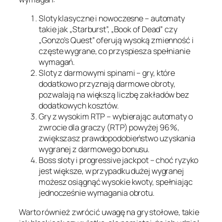
Sloty klasyczne i nowoczesne – automaty
takie jak „Starburst”, „Book of Dead” czy
„Gonzo’s Quest” oferują wysoką zmienność i
częste wygrane, co przyspiesza spełnianie
wymagań.
Sloty z darmowymi spinami – gry, które
dodatkowo przyznają darmowe obroty,
pozwalają na większą liczbę zakładów bez
dodatkowych kosztów.
Gry z wysokim RTP – wybierając automaty o
zwrocie dla graczy (RTP) powyżej 96 %,
zwiększasz prawdopodobieństwo uzyskania
wygranej z darmowego bonusu.
Boss sloty i progressive jackpot – choć ryzyko
jest większe, w przypadku dużej wygranej
możesz osiągnąć wysokie kwoty, spełniając
jednocześnie wymagania obrotu.
Warto również zwrócić uwagę na gry stołowe, takie