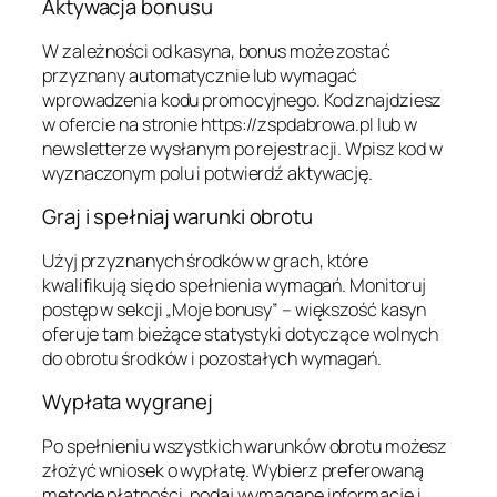
Aktywacja bonusu
W zależności od kasyna, bonus może zostać
przyznany automatycznie lub wymagać
wprowadzenia kodu promocyjnego. Kod znajdziesz
w ofercie na stronie https://zspdabrowa.pl lub w
newsletterze wysłanym po rejestracji. Wpisz kod w
wyznaczonym polu i potwierdź aktywację.
Graj i spełniaj warunki obrotu
Użyj przyznanych środków w grach, które
kwalifikują się do spełnienia wymagań. Monitoruj
postęp w sekcji „Moje bonusy” – większość kasyn
oferuje tam bieżące statystyki dotyczące wolnych
do obrotu środków i pozostałych wymagań.
Wypłata wygranej
Po spełnieniu wszystkich warunków obrotu możesz
złożyć wniosek o wypłatę. Wybierz preferowaną
metodę płatności, podaj wymagane informacje i