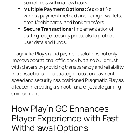
sometimes within a few hours.
Multiple Payment Options:
Support for
various payment methods including e-wallets,
credit/debit cards, and bank transfers.
Secure Transactions:
Implementation of
cutting-edge security protocols to protect
user data and funds.
Pragmatic Play’s rapid payment solutions not only
improve operational efficiency but also build trust
with players by providing transparency and reliability
in transactions. This strategic focus on payment
speed and security has positioned Pragmatic Play as
a leader in creating a smooth and enjoyable gaming
environment.
How Play’n GO Enhances
Player Experience with Fast
Withdrawal Options