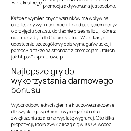
wielokrotnego
promocja aktywowana jest osobno.
Każde z wymienionych warunków ma wpływ na
ostateczny wynik promocji. Przed podjęciem decyzji
o przyjęciu bonusu, dokładnie przeanalizuj, które z
nich mogą być dla Ciebie istotne. Wiele kasyn
udostępnia szczegółowy opis wymagań w sekcji
pomocy, a także na stronach z promocjami, takich
jak https://zspdabrowa.pl.
Najlepsze gry do
wykorzystania darmowego
bonusu
Wybór odpowiednich gier ma kluczowe znaczenie
dla szybkiego spełnienia wymagań obrotu i
zwiększenia szans na wypłatę wygranej. Oto kilka
propozycji, które zwykle liczą się w 100 % wobec
wymagań: