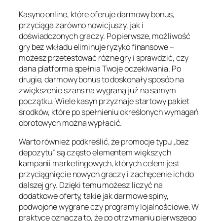
Kasyno online, które oferuje darmowy bonus,
przyciąga zarówno nowicjuszy, jak i
doświadczonych graczy. Po pierwsze, możliwość
gry bez wkładu eliminuje ryzyko finansowe –
możesz przetestować różne gry i sprawdzić, czy
dana platforma spełnia Twoje oczekiwania. Po
drugie, darmowy bonus to doskonały sposób na
zwiększenie szans na wygraną już na samym
początku. Wiele kasyn przyznaje startowy pakiet
środków, które po spełnieniu określonych wymagań
obrotowych można wypłacić.
Warto również podkreślić, że promocje typu „bez
depozytu” są często elementem większych
kampanii marketingowych, których celem jest
przyciągnięcie nowych graczy i zachęcenie ich do
dalszej gry. Dzięki temu możesz liczyć na
dodatkowe oferty, takie jak darmowe spiny,
podwojone wygrane czy programy lojalnościowe. W
praktyce oznacza to, że po otrzymaniu pierwszego