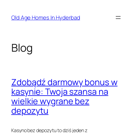
Skip
to
Old Age Homes In Hyderbad
content
Blog
Zdobądź darmowy bonus w
kasynie: Twoja szansa na
wielkie wygrane bez
depozytu
Kasyno bez depozytu to dziś jeden z