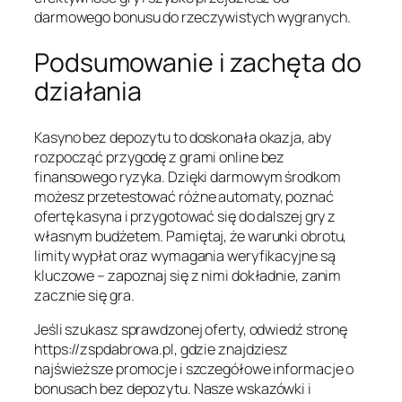
darmowego bonusu do rzeczywistych wygranych.
Podsumowanie i zachęta do
działania
Kasyno bez depozytu to doskonała okazja, aby
rozpocząć przygodę z grami online bez
finansowego ryzyka. Dzięki darmowym środkom
możesz przetestować różne automaty, poznać
ofertę kasyna i przygotować się do dalszej gry z
własnym budżetem. Pamiętaj, że warunki obrotu,
limity wypłat oraz wymagania weryfikacyjne są
kluczowe – zapoznaj się z nimi dokładnie, zanim
zacznie się gra.
Jeśli szukasz sprawdzonej oferty, odwiedź stronę
https://zspdabrowa.pl, gdzie znajdziesz
najświeższe promocje i szczegółowe informacje o
bonusach bez depozytu. Nasze wskazówki i