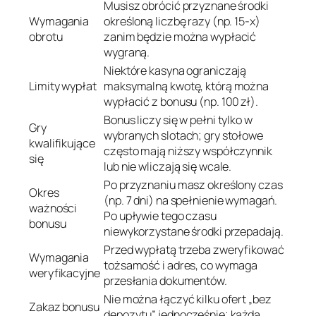
Musisz obrócić przyznane środki
Wymagania
określoną liczbę razy (np. 15‑x)
obrotu
zanim będzie można wypłacić
wygraną.
Niektóre kasyna ograniczają
Limity wypłat
maksymalną kwotę, którą można
wypłacić z bonusu (np. 100 zł).
Bonus liczy się w pełni tylko w
Gry
wybranych slotach; gry stołowe
kwalifikujące
często mają niższy współczynnik
się
lub nie wliczają się wcale.
Po przyznaniu masz określony czas
Okres
(np. 7 dni) na spełnienie wymagań.
ważności
Po upływie tego czasu
bonusu
niewykorzystane środki przepadają.
Przed wypłatą trzeba zweryfikować
Wymagania
tożsamość i adres, co wymaga
weryfikacyjne
przesłania dokumentów.
Nie można łączyć kilku ofert „bez
Zakaz bonusu
depozytu” jednocześnie; każda