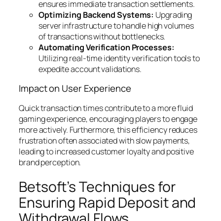
ensures immediate transaction settlements.
Optimizing Backend Systems:
Upgrading
server infrastructure to handle high volumes
of transactions without bottlenecks.
Automating Verification Processes:
Utilizing real-time identity verification tools to
expedite account validations.
Impact on User Experience
Quick transaction times contribute to a more fluid
gaming experience, encouraging players to engage
more actively.
Furthermore, this efficiency reduces
frustration often associated with slow payments,
leading to increased customer loyalty and positive
brand perception.
Betsoft’s Techniques for
Ensuring Rapid Deposit and
Withdrawal Flows