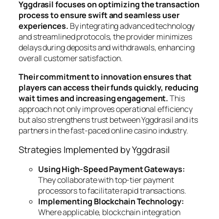
Yggdrasil focuses on optimizing the transaction
process to ensure swift and seamless user
experiences.
By integrating advanced technology
and streamlined protocols, the provider minimizes
delays during deposits and withdrawals, enhancing
overall customer satisfaction.
Their commitment to innovation ensures that
players can access their funds quickly, reducing
wait times and increasing engagement.
This
approach not only improves operational efficiency
but also strengthens trust between Yggdrasil and its
partners in the fast-paced online casino industry.
Strategies Implemented by Yggdrasil
Using High-Speed Payment Gateways:
They collaborate with top-tier payment
processors to facilitate rapid transactions.
Implementing Blockchain Technology:
Where applicable, blockchain integration