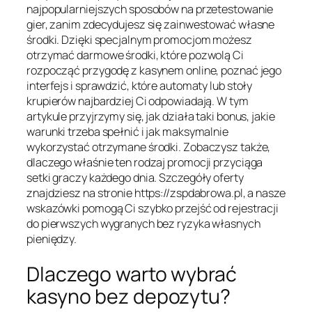
najpopularniejszych sposobów na przetestowanie
gier, zanim zdecydujesz się zainwestować własne
środki. Dzięki specjalnym promocjom możesz
otrzymać darmowe środki, które pozwolą Ci
rozpocząć przygodę z kasynem online, poznać jego
interfejs i sprawdzić, które automaty lub stoły
krupierów najbardziej Ci odpowiadają. W tym
artykule przyjrzymy się, jak działa taki bonus, jakie
warunki trzeba spełnić i jak maksymalnie
wykorzystać otrzymane środki. Zobaczysz także,
dlaczego właśnie ten rodzaj promocji przyciąga
setki graczy każdego dnia. Szczegóły oferty
znajdziesz na stronie https://zspdabrowa.pl, a nasze
wskazówki pomogą Ci szybko przejść od rejestracji
do pierwszych wygranych bez ryzyka własnych
pieniędzy.
Dlaczego warto wybrać
kasyno bez depozytu?