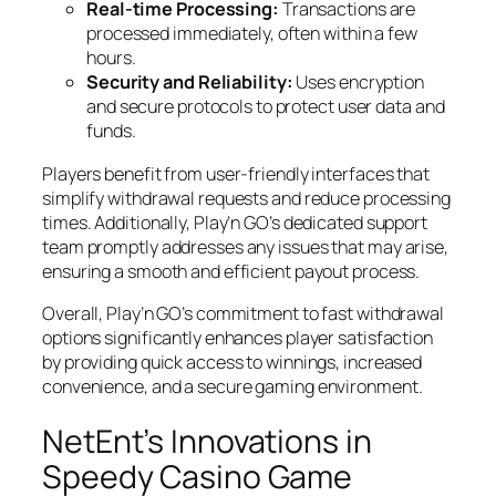
Real-time Processing:
Transactions are
processed immediately, often within a few
hours.
Security and Reliability:
Uses encryption
and secure protocols to protect user data and
funds.
Players benefit from user-friendly interfaces that
simplify withdrawal requests and reduce processing
times. Additionally, Play’n GO’s dedicated support
team promptly addresses any issues that may arise,
ensuring a smooth and efficient payout process.
Overall, Play’n GO’s commitment to fast withdrawal
options significantly enhances player satisfaction
by providing quick access to winnings, increased
convenience, and a secure gaming environment.
NetEnt’s Innovations in
Speedy Casino Game