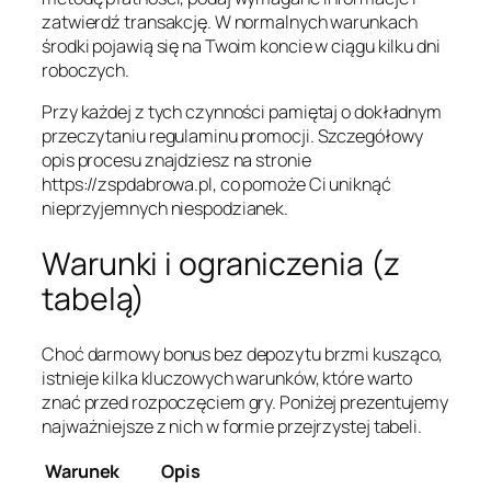
zatwierdź transakcję. W normalnych warunkach
środki pojawią się na Twoim koncie w ciągu kilku dni
roboczych.
Przy każdej z tych czynności pamiętaj o dokładnym
przeczytaniu regulaminu promocji. Szczegółowy
opis procesu znajdziesz na stronie
https://zspdabrowa.pl, co pomoże Ci uniknąć
nieprzyjemnych niespodzianek.
Warunki i ograniczenia (z
tabelą)
Choć darmowy bonus bez depozytu brzmi kusząco,
istnieje kilka kluczowych warunków, które warto
znać przed rozpoczęciem gry. Poniżej prezentujemy
najważniejsze z nich w formie przejrzystej tabeli.
Warunek
Opis