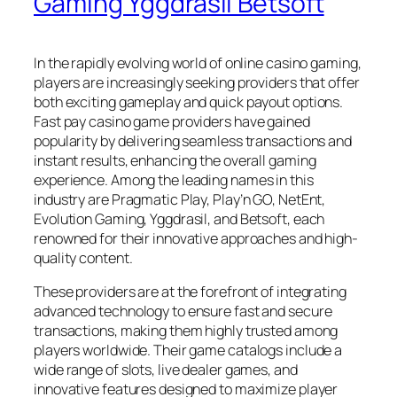
Gaming Yggdrasil Betsoft
In the rapidly evolving world of online casino gaming,
players are increasingly seeking providers that offer
both exciting gameplay and quick payout options.
Fast pay casino game providers have gained
popularity by delivering seamless transactions and
instant results, enhancing the overall gaming
experience. Among the leading names in this
industry are Pragmatic Play, Play’n GO, NetEnt,
Evolution Gaming, Yggdrasil, and Betsoft, each
renowned for their innovative approaches and high-
quality content.
These providers are at the forefront of integrating
advanced technology to ensure fast and secure
transactions, making them highly trusted among
players worldwide. Their game catalogs include a
wide range of slots, live dealer games, and
innovative features designed to maximize player