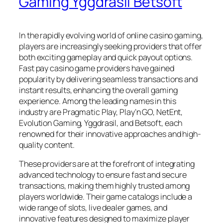
Gaming Yggdrasil Betsoft
In the rapidly evolving world of online casino gaming,
players are increasingly seeking providers that offer
both exciting gameplay and quick payout options.
Fast pay casino game providers have gained
popularity by delivering seamless transactions and
instant results, enhancing the overall gaming
experience. Among the leading names in this
industry are Pragmatic Play, Play’n GO, NetEnt,
Evolution Gaming, Yggdrasil, and Betsoft, each
renowned for their innovative approaches and high-
quality content.
These providers are at the forefront of integrating
advanced technology to ensure fast and secure
transactions, making them highly trusted among
players worldwide. Their game catalogs include a
wide range of slots, live dealer games, and
innovative features designed to maximize player