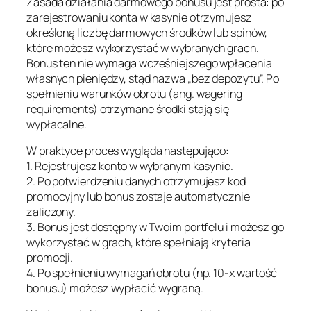
Zasada działania darmowego bonusu jest prosta: po
zarejestrowaniu konta w kasynie otrzymujesz
określoną liczbę darmowych środków lub spinów,
które możesz wykorzystać w wybranych grach.
Bonus ten nie wymaga wcześniejszego wpłacenia
własnych pieniędzy, stąd nazwa „bez depozytu”. Po
spełnieniu warunków obrotu (ang. wagering
requirements) otrzymane środki stają się
wypłacalne.
W praktyce proces wygląda następująco:
1. Rejestrujesz konto w wybranym kasynie.
2. Po potwierdzeniu danych otrzymujesz kod
promocyjny lub bonus zostaje automatycznie
zaliczony.
3. Bonus jest dostępny w Twoim portfelu i możesz go
wykorzystać w grach, które spełniają kryteria
promocji.
4. Po spełnieniu wymagań obrotu (np. 10‑x wartość
bonusu) możesz wypłacić wygraną.