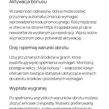
Aktywacja bonusu
W zależności od kasyna, bonus może zostać
przyznany automatycznie lub wymagać
wprowadzenia kodu promocyjnego. Kod znajdziesz
w ofercie na stronie https://zspdabrowa.pl lub w
newsletterze wysłanym po rejestracji. Wpisz kod w
wyznaczonym polu i potwierdź aktywację.
Graj i spełniaj warunki obrotu
Użyj przyznanych środków w grach, które
kwalifikują się do spełnienia wymagań. Monitoruj
postęp w sekcji „Moje bonusy” – większość kasyn
oferuje tam bieżące statystyki dotyczące wolnych
do obrotu środków i pozostałych wymagań.
Wypłata wygranej
Po spełnieniu wszystkich warunków obrotu możesz
złożyć wniosek o wypłatę. Wybierz preferowaną
metodę płatności, podaj wymagane informacje i