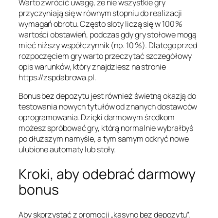
Warto zwrócić uwagę, że nie wszystkie gry
przyczyniają się w równym stopniu do realizacji
wymagań obrotu. Często sloty liczą się w 100 %
wartości obstawień, podczas gdy gry stołowe mogą
mieć niższy współczynnik (np. 10 %). Dlatego przed
rozpoczęciem gry warto przeczytać szczegółowy
opis warunków, który znajdziesz na stronie
https://zspdabrowa.pl.
Bonus bez depozytu jest również świetną okazją do
testowania nowych tytułów od znanych dostawców
oprogramowania. Dzięki darmowym środkom
możesz spróbować gry, którą normalnie wybrałbyś
po dłuższym namyśle, a tym samym odkryć nowe
ulubione automaty lub stoły.
Kroki, aby odebrać darmowy
bonus
Aby skorzystać z promocji „kasyno bez depozytu”,