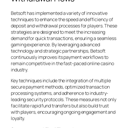
Betsoft has implemented a variety of innovative
techniques to enhance the speed and efficiency of
deposit and withdrawal processes for players. These
strategies are designed to meet the increasing
demand for quick transactions, ensuring a seamless
gaming experience. By leveraging advanced
technology and strategic partnerships, Betsoft
continuously improves its payment workflows to
remain competitive in the fast-paced online casino
industry.
Key techniques include the integration of multiple
secure payment methods, optimized transaction
processing systems, and adherence to industry-
leading security protocols. These measures not only
facilitate rapid fund transfers but also build trust
with players, encouraging ongoing engagement and
loyalty.