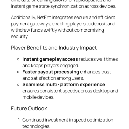
instant game state synchronization across devices.
Additionally, NetEnt integrates secure and efficient
payment gateways, enabling players to deposit and
withdraw funds swiftly without compromising
security.
Player Benefits and Industry Impact
Instant gameplay access
reduces wait times
and keeps players engaged.
Faster payout processing
enhances trust
and satisfaction among users.
Seamless multi-platform experience
ensures consistent speeds across desktop and
mobile devices.
Future Outlook
Continued investment in
speed optimization
technologies
.