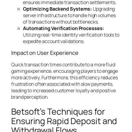
ensures immediate transaction settlements.
Optimizing Backend Systems:
Upgrading
server infrastructure to handle high volumes
of transactions without bottlenecks.
Automating Verification Processes:
Utilizing real-time identity verification tools to
expedite account validations.
Impact on User Experience
Quick transaction times contribute to a more fluid
gaming experience, encouraging players to engage
more actively.
Furthermore, this efficiency reduces
frustration often associated with slow payments,
leading to increased customer loyalty and positive
brand perception.
Betsoft’s Techniques for
Ensuring Rapid Deposit and
Withdrawal Flows