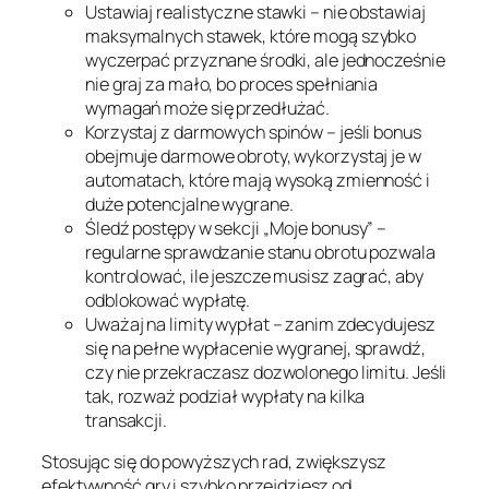
Ustawiaj realistyczne stawki – nie obstawiaj
maksymalnych stawek, które mogą szybko
wyczerpać przyznane środki, ale jednocześnie
nie graj za mało, bo proces spełniania
wymagań może się przedłużać.
Korzystaj z darmowych spinów – jeśli bonus
obejmuje darmowe obroty, wykorzystaj je w
automatach, które mają wysoką zmienność i
duże potencjalne wygrane.
Śledź postępy w sekcji „Moje bonusy” –
regularne sprawdzanie stanu obrotu pozwala
kontrolować, ile jeszcze musisz zagrać, aby
odblokować wypłatę.
Uważaj na limity wypłat – zanim zdecydujesz
się na pełne wypłacenie wygranej, sprawdź,
czy nie przekraczasz dozwolonego limitu. Jeśli
tak, rozważ podział wypłaty na kilka
transakcji.
Stosując się do powyższych rad, zwiększysz
efektywność gry i szybko przejdziesz od