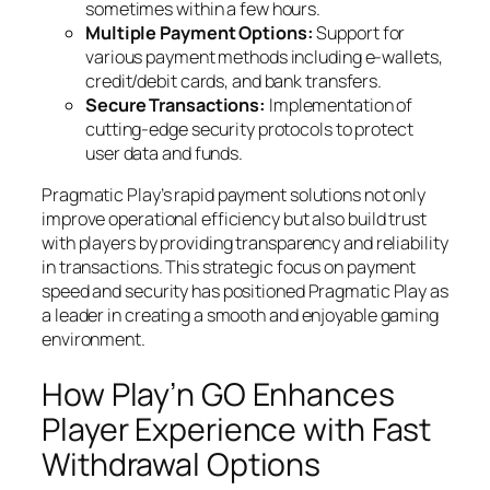
sometimes within a few hours.
Multiple Payment Options:
Support for
various payment methods including e-wallets,
credit/debit cards, and bank transfers.
Secure Transactions:
Implementation of
cutting-edge security protocols to protect
user data and funds.
Pragmatic Play’s rapid payment solutions not only
improve operational efficiency but also build trust
with players by providing transparency and reliability
in transactions. This strategic focus on payment
speed and security has positioned Pragmatic Play as
a leader in creating a smooth and enjoyable gaming
environment.
How Play’n GO Enhances
Player Experience with Fast
Withdrawal Options