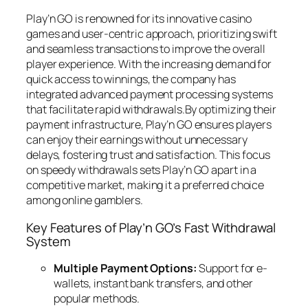
Play’n GO is renowned for its innovative casino
games and user-centric approach, prioritizing swift
and seamless transactions to improve the overall
player experience. With the increasing demand for
quick access to winnings, the company has
integrated advanced payment processing systems
that facilitate rapid withdrawals.By optimizing their
payment infrastructure, Play’n GO ensures players
can enjoy their earnings without unnecessary
delays, fostering trust and satisfaction. This focus
on speedy withdrawals sets Play’n GO apart in a
competitive market, making it a preferred choice
among online gamblers.
Key Features of Play’n GO’s Fast Withdrawal
System
Multiple Payment Options:
Support for e-
wallets, instant bank transfers, and other
popular methods.