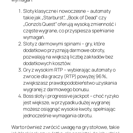
Sloty klasyczne i nowoczesne – automaty
takie jak „Starburst”, „Book of Dead” czy
„Gonzo’s Quest” oferują wysoką zmienność i
częste wygrane, co przyspiesza spełnianie
wymagań.
Sloty z darmowymi spinami – gry, które
dodatkowo przyznają darmowe obroty,
pozwalają na większą liczbę zakładów bez
dodatkowych kosztów.
Gry z wysokim RTP – wybierając automaty o
zwrocie dla graczy (RTP) powyżej 96 %,
zwiększasz prawdopodobieństwo uzyskania
wygranej z darmowego bonusu.
Boss sloty i progressive jackpot – choć ryzyko
jest większe, w przypadku dużej wygranej
możesz osiągnąć wysokie kwoty, spełniając
jednocześnie wymagania obrotu.
Warto również zwrócić uwagę na gry stołowe, takie