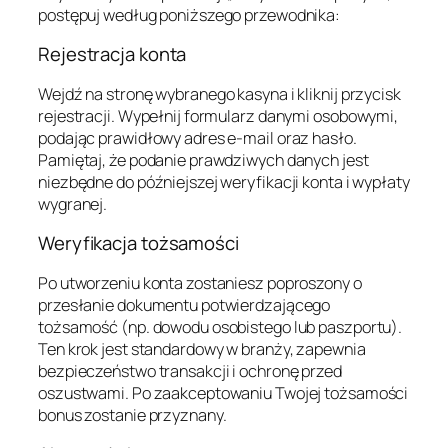
postępuj według poniższego przewodnika:
Rejestracja konta
Wejdź na stronę wybranego kasyna i kliknij przycisk
rejestracji. Wypełnij formularz danymi osobowymi,
podając prawidłowy adres e‑mail oraz hasło.
Pamiętaj, że podanie prawdziwych danych jest
niezbędne do późniejszej weryfikacji konta i wypłaty
wygranej.
Weryfikacja tożsamości
Po utworzeniu konta zostaniesz poproszony o
przesłanie dokumentu potwierdzającego
tożsamość (np. dowodu osobistego lub paszportu).
Ten krok jest standardowy w branży, zapewnia
bezpieczeństwo transakcji i ochronę przed
oszustwami. Po zaakceptowaniu Twojej tożsamości
bonus zostanie przyznany.