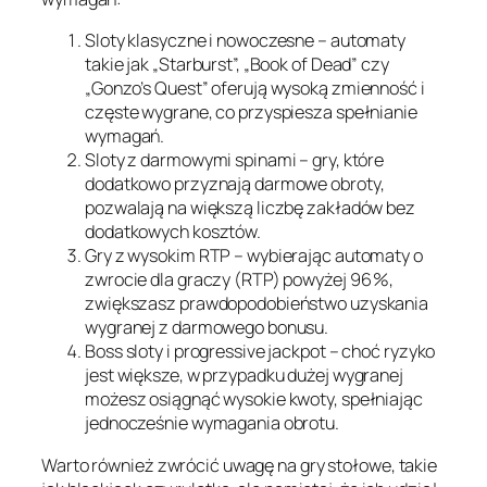
Sloty klasyczne i nowoczesne – automaty
takie jak „Starburst”, „Book of Dead” czy
„Gonzo’s Quest” oferują wysoką zmienność i
częste wygrane, co przyspiesza spełnianie
wymagań.
Sloty z darmowymi spinami – gry, które
dodatkowo przyznają darmowe obroty,
pozwalają na większą liczbę zakładów bez
dodatkowych kosztów.
Gry z wysokim RTP – wybierając automaty o
zwrocie dla graczy (RTP) powyżej 96 %,
zwiększasz prawdopodobieństwo uzyskania
wygranej z darmowego bonusu.
Boss sloty i progressive jackpot – choć ryzyko
jest większe, w przypadku dużej wygranej
możesz osiągnąć wysokie kwoty, spełniając
jednocześnie wymagania obrotu.
Warto również zwrócić uwagę na gry stołowe, takie