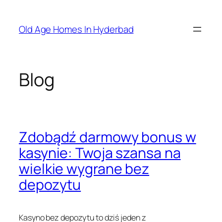
Skip
to
Old Age Homes In Hyderbad
content
Blog
Zdobądź darmowy bonus w
kasynie: Twoja szansa na
wielkie wygrane bez
depozytu
Kasyno bez depozytu to dziś jeden z