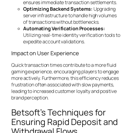
ensures immediate transaction settlements.
Optimizing Backend Systems:
Upgrading
server infrastructure to handle high volumes
of transactions without bottlenecks.
Automating Verification Processes:
Utilizing real-time identity verification tools to
expedite account validations.
Impact on User Experience
Quick transaction times contribute to a more fluid
gaming experience, encouraging players to engage
more actively.
Furthermore, this efficiency reduces
frustration often associated with slow payments,
leading to increased customer loyalty and positive
brand perception.
Betsoft’s Techniques for
Ensuring Rapid Deposit and
Withdrawal Flows