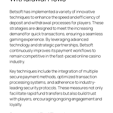
Betsoft has implemented a variety of innovative
techniques to enhance the speed and efficiency of
deposit and withdrawal processes for players. These
strategies are designed to meet the increasing
demand for quick transactions, ensuring a seamless
gaming experience. By leveraging advanced
technology and strategic partnerships, Betsoft
continuously improves its payment workflows to
remain competitive in the fast-paced online casino
industry.
Key techniques include the integration of multiple
secure payment methods, optimized transaction
processing systems, and adherence to industry-
leading security protocols. These measures not only
facilitate rapid fund transfers but also build trust
with players, encouraging ongoing engagement and
loyalty.