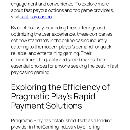
engagement and convenience. To explore more
about fast payout options and top game providers,
visit
fast pay casino
.
By continuously expanding their offerings and
optimizing the user experience, these companies
set new standards in the online casino industry,
catering to the modern player’s demand for quick,
reliable, and entertaining gaming. Their
commitment to quality and speed makes them
essential choices for anyone seeking the best in fast
pay casino gaming.
Exploring the Efficiency of
Pragmatic Play’s Rapid
Payment Solutions
Pragmatic Play has established itself as a leading
provider in the iGaming industry by offering