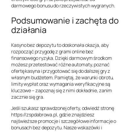
darmowego bonusu do rzeczywistych wygranych.
Podsumowanie i zachęta do
działania
Kasyno bez depozytu to doskonała okazja, aby
rozpocząć przygodę z grami online bez
finansowego ryzyka. Dzięki darmowym środkom
możesz przetestować różne automaty, poznać
ofertę kasyna i przygotować się do dalszej gry z
własnym budżetem. Pamiętaj, że warunki obrotu,
limity wypłat oraz wymagania weryfikacyjne są
kluczowe – zapoznaj się z nimi dokładnie, zanim
zacznie się gra.
Jeśli szukasz sprawdzonej oferty, odwiedź stronę
https://zspdabrowa.pl, gdzie znajdziesz
najświeższe promocje i szczegółowe informacje o
bonusach bez depozytu. Nasze wskazówki i