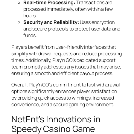
Real-time Processing:
Transactions are
processed immediately, often within a few
hours.
Security and Reliability:
Uses encryption
and secure protocols to protect user data and
funds.
Players benefit from user-friendly interfaces that
simplify withdrawal requests and reduce processing
times. Additionally, Play’n GO’s dedicated support
team promptly addresses any issues that may arise,
ensuring a smooth and efficient payout process.
Overall, Play’n GO’s commitment to fast withdrawal
options significantly enhances player satisfaction
by providing quick access to winnings, increased
convenience, and a secure gaming environment.
NetEnt’s Innovations in
Speedy Casino Game