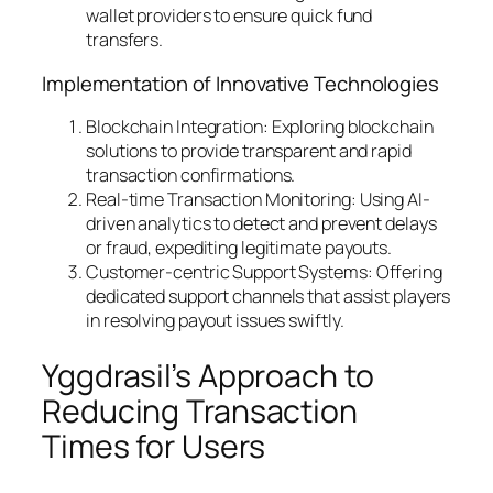
wallet providers to ensure quick fund
transfers.
Implementation of Innovative Technologies
Blockchain Integration:
Exploring blockchain
solutions to provide transparent and rapid
transaction confirmations.
Real-time Transaction Monitoring:
Using AI-
driven analytics to detect and prevent delays
or fraud, expediting legitimate payouts.
Customer-centric Support Systems:
Offering
dedicated support channels that assist players
in resolving payout issues swiftly.
Yggdrasil’s Approach to
Reducing Transaction
Times for Users