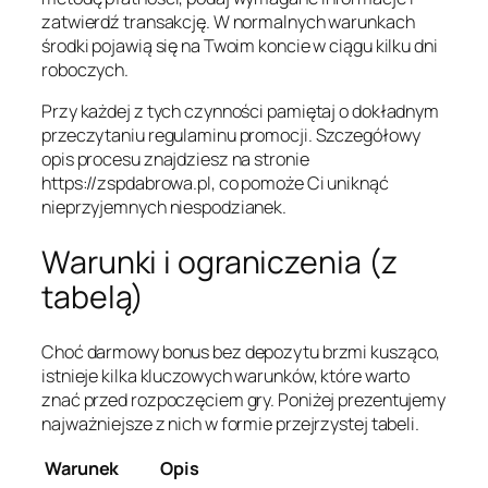
zatwierdź transakcję. W normalnych warunkach
środki pojawią się na Twoim koncie w ciągu kilku dni
roboczych.
Przy każdej z tych czynności pamiętaj o dokładnym
przeczytaniu regulaminu promocji. Szczegółowy
opis procesu znajdziesz na stronie
https://zspdabrowa.pl, co pomoże Ci uniknąć
nieprzyjemnych niespodzianek.
Warunki i ograniczenia (z
tabelą)
Choć darmowy bonus bez depozytu brzmi kusząco,
istnieje kilka kluczowych warunków, które warto
znać przed rozpoczęciem gry. Poniżej prezentujemy
najważniejsze z nich w formie przejrzystej tabeli.
Warunek
Opis