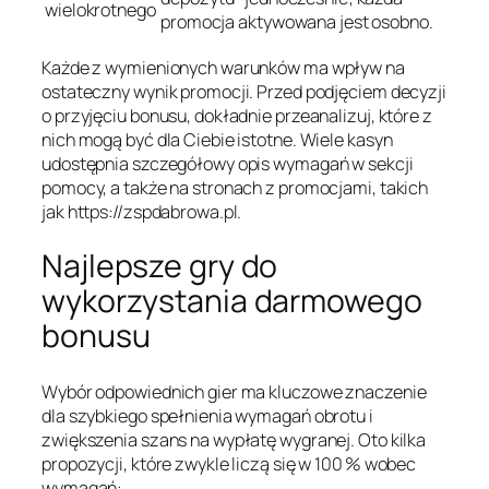
wielokrotnego
promocja aktywowana jest osobno.
Każde z wymienionych warunków ma wpływ na
ostateczny wynik promocji. Przed podjęciem decyzji
o przyjęciu bonusu, dokładnie przeanalizuj, które z
nich mogą być dla Ciebie istotne. Wiele kasyn
udostępnia szczegółowy opis wymagań w sekcji
pomocy, a także na stronach z promocjami, takich
jak https://zspdabrowa.pl.
Najlepsze gry do
wykorzystania darmowego
bonusu
Wybór odpowiednich gier ma kluczowe znaczenie
dla szybkiego spełnienia wymagań obrotu i
zwiększenia szans na wypłatę wygranej. Oto kilka
propozycji, które zwykle liczą się w 100 % wobec
wymagań: