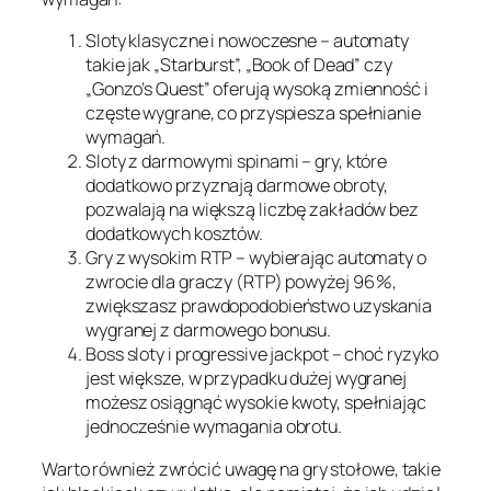
Sloty klasyczne i nowoczesne – automaty
takie jak „Starburst”, „Book of Dead” czy
„Gonzo’s Quest” oferują wysoką zmienność i
częste wygrane, co przyspiesza spełnianie
wymagań.
Sloty z darmowymi spinami – gry, które
dodatkowo przyznają darmowe obroty,
pozwalają na większą liczbę zakładów bez
dodatkowych kosztów.
Gry z wysokim RTP – wybierając automaty o
zwrocie dla graczy (RTP) powyżej 96 %,
zwiększasz prawdopodobieństwo uzyskania
wygranej z darmowego bonusu.
Boss sloty i progressive jackpot – choć ryzyko
jest większe, w przypadku dużej wygranej
możesz osiągnąć wysokie kwoty, spełniając
jednocześnie wymagania obrotu.
Warto również zwrócić uwagę na gry stołowe, takie