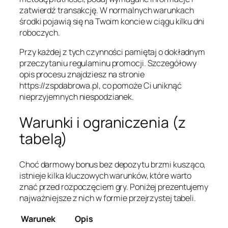
zatwierdź transakcję. W normalnych warunkach
środki pojawią się na Twoim koncie w ciągu kilku dni
roboczych.
Przy każdej z tych czynności pamiętaj o dokładnym
przeczytaniu regulaminu promocji. Szczegółowy
opis procesu znajdziesz na stronie
https://zspdabrowa.pl, co pomoże Ci uniknąć
nieprzyjemnych niespodzianek.
Warunki i ograniczenia (z
tabelą)
Choć darmowy bonus bez depozytu brzmi kusząco,
istnieje kilka kluczowych warunków, które warto
znać przed rozpoczęciem gry. Poniżej prezentujemy
najważniejsze z nich w formie przejrzystej tabeli.
Warunek
Opis