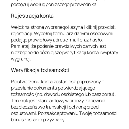
postępuj według poniższego przewodnika:
Rejestracja konta
Wejdź na stronę wybranego kasyna i kliknij przycisk
rejestracji. Wypełnij formularz danymi osobowymi,
podając prawidłowy adres e‑mail oraz hasło.
Pamiętaj, że podanie prawdziwych danych jest
niezbędne do późniejszej weryfikacji konta i wypłaty
wygranej.
Weryfikacja tożsamości
Po utworzeniu konta zostaniesz poproszony o
przesłanie dokumentu potwierdzającego
tożsamość (np. dowodu osobistego lub paszportu).
Ten krok jest standardowy w branży, zapewnia
bezpieczeństwo transakcji i ochronę przed
oszustwami. Po zaakceptowaniu Twojej tożsamości
bonus zostanie przyznany.