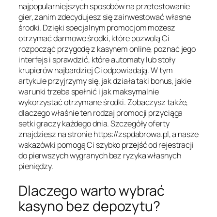
najpopularniejszych sposobów na przetestowanie
gier, zanim zdecydujesz się zainwestować własne
środki. Dzięki specjalnym promocjom możesz
otrzymać darmowe środki, które pozwolą Ci
rozpocząć przygodę z kasynem online, poznać jego
interfejs i sprawdzić, które automaty lub stoły
krupierów najbardziej Ci odpowiadają. W tym
artykule przyjrzymy się, jak działa taki bonus, jakie
warunki trzeba spełnić i jak maksymalnie
wykorzystać otrzymane środki. Zobaczysz także,
dlaczego właśnie ten rodzaj promocji przyciąga
setki graczy każdego dnia. Szczegóły oferty
znajdziesz na stronie https://zspdabrowa.pl, a nasze
wskazówki pomogą Ci szybko przejść od rejestracji
do pierwszych wygranych bez ryzyka własnych
pieniędzy.
Dlaczego warto wybrać
kasyno bez depozytu?