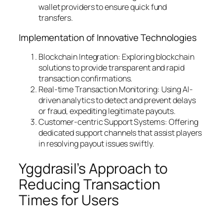
wallet providers to ensure quick fund
transfers.
Implementation of Innovative Technologies
Blockchain Integration:
Exploring blockchain
solutions to provide transparent and rapid
transaction confirmations.
Real-time Transaction Monitoring:
Using AI-
driven analytics to detect and prevent delays
or fraud, expediting legitimate payouts.
Customer-centric Support Systems:
Offering
dedicated support channels that assist players
in resolving payout issues swiftly.
Yggdrasil’s Approach to
Reducing Transaction
Times for Users