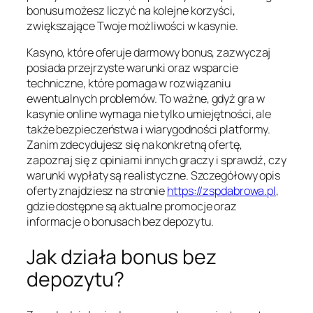
bonusu możesz liczyć na kolejne korzyści,
zwiększające Twoje możliwości w kasynie.
Kasyno, które oferuje darmowy bonus, zazwyczaj
posiada przejrzyste warunki oraz wsparcie
techniczne, które pomaga w rozwiązaniu
ewentualnych problemów. To ważne, gdyż gra w
kasynie online wymaga nie tylko umiejętności, ale
także bezpieczeństwa i wiarygodności platformy.
Zanim zdecydujesz się na konkretną ofertę,
zapoznaj się z opiniami innych graczy i sprawdź, czy
warunki wypłaty są realistyczne. Szczegółowy opis
oferty znajdziesz na stronie
https://zspdabrowa.pl
,
gdzie dostępne są aktualne promocje oraz
informacje o bonusach bez depozytu.
Jak działa bonus bez
depozytu?