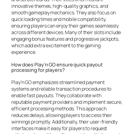
innovative themes, high-quality graphics, and
smooth gameplay mechanics. They also focus on
quick loading times and mobile compatibility,
ensuring players can enjoy their games seamlessly
across different devices. Many of their slots include
engaging bonus features and progressive jackpots,
which add extra excitement to the gaming
experience.
How does Play’n GO ensure quick payout
processing for players?
Play’n GO emphasizes streamlined payment
systems and reliable transaction procedures to
enable fast payouts. They collaborate with
reputable payment providers and implement secure,
efficient processing methods. This approach
reduces delays, allowing players to access their
winnings promptly. Additionally, their user-friendly
interfaces make it easy for players to request