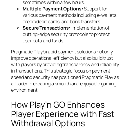
sometimes within a few hours.
Multiple Payment Options:
Support for
various payment methods including e-wallets,
credit/debit cards, and bank transfers.
Secure Transactions:
Implementation of
cutting-edge security protocols to protect
user data and funds.
Pragmatic Play’s rapid payment solutions not only
improve operational efficiency but also build trust
with players by providing transparency and reliability
in transactions. This strategic focus on payment
speed and security has positioned Pragmatic Play as
a leader in creating a smooth and enjoyable gaming
environment.
How Play’n GO Enhances
Player Experience with Fast
Withdrawal Options