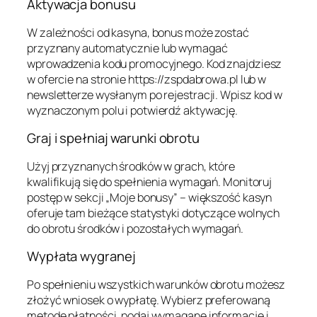
Aktywacja bonusu
W zależności od kasyna, bonus może zostać
przyznany automatycznie lub wymagać
wprowadzenia kodu promocyjnego. Kod znajdziesz
w ofercie na stronie https://zspdabrowa.pl lub w
newsletterze wysłanym po rejestracji. Wpisz kod w
wyznaczonym polu i potwierdź aktywację.
Graj i spełniaj warunki obrotu
Użyj przyznanych środków w grach, które
kwalifikują się do spełnienia wymagań. Monitoruj
postęp w sekcji „Moje bonusy” – większość kasyn
oferuje tam bieżące statystyki dotyczące wolnych
do obrotu środków i pozostałych wymagań.
Wypłata wygranej
Po spełnieniu wszystkich warunków obrotu możesz
złożyć wniosek o wypłatę. Wybierz preferowaną
metodę płatności, podaj wymagane informacje i