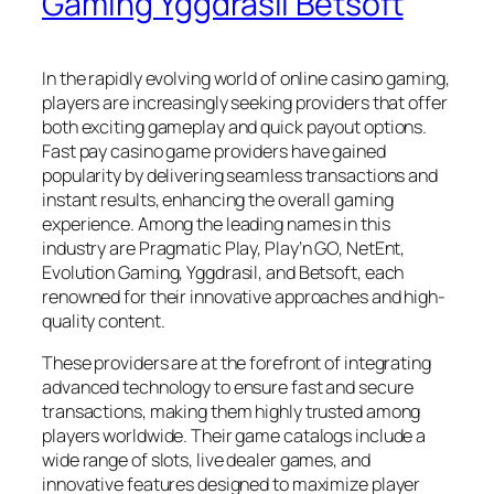
Gaming Yggdrasil Betsoft
In the rapidly evolving world of online casino gaming,
players are increasingly seeking providers that offer
both exciting gameplay and quick payout options.
Fast pay casino game providers have gained
popularity by delivering seamless transactions and
instant results, enhancing the overall gaming
experience. Among the leading names in this
industry are Pragmatic Play, Play’n GO, NetEnt,
Evolution Gaming, Yggdrasil, and Betsoft, each
renowned for their innovative approaches and high-
quality content.
These providers are at the forefront of integrating
advanced technology to ensure fast and secure
transactions, making them highly trusted among
players worldwide. Their game catalogs include a
wide range of slots, live dealer games, and
innovative features designed to maximize player