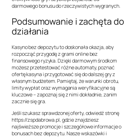
darmowego bonusu do rzeczywistych wygranych.
Podsumowanie i zachęta do
działania
Kasyno bez depozytu to doskonała okazja, aby
rozpocząć przygodę z grami online bez
finansowego ryzyka. Dzięki darmowym środkom
możesz przetestować różne automaty, poznać
ofertę kasyna i przygotować się do dalszej gry z
własnym budżetem. Pamiętaj, że warunki obrotu,
limity wypłat oraz wymagania weryfikacyjne są
kluczowe – zapoznaj się z nimi dokładnie, zanim
zacznie się gra.
Jeśli szukasz sprawdzonej oferty, odwiedź stronę
https://zspdabrowa.pl, gdzie znajdziesz
najświeższe promocje i szczegółowe informacje o
bonusach bez depozytu. Nasze wskazówki i