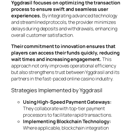
Yggdrasil focuses on optimizing the transaction
process to ensure swift and seamless user
experiences.
By integrating advanced technology
and streamlined protocols, the provider minimizes
delays during deposits and withdrawals, enhancing
overall customer satisfaction.
Their commitment to innovation ensures that
players can access their funds quickly, reducing
wait times and increasing engagement.
This
approach not only improves operational efficiency
but also strengthens trust between Yggdrasil and its
partners in the fast-paced online casino industry.
Strategies Implemented by Yggdrasil
Using High-Speed Payment Gateways:
They collaborate with top-tier payment
processors to facilitate rapid transactions.
Implementing Blockchain Technology:
Where applicable, blockchain integration