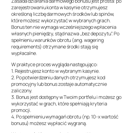
Zasada działania darmowego bonusu jest prosta: po
zarejestrowaniu konta w kasynie otrzymujesz
określoną liczbę darmowych środków lub spinów,
które możesz wykorzystać w wybranych grach.
Bonus ten nie wymaga wcześniejszego wpłacenia
własnych pieniędzy, stąd nazwa „bez depozytu”. Po
spełnieniu warunków obrotu (ang. wagering
requirements) otrzymane środki stają się
wypłacalne.
W praktyce proces wygląda następująco:
1. Rejestrujesz konto w wybranym kasynie.
2. Po potwierdzeniu danych otrzymujesz kod
promocyjny lub bonus zostaje automatycznie
zaliczony.
3. Bonus jest dostępny w Twoim portfelu i możesz go
wykorzystać w grach, które spełniają kryteria
promocji.
4. Po spełnieniu wymagań obrotu (np. 10‑x wartość
bonusu) możesz wypłacić wygraną.