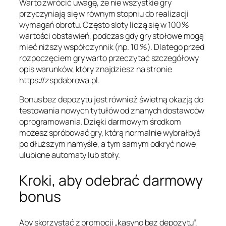
Warto zwrócić uwagę, że nie wszystkie gry
przyczyniają się w równym stopniu do realizacji
wymagań obrotu. Często sloty liczą się w 100 %
wartości obstawień, podczas gdy gry stołowe mogą
mieć niższy współczynnik (np. 10 %). Dlatego przed
rozpoczęciem gry warto przeczytać szczegółowy
opis warunków, który znajdziesz na stronie
https://zspdabrowa.pl.
Bonus bez depozytu jest również świetną okazją do
testowania nowych tytułów od znanych dostawców
oprogramowania. Dzięki darmowym środkom
możesz spróbować gry, którą normalnie wybrałbyś
po dłuższym namyśle, a tym samym odkryć nowe
ulubione automaty lub stoły.
Kroki, aby odebrać darmowy
bonus
Aby skorzystać z promocji „kasyno bez depozytu”,