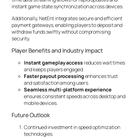
instant game state synchronization across devices.
Additionally, NetEnt integrates secure and efficient
payment gateways, enabling players to deposit and
withdraw funds swiftly without compromising
security.
Player Benefits and Industry Impact
Instant gameplay access
reduces wait times
and keeps players engaged.
Faster payout processing
enhances trust
and satisfaction among users.
Seamless multi-platform experience
ensures consistent speeds across desktop and
mobile devices.
Future Outlook
Continued investment in
speed optimization
technologies
.