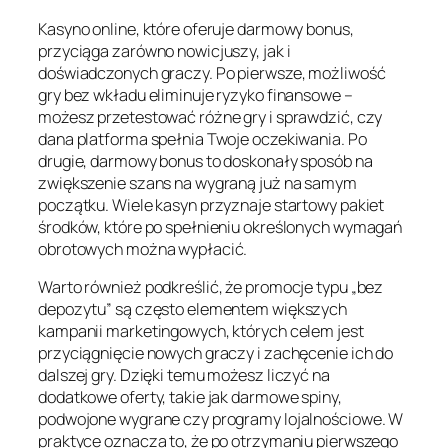
Kasyno online, które oferuje darmowy bonus,
przyciąga zarówno nowicjuszy, jak i
doświadczonych graczy. Po pierwsze, możliwość
gry bez wkładu eliminuje ryzyko finansowe –
możesz przetestować różne gry i sprawdzić, czy
dana platforma spełnia Twoje oczekiwania. Po
drugie, darmowy bonus to doskonały sposób na
zwiększenie szans na wygraną już na samym
początku. Wiele kasyn przyznaje startowy pakiet
środków, które po spełnieniu określonych wymagań
obrotowych można wypłacić.
Warto również podkreślić, że promocje typu „bez
depozytu” są często elementem większych
kampanii marketingowych, których celem jest
przyciągnięcie nowych graczy i zachęcenie ich do
dalszej gry. Dzięki temu możesz liczyć na
dodatkowe oferty, takie jak darmowe spiny,
podwojone wygrane czy programy lojalnościowe. W
praktyce oznacza to, że po otrzymaniu pierwszego