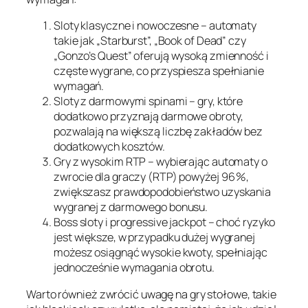
Sloty klasyczne i nowoczesne – automaty
takie jak „Starburst”, „Book of Dead” czy
„Gonzo’s Quest” oferują wysoką zmienność i
częste wygrane, co przyspiesza spełnianie
wymagań.
Sloty z darmowymi spinami – gry, które
dodatkowo przyznają darmowe obroty,
pozwalają na większą liczbę zakładów bez
dodatkowych kosztów.
Gry z wysokim RTP – wybierając automaty o
zwrocie dla graczy (RTP) powyżej 96 %,
zwiększasz prawdopodobieństwo uzyskania
wygranej z darmowego bonusu.
Boss sloty i progressive jackpot – choć ryzyko
jest większe, w przypadku dużej wygranej
możesz osiągnąć wysokie kwoty, spełniając
jednocześnie wymagania obrotu.
Warto również zwrócić uwagę na gry stołowe, takie