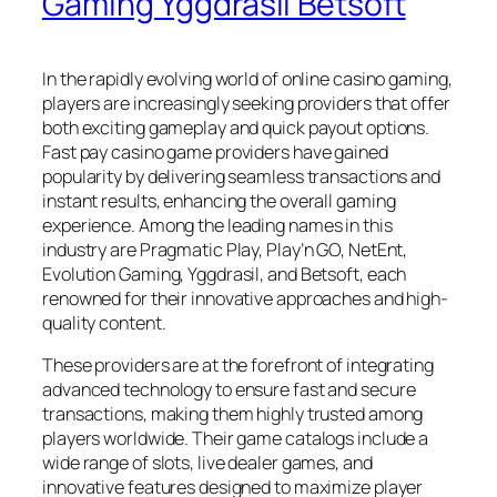
Gaming Yggdrasil Betsoft
In the rapidly evolving world of online casino gaming,
players are increasingly seeking providers that offer
both exciting gameplay and quick payout options.
Fast pay casino game providers have gained
popularity by delivering seamless transactions and
instant results, enhancing the overall gaming
experience. Among the leading names in this
industry are Pragmatic Play, Play’n GO, NetEnt,
Evolution Gaming, Yggdrasil, and Betsoft, each
renowned for their innovative approaches and high-
quality content.
These providers are at the forefront of integrating
advanced technology to ensure fast and secure
transactions, making them highly trusted among
players worldwide. Their game catalogs include a
wide range of slots, live dealer games, and
innovative features designed to maximize player