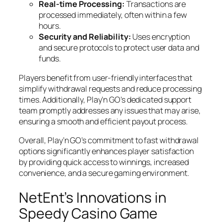
Real-time Processing:
Transactions are
processed immediately, often within a few
hours.
Security and Reliability:
Uses encryption
and secure protocols to protect user data and
funds.
Players benefit from user-friendly interfaces that
simplify withdrawal requests and reduce processing
times. Additionally, Play’n GO’s dedicated support
team promptly addresses any issues that may arise,
ensuring a smooth and efficient payout process.
Overall, Play’n GO’s commitment to fast withdrawal
options significantly enhances player satisfaction
by providing quick access to winnings, increased
convenience, and a secure gaming environment.
NetEnt’s Innovations in
Speedy Casino Game