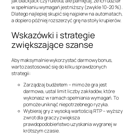
jak blackjack czy ruletka, ale pamiętaj, że ich udział
w spełnianiu wymagań jest niższy (zwykle 10‑20 %).
Dlatego najlepiej skupić się najpierw na automatach,
a dopiero później rozszerzyć grę na stoły krupierów.
Wskazówki i strategie
zwiększające szanse
Aby maksymalnie wykorzystać darmowy bonus,
warto zastosować się do kilku sprawdzonych
strategii:
Zarządzaj budżetem – mimo że gra jest
darmowa, ustal limit liczby zakładów, które
wykonasz w ramach spełniania wymagań. To
pomoże uniknąć niepotrzebnego ryzyka.
Wybieraj gry z wysoką wartością RTP – wyższy
zwrot dla graczy zwiększa
prawdopodobieństwo uzyskania wygranej w
krótszym czasie.