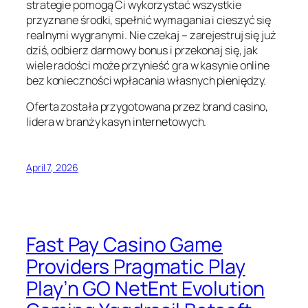
strategie pomogą Ci wykorzystać wszystkie
przyznane środki, spełnić wymagania i cieszyć się
realnymi wygranymi. Nie czekaj – zarejestruj się już
dziś, odbierz darmowy bonus i przekonaj się, jak
wiele radości może przynieść gra w kasynie online
bez konieczności wpłacania własnych pieniędzy.
Oferta została przygotowana przez brand casino,
lidera w branży kasyn internetowych.
April 7, 2026
Fast Pay Casino Game
Providers Pragmatic Play
Play’n GO NetEnt Evolution