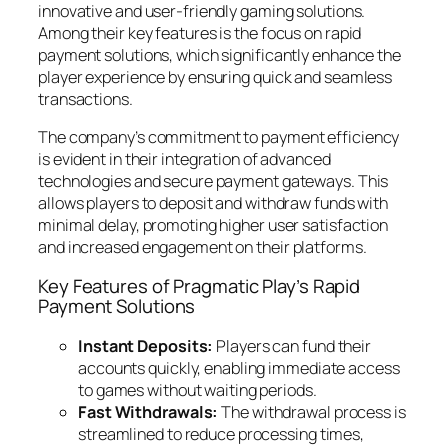
innovative and user-friendly gaming solutions.
Among their key features is the focus on rapid
payment solutions, which significantly enhance the
player experience by ensuring quick and seamless
transactions.
The company’s commitment to payment efficiency
is evident in their integration of advanced
technologies and secure payment gateways. This
allows players to deposit and withdraw funds with
minimal delay, promoting higher user satisfaction
and increased engagement on their platforms.
Key Features of Pragmatic Play’s Rapid
Payment Solutions
Instant Deposits:
Players can fund their
accounts quickly, enabling immediate access
to games without waiting periods.
Fast Withdrawals:
The withdrawal process is
streamlined to reduce processing times,