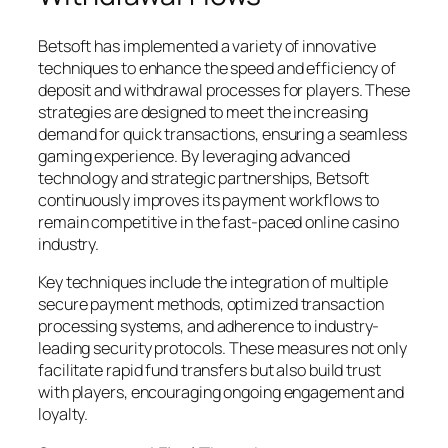
Betsoft has implemented a variety of innovative
techniques to enhance the speed and efficiency of
deposit and withdrawal processes for players. These
strategies are designed to meet the increasing
demand for quick transactions, ensuring a seamless
gaming experience. By leveraging advanced
technology and strategic partnerships, Betsoft
continuously improves its payment workflows to
remain competitive in the fast-paced online casino
industry.
Key techniques include the integration of multiple
secure payment methods, optimized transaction
processing systems, and adherence to industry-
leading security protocols. These measures not only
facilitate rapid fund transfers but also build trust
with players, encouraging ongoing engagement and
loyalty.