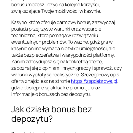
bonusu możesz liczyć na kolejne korzyści,
zwiększające Twoje możliwości w kasynie.
Kasyno, które oferuje darmowy bonus, zazwyczaj
posiada przejrzyste warunki oraz wsparcie
techniczne, które pomaga w rozwiązaniu
ewentualnych problemów. To ważne, gdyż gra w
kasynie online wymaga nie tylko umiejętności, ale
także bezpieczeństwa i wiarygodności platformy.
Zanim zdecydujesz się na konkretną ofertę,
zapoznaj się z opiniami innych graczy i sprawdź, czy
warunki wypłaty są realistyczne. Szczegółowy opis
oferty znajdziesz na stronie
https://zspdabrowa.pl
,
gdzie dostępne są aktualne promocje oraz
informacje o bonusach bez depozytu.
Jak działa bonus bez
depozytu?