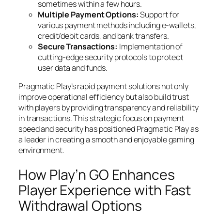
sometimes within a few hours.
Multiple Payment Options:
Support for
various payment methods including e-wallets,
credit/debit cards, and bank transfers.
Secure Transactions:
Implementation of
cutting-edge security protocols to protect
user data and funds.
Pragmatic Play’s rapid payment solutions not only
improve operational efficiency but also build trust
with players by providing transparency and reliability
in transactions. This strategic focus on payment
speed and security has positioned Pragmatic Play as
a leader in creating a smooth and enjoyable gaming
environment.
How Play’n GO Enhances
Player Experience with Fast
Withdrawal Options