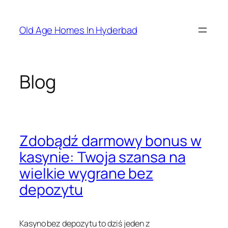
Skip
to
Old Age Homes In Hyderbad
content
Blog
Zdobądź darmowy bonus w
kasynie: Twoja szansa na
wielkie wygrane bez
depozytu
Kasyno bez depozytu to dziś jeden z