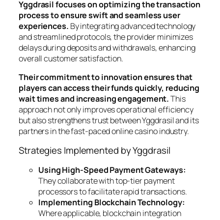
Yggdrasil focuses on optimizing the transaction
process to ensure swift and seamless user
experiences.
By integrating advanced technology
and streamlined protocols, the provider minimizes
delays during deposits and withdrawals, enhancing
overall customer satisfaction.
Their commitment to innovation ensures that
players can access their funds quickly, reducing
wait times and increasing engagement.
This
approach not only improves operational efficiency
but also strengthens trust between Yggdrasil and its
partners in the fast-paced online casino industry.
Strategies Implemented by Yggdrasil
Using High-Speed Payment Gateways:
They collaborate with top-tier payment
processors to facilitate rapid transactions.
Implementing Blockchain Technology:
Where applicable, blockchain integration