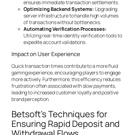
ensures immediate transaction settlements.
Optimizing Backend Systems:
Upgrading
server infrastructure to handle high volumes
of transactions without bottlenecks.
Automating Verification Processes:
Utilizing real-time identity verification tools to
expedite account validations.
Impact on User Experience
Quick transaction times contribute to a more fluid
gaming experience, encouraging players to engage
more actively.
Furthermore, this efficiency reduces
frustration often associated with slow payments,
leading to increased customer loyalty and positive
brand perception.
Betsoft’s Techniques for
Ensuring Rapid Deposit and
Withdrawal Flows