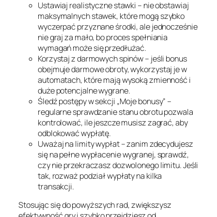
Ustawiaj realistyczne stawki – nie obstawiaj
maksymalnych stawek, które mogą szybko
wyczerpać przyznane środki, ale jednocześnie
nie graj za mało, bo proces spełniania
wymagań może się przedłużać.
Korzystaj z darmowych spinów – jeśli bonus
obejmuje darmowe obroty, wykorzystaj je w
automatach, które mają wysoką zmienność i
duże potencjalne wygrane.
Śledź postępy w sekcji „Moje bonusy” –
regularne sprawdzanie stanu obrotu pozwala
kontrolować, ile jeszcze musisz zagrać, aby
odblokować wypłatę.
Uważaj na limity wypłat – zanim zdecydujesz
się na pełne wypłacenie wygranej, sprawdź,
czy nie przekraczasz dozwolonego limitu. Jeśli
tak, rozważ podział wypłaty na kilka
transakcji.
Stosując się do powyższych rad, zwiększysz
efektywność gry i szybko przejdziesz od