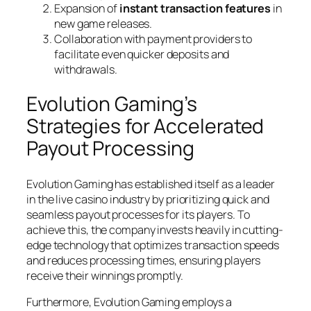
Expansion of
instant transaction features
in
new game releases.
Collaboration with
payment providers
to
facilitate even quicker deposits and
withdrawals.
Evolution Gaming’s
Strategies for Accelerated
Payout Processing
Evolution Gaming has established itself as a leader
in the live casino industry by prioritizing quick and
seamless payout processes for its players. To
achieve this, the company invests heavily in cutting-
edge technology that optimizes transaction speeds
and reduces processing times, ensuring players
receive their winnings promptly.
Furthermore, Evolution Gaming employs a