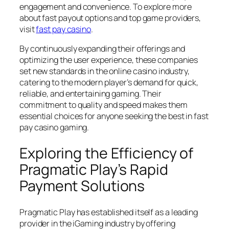
engagement and convenience. To explore more
about fast payout options and top game providers,
visit
fast pay casino
.
By continuously expanding their offerings and
optimizing the user experience, these companies
set new standards in the online casino industry,
catering to the modern player’s demand for quick,
reliable, and entertaining gaming. Their
commitment to quality and speed makes them
essential choices for anyone seeking the best in fast
pay casino gaming.
Exploring the Efficiency of
Pragmatic Play’s Rapid
Payment Solutions
Pragmatic Play has established itself as a leading
provider in the iGaming industry by offering