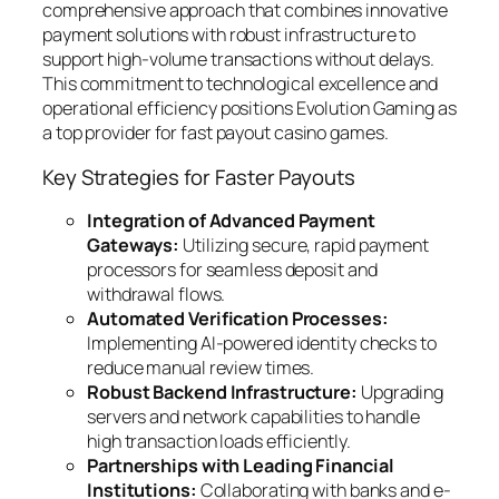
comprehensive approach that combines innovative
payment solutions with robust infrastructure to
support high-volume transactions without delays.
This commitment to technological excellence and
operational efficiency positions Evolution Gaming as
a top provider for fast payout casino games.
Key Strategies for Faster Payouts
Integration of Advanced Payment
Gateways:
Utilizing secure, rapid payment
processors for seamless deposit and
withdrawal flows.
Automated Verification Processes:
Implementing AI-powered identity checks to
reduce manual review times.
Robust Backend Infrastructure:
Upgrading
servers and network capabilities to handle
high transaction loads efficiently.
Partnerships with Leading Financial
Institutions:
Collaborating with banks and e-