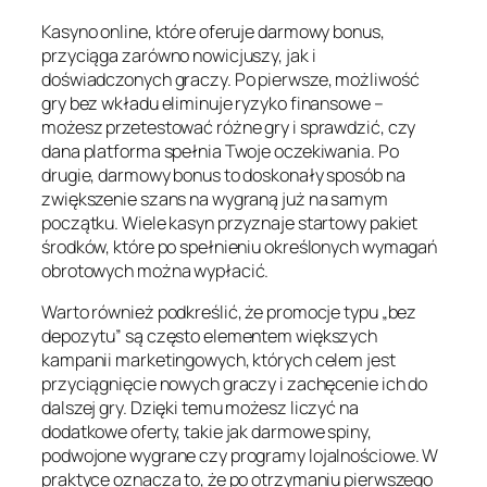
Kasyno online, które oferuje darmowy bonus,
przyciąga zarówno nowicjuszy, jak i
doświadczonych graczy. Po pierwsze, możliwość
gry bez wkładu eliminuje ryzyko finansowe –
możesz przetestować różne gry i sprawdzić, czy
dana platforma spełnia Twoje oczekiwania. Po
drugie, darmowy bonus to doskonały sposób na
zwiększenie szans na wygraną już na samym
początku. Wiele kasyn przyznaje startowy pakiet
środków, które po spełnieniu określonych wymagań
obrotowych można wypłacić.
Warto również podkreślić, że promocje typu „bez
depozytu” są często elementem większych
kampanii marketingowych, których celem jest
przyciągnięcie nowych graczy i zachęcenie ich do
dalszej gry. Dzięki temu możesz liczyć na
dodatkowe oferty, takie jak darmowe spiny,
podwojone wygrane czy programy lojalnościowe. W
praktyce oznacza to, że po otrzymaniu pierwszego