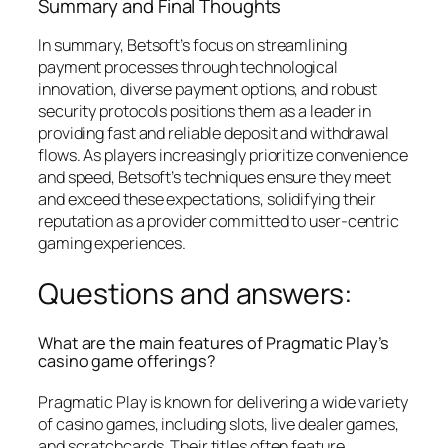
Summary and Final Thoughts
In summary, Betsoft’s focus on streamlining
payment processes through technological
innovation, diverse payment options, and robust
security protocols positions them as a leader in
providing fast and reliable deposit and withdrawal
flows. As players increasingly prioritize convenience
and speed, Betsoft’s techniques ensure they meet
and exceed these expectations, solidifying their
reputation as a provider committed to user-centric
gaming experiences.
Questions and answers:
What are the main features of Pragmatic Play’s
casino game offerings?
Pragmatic Play is known for delivering a wide variety
of casino games, including slots, live dealer games,
and scratchcards. Their titles often feature