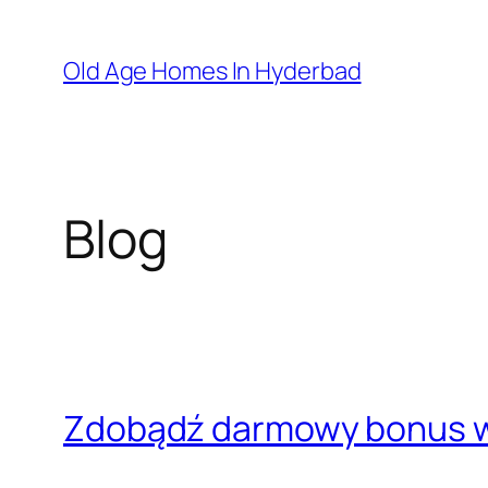
Skip
to
Old Age Homes In Hyderbad
content
Blog
Zdobądź darmowy bonus w 