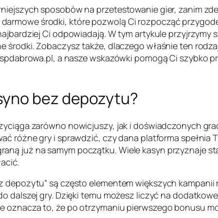
rniejszych sposobów na przetestowanie gier, zanim zd
armowe środki, które pozwolą Ci rozpocząć przygodę z
jbardziej Ci odpowiadają. W tym artykule przyjrzymy się
e środki. Zobaczysz także, dlaczego właśnie ten rodzaj
/zspdabrowa.pl, a nasze wskazówki pomogą Ci szybko pr
syno bez depozytu?
rzyciąga zarówno nowicjuszy, jak i doświadczonych gra
ać różne gry i sprawdzić, czy dana platforma spełnia
aną już na samym początku. Wiele kasyn przyznaje sta
acić.
ez depozytu” są często elementem większych kampanii 
do dalszej gry. Dzięki temu możesz liczyć na dodatkowe
e oznacza to, że po otrzymaniu pierwszego bonusu może