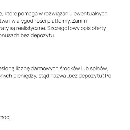
ne, które pomaga w rozwiązaniu ewentualnych
twa i wiarygodności platformy. Zanim
łaty są realistyczne. Szczegółowy opis oferty
 bonusach bez depozytu.
reśloną liczbę darmowych środków lub spinów,
ych pieniędzy, stąd nazwa „bez depozytu”. Po
mocji.