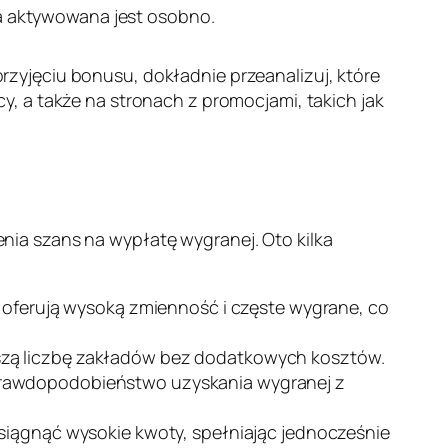
ja aktywowana jest osobno.
zyjęciu bonusu, dokładnie przeanalizuj, które
, a także na stronach z promocjami, takich jak
ia szans na wypłatę wygranej. Oto kilka
” oferują wysoką zmienność i częste wygrane, co
kszą liczbę zakładów bez dodatkowych kosztów.
 prawdopodobieństwo uzyskania wygranej z
osiągnąć wysokie kwoty, spełniając jednocześnie