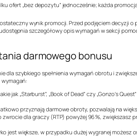
ilku ofert „bez depozytu” jednocześnie; każda promoc
ateczny wynik promocji. Przed podjęciem decyzji o pr
n udostępnia szczegółowy opis wymagań w sekcji pomocy
stania darmowego bonusu
 dla szybkiego spełnienia wymagań obrotu i zwiększen
ec wymagań:
kie jak „Starburst”, „Book of Dead” czy „Gonzo’s Quest
odatkowo przyznają darmowe obroty, pozwalają na wię
o zwrocie dla graczy (RTP) powyżej 96 %, zwiększasz
yzyko jest większe, w przypadku dużej wygranej możesz 