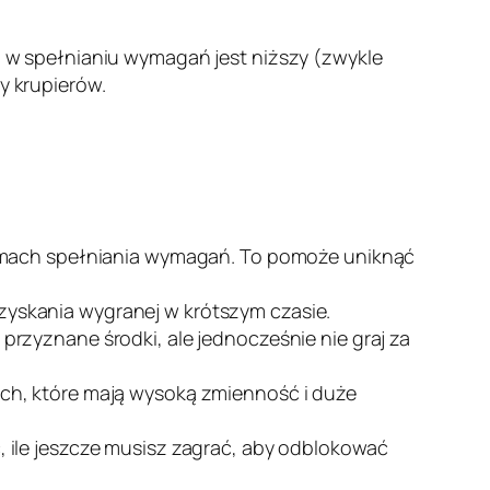
ał w spełnianiu wymagań jest niższy (zwykle
y krupierów.
 ramach spełniania wymagań. To pomoże uniknąć
yskania wygranej w krótszym czasie.
rzyznane środki, ale jednocześnie nie graj za
ch, które mają wysoką zmienność i duże
 ile jeszcze musisz zagrać, aby odblokować