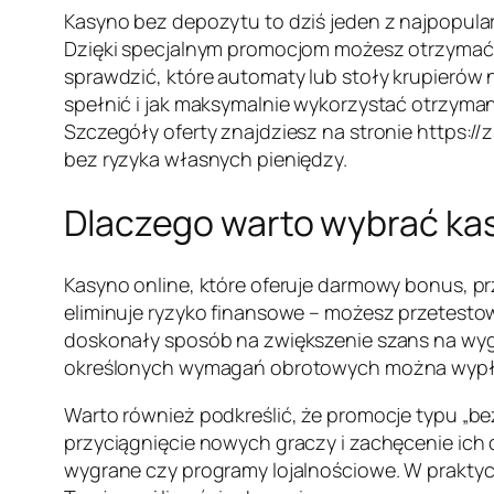
Kasyno bez depozytu to dziś jeden z najpopula
Dzięki specjalnym promocjom możesz otrzymać d
sprawdzić, które automaty lub stoły krupierów na
spełnić i jak maksymalnie wykorzystać otrzyman
Szczegóły oferty znajdziesz na stronie https:/
bez ryzyka własnych pieniędzy.
Dlaczego warto wybrać ka
Kasyno online, które oferuje darmowy bonus, p
eliminuje ryzyko finansowe – możesz przetestow
doskonały sposób na zwiększenie szans na wygr
określonych wymagań obrotowych można wypł
Warto również podkreślić, że promocje typu „b
przyciągnięcie nowych graczy i zachęcenie ich 
wygrane czy programy lojalnościowe. W praktyc