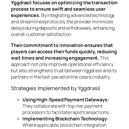
Yggdrasil focuses on optimizing the transaction
process to ensure swift and seamless user
experiences.
By integrating advanced technology
and streamlined protocols, the provider minimizes
delays during deposits and withdrawals, enhancing
overall customer satisfaction.
Their commitment to innovation ensures that
players can access their funds quickly, reducing
wait times and increasing engagement.
This
approach not only improves operational efficiency
but also strengthens trust between Yggdrasil and its
partners in the fast-paced online casino industry.
Strategies Implemented by Yggdrasil
Using High-Speed Payment Gateways:
They collaborate with top-tier payment
processors to facilitate rapid transactions.
Implementing Blockchain Technology:
Where applicable, blockchain integration