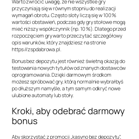
Warto zwrócić uwagę, że nie wszystkie gry
przyczyniają się w równym stopniu do realizacji
wymagań obrotu. Często sloty liczą się w 100 %
wartości obstawień, podczas gdy gry stołowe mogą
mieć niższy współczynnik (np. 10 %). Dlatego przed
rozpoczęciem gry warto przeczytać szczegółowy
opis warunków, który znajdziesz na stronie
https://zspdabrowa.pl.
Bonus bez depozytu jest również świetną okazją do
testowania nowych tytułów od znanych dostawców
oprogramowania. Dzięki darmowym środkom
możesz spróbować gry, którą normalnie wybrałbyś
po dłuższym namyśle, a tym samym odkryć nowe
ulubione automaty lub stoły.
Kroki, aby odebrać darmowy
bonus
Aby skorzystać z promocji „kasyno bez depozytu”,