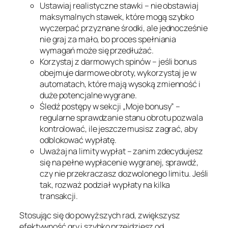
Ustawiaj realistyczne stawki – nie obstawiaj
maksymalnych stawek, które mogą szybko
wyczerpać przyznane środki, ale jednocześnie
nie graj za mało, bo proces spełniania
wymagań może się przedłużać.
Korzystaj z darmowych spinów – jeśli bonus
obejmuje darmowe obroty, wykorzystaj je w
automatach, które mają wysoką zmienność i
duże potencjalne wygrane.
Śledź postępy w sekcji „Moje bonusy” –
regularne sprawdzanie stanu obrotu pozwala
kontrolować, ile jeszcze musisz zagrać, aby
odblokować wypłatę.
Uważaj na limity wypłat – zanim zdecydujesz
się na pełne wypłacenie wygranej, sprawdź,
czy nie przekraczasz dozwolonego limitu. Jeśli
tak, rozważ podział wypłaty na kilka
transakcji.
Stosując się do powyższych rad, zwiększysz
efektywność gry i szybko przejdziesz od