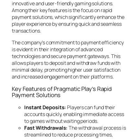
innovative and user-friendly gaming solutions.
Among their key features is the focus on rapid
payment solutions, which significantly enhance the
player experience by ensuring quick and seamless
transactions.
The company’s commitment to payment efficiency
is evident in their integration of advanced
technologies and secure payment gateways. This
allows players to deposit and withdraw funds with
minimal delay, promoting higher user satisfaction
and increased engagement on their platforms.
Key Features of Pragmatic Play’s Rapid
Payment Solutions
Instant Deposits:
Players can fund their
accounts quickly, enabling immediate access
to games without waiting periods.
Fast Withdrawals:
The withdrawal process is
streamlined to reduce processing times,