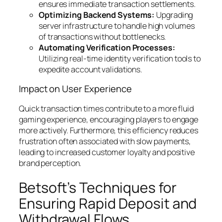
ensures immediate transaction settlements.
Optimizing Backend Systems:
Upgrading
server infrastructure to handle high volumes
of transactions without bottlenecks.
Automating Verification Processes:
Utilizing real-time identity verification tools to
expedite account validations.
Impact on User Experience
Quick transaction times contribute to a more fluid
gaming experience, encouraging players to engage
more actively.
Furthermore, this efficiency reduces
frustration often associated with slow payments,
leading to increased customer loyalty and positive
brand perception.
Betsoft’s Techniques for
Ensuring Rapid Deposit and
Withdrawal Flows