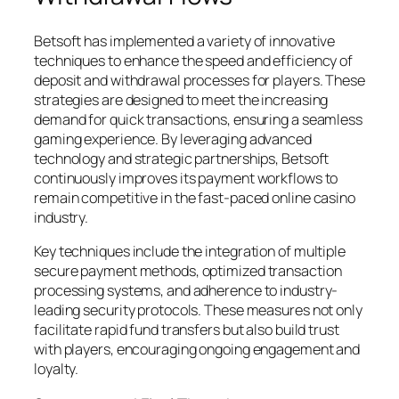
Betsoft has implemented a variety of innovative
techniques to enhance the speed and efficiency of
deposit and withdrawal processes for players. These
strategies are designed to meet the increasing
demand for quick transactions, ensuring a seamless
gaming experience. By leveraging advanced
technology and strategic partnerships, Betsoft
continuously improves its payment workflows to
remain competitive in the fast-paced online casino
industry.
Key techniques include the integration of multiple
secure payment methods, optimized transaction
processing systems, and adherence to industry-
leading security protocols. These measures not only
facilitate rapid fund transfers but also build trust
with players, encouraging ongoing engagement and
loyalty.