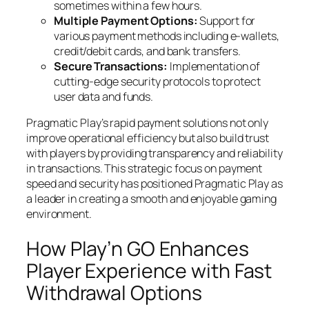
sometimes within a few hours.
Multiple Payment Options:
Support for
various payment methods including e-wallets,
credit/debit cards, and bank transfers.
Secure Transactions:
Implementation of
cutting-edge security protocols to protect
user data and funds.
Pragmatic Play’s rapid payment solutions not only
improve operational efficiency but also build trust
with players by providing transparency and reliability
in transactions. This strategic focus on payment
speed and security has positioned Pragmatic Play as
a leader in creating a smooth and enjoyable gaming
environment.
How Play’n GO Enhances
Player Experience with Fast
Withdrawal Options