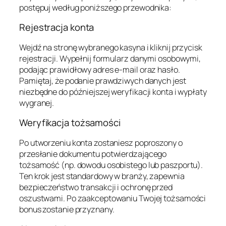
postępuj według poniższego przewodnika:
Rejestracja konta
Wejdź na stronę wybranego kasyna i kliknij przycisk
rejestracji. Wypełnij formularz danymi osobowymi,
podając prawidłowy adres e‑mail oraz hasło.
Pamiętaj, że podanie prawdziwych danych jest
niezbędne do późniejszej weryfikacji konta i wypłaty
wygranej.
Weryfikacja tożsamości
Po utworzeniu konta zostaniesz poproszony o
przesłanie dokumentu potwierdzającego
tożsamość (np. dowodu osobistego lub paszportu).
Ten krok jest standardowy w branży, zapewnia
bezpieczeństwo transakcji i ochronę przed
oszustwami. Po zaakceptowaniu Twojej tożsamości
bonus zostanie przyznany.