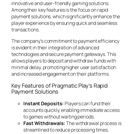
innovative and user-friendly gaming solutions.
Among their key features is the focus on rapid
payment solutions, which significantly enhance the
player experience by ensuring quick and seamless
transactions.
The company’s commitment to payment efficiency
is evident in their integration of advanced
technologies and secure payment gateways. This
allows players to deposit and withdraw funds with
minimal delay, promoting higher user satisfaction
and increased engagement on their platforms.
Key Features of Pragmatic Play’s Rapid
Payment Solutions
Instant Deposits:
Players can fund their
accounts quickly, enabling immediate access
to games without waiting periods.
Fast Withdrawals:
The withdrawal process is
streamlined to reduce processing times,