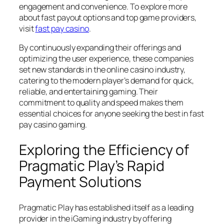
engagement and convenience. To explore more
about fast payout options and top game providers,
visit
fast pay casino
.
By continuously expanding their offerings and
optimizing the user experience, these companies
set new standards in the online casino industry,
catering to the modern player’s demand for quick,
reliable, and entertaining gaming. Their
commitment to quality and speed makes them
essential choices for anyone seeking the best in fast
pay casino gaming.
Exploring the Efficiency of
Pragmatic Play’s Rapid
Payment Solutions
Pragmatic Play has established itself as a leading
provider in the iGaming industry by offering