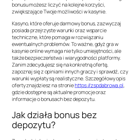
bonusu możesz liczyć na kolejne korzyści,
zwiększające Twoje możliwości w kasynie.
Kasyno, które oferuje darmowy bonus, zazwyczaj
posiada przejrzyste warunki oraz wsparcie
techniczne, które pomaga w rozwiązaniu
ewentualnych problemów. To ważne, gdyż gra w
kasynie online wymaga nie tylko umiejętności, ale
także bezpieczeństwa i wiarygodności platformy.
Zanim zdecydujesz się na konkretną ofertę,
zapoznaj się z opiniami innych graczy i sprawdź, czy
warunki wypłaty są realistyczne. Szczegółowy opis
oferty znajdziesz na stronie
https://zspdabrowa.pl
,
gdzie dostępne są aktualne promocje oraz
informacje o bonusach bez depozytu.
Jak działa bonus bez
depozytu?