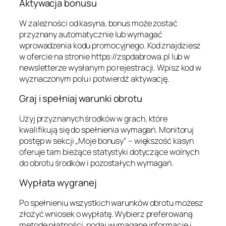
Aktywacja bonusu
W zależności od kasyna, bonus może zostać
przyznany automatycznie lub wymagać
wprowadzenia kodu promocyjnego. Kod znajdziesz
w ofercie na stronie https://zspdabrowa.pl lub w
newsletterze wysłanym po rejestracji. Wpisz kod w
wyznaczonym polu i potwierdź aktywację.
Graj i spełniaj warunki obrotu
Użyj przyznanych środków w grach, które
kwalifikują się do spełnienia wymagań. Monitoruj
postęp w sekcji „Moje bonusy” – większość kasyn
oferuje tam bieżące statystyki dotyczące wolnych
do obrotu środków i pozostałych wymagań.
Wypłata wygranej
Po spełnieniu wszystkich warunków obrotu możesz
złożyć wniosek o wypłatę. Wybierz preferowaną
metodę płatności, podaj wymagane informacje i