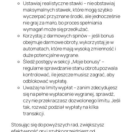
Ustawiaj realistyczne stawki – nie obstawiaj
maksymalnych stawek, które mogą szybko
wyczerpać przyznane środki, ale jednocześnie
nie graj za mało, bo proces spełniania
wymagań może się przedłużać.
Korzystaj z darmowych spinów – jeśli bonus
obejmuje darmowe obroty, wykorzystaj je w
automatach, które mają wysoką zmienność i
duże potencjalne wygrane.
Śledź postępy w sekcji „Moje bonusy” –
regularne sprawdzanie stanu obrotu pozwala
kontrolować, ile jeszcze musisz zagrać, aby
odblokować wypłatę.
Uważaj na limity wypłat – zanim zdecydujesz
się na pełne wypłacenie wygranej, sprawdź,
czy nie przekraczasz dozwolonego limitu. Jeśli
tak, rozważ podział wypłaty na kilka
transakcji.
Stosując się do powyższych rad, zwiększysz
efektywność gry i szybko przejdziesz od