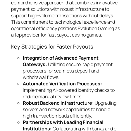
comprehensive approach that combines innovative
payment solutions with robust infrastructure to
support high-volume transactions without delays.
This commitment to technological excellence and
operational efficiency positions Evolution Gaming as
a top provider for fast payout casino games.
Key Strategies for Faster Payouts
Integration of Advanced Payment
Gateways:
Utilizing secure, rapid payment
processors for seamless deposit and
withdrawal flows.
Automated Verification Processes:
Implementing AI-powered identity checks to
reduce manual review times.
Robust Backend Infrastructure:
Upgrading
servers and network capabilities to handle
high transaction loads efficiently.
Partnerships with Leading Financial
Institutions:
Collaborating with banks and e-