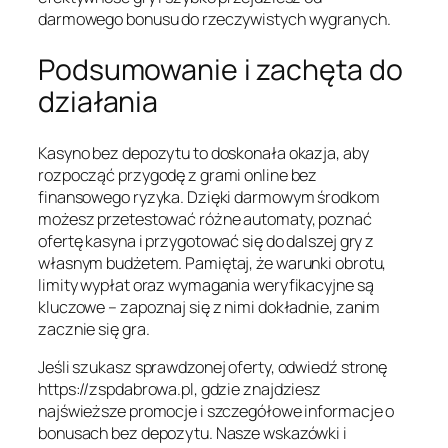
darmowego bonusu do rzeczywistych wygranych.
Podsumowanie i zachęta do
działania
Kasyno bez depozytu to doskonała okazja, aby
rozpocząć przygodę z grami online bez
finansowego ryzyka. Dzięki darmowym środkom
możesz przetestować różne automaty, poznać
ofertę kasyna i przygotować się do dalszej gry z
własnym budżetem. Pamiętaj, że warunki obrotu,
limity wypłat oraz wymagania weryfikacyjne są
kluczowe – zapoznaj się z nimi dokładnie, zanim
zacznie się gra.
Jeśli szukasz sprawdzonej oferty, odwiedź stronę
https://zspdabrowa.pl, gdzie znajdziesz
najświeższe promocje i szczegółowe informacje o
bonusach bez depozytu. Nasze wskazówki i