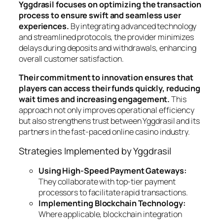
Yggdrasil focuses on optimizing the transaction
process to ensure swift and seamless user
experiences.
By integrating advanced technology
and streamlined protocols, the provider minimizes
delays during deposits and withdrawals, enhancing
overall customer satisfaction.
Their commitment to innovation ensures that
players can access their funds quickly, reducing
wait times and increasing engagement.
This
approach not only improves operational efficiency
but also strengthens trust between Yggdrasil and its
partners in the fast-paced online casino industry.
Strategies Implemented by Yggdrasil
Using High-Speed Payment Gateways:
They collaborate with top-tier payment
processors to facilitate rapid transactions.
Implementing Blockchain Technology:
Where applicable, blockchain integration