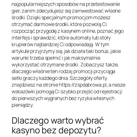
najpopularniejszych sposobów na przetestowanie
gier, zanim zdecydujesz się zainwestować własne
środki. Dzięki specjalnym promocjom możesz
otrzymać darmowe środki, które pozwolą Ci
rozpocząć przygodę z kasynem online, poznać jego
interfejs i sprawdzić, które automaty lub stoły
krupierów najbardziej Ci odpowiadają. W tym
artykule przyjrzymy się, jak działa taki bonus, jakie
warunki trzeba spełnić i jak maksymalnie
wykorzystać otrzymane środki. Zobaczysz także,
dlaczego właśnie ten rodzaj promocji przyciąga
setki graczy każdego dnia. Szczegóły oferty
znajdziesz na stronie https://zspdabrowa.pl, a nasze
wskazówki pomogą Ci szybko przejść od rejestracji
do pierwszych wygranych bez ryzyka własnych
pieniędzy.
Dlaczego warto wybrać
kasyno bez depozytu?