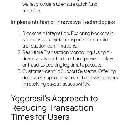
wallet providers to ensure quick fund
transfers.
Implementation of Innovative Technologies
Blockchain Integration:
Exploring blockchain
solutions to provide transparent and rapid
transaction confirmations.
Real-time Transaction Monitoring:
Using AI-
driven analytics to detect and prevent delays
or fraud, expediting legitimate payouts.
Customer-centric Support Systems:
Offering
dedicated support channels that assist players
in resolving payout issues swiftly.
Yggdrasil’s Approach to
Reducing Transaction
Times for Users