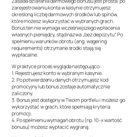
Zasada działania darmowego bonusu jest prosta: po
zarejestrowaniu konta w kasynie otrzymujesz
określoną liczbę darmowych środków lub spinów,
które możesz wykorzystać w wybranych grach.
Bonus ten nie wymaga wcześniejszego wpłacenia
własnych pieniędzy, stąd nazwa „bez depozytu”. Po
spełnieniu warunków obrotu (ang. wagering
requirements) otrzymane środki stają się
wypłacalne.
W praktyce proces wygląda następująco:
1. Rejestrujesz konto w wybranym kasynie.
2. Po potwierdzeniu danych otrzymujesz kod
promocyjny lub bonus zostaje automatycznie
zaliczony.
3. Bonus jest dostępny w Twoim portfelu i możesz go
wykorzystać w grach, które spełniają kryteria
promocji.
4. Po spełnieniu wymagań obrotu (np. 10‑x wartość
bonusu) możesz wypłacić wygraną.