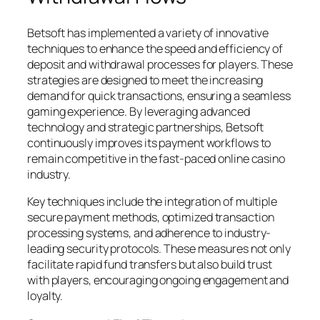
Betsoft has implemented a variety of innovative
techniques to enhance the speed and efficiency of
deposit and withdrawal processes for players. These
strategies are designed to meet the increasing
demand for quick transactions, ensuring a seamless
gaming experience. By leveraging advanced
technology and strategic partnerships, Betsoft
continuously improves its payment workflows to
remain competitive in the fast-paced online casino
industry.
Key techniques include the integration of multiple
secure payment methods, optimized transaction
processing systems, and adherence to industry-
leading security protocols. These measures not only
facilitate rapid fund transfers but also build trust
with players, encouraging ongoing engagement and
loyalty.