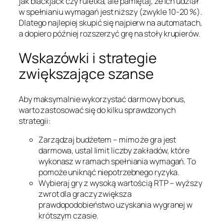
jak blackjack czy ruletka, ale pamiętaj, że ich udział
w spełnianiu wymagań jest niższy (zwykle 10‑20 %).
Dlatego najlepiej skupić się najpierw na automatach,
a dopiero później rozszerzyć grę na stoły krupierów.
Wskazówki i strategie
zwiększające szanse
Aby maksymalnie wykorzystać darmowy bonus,
warto zastosować się do kilku sprawdzonych
strategii:
Zarządzaj budżetem – mimo że gra jest
darmowa, ustal limit liczby zakładów, które
wykonasz w ramach spełniania wymagań. To
pomoże uniknąć niepotrzebnego ryzyka.
Wybieraj gry z wysoką wartością RTP – wyższy
zwrot dla graczy zwiększa
prawdopodobieństwo uzyskania wygranej w
krótszym czasie.