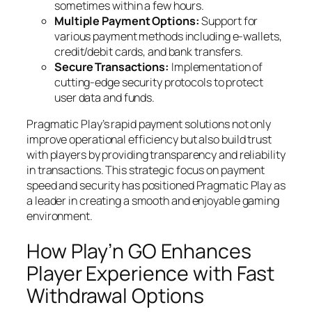
sometimes within a few hours.
Multiple Payment Options:
Support for
various payment methods including e-wallets,
credit/debit cards, and bank transfers.
Secure Transactions:
Implementation of
cutting-edge security protocols to protect
user data and funds.
Pragmatic Play’s rapid payment solutions not only
improve operational efficiency but also build trust
with players by providing transparency and reliability
in transactions. This strategic focus on payment
speed and security has positioned Pragmatic Play as
a leader in creating a smooth and enjoyable gaming
environment.
How Play’n GO Enhances
Player Experience with Fast
Withdrawal Options