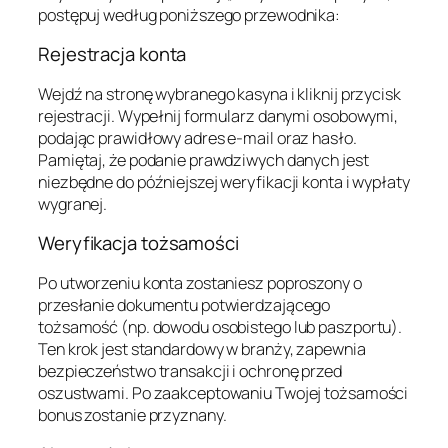
postępuj według poniższego przewodnika:
Rejestracja konta
Wejdź na stronę wybranego kasyna i kliknij przycisk
rejestracji. Wypełnij formularz danymi osobowymi,
podając prawidłowy adres e‑mail oraz hasło.
Pamiętaj, że podanie prawdziwych danych jest
niezbędne do późniejszej weryfikacji konta i wypłaty
wygranej.
Weryfikacja tożsamości
Po utworzeniu konta zostaniesz poproszony o
przesłanie dokumentu potwierdzającego
tożsamość (np. dowodu osobistego lub paszportu).
Ten krok jest standardowy w branży, zapewnia
bezpieczeństwo transakcji i ochronę przed
oszustwami. Po zaakceptowaniu Twojej tożsamości
bonus zostanie przyznany.