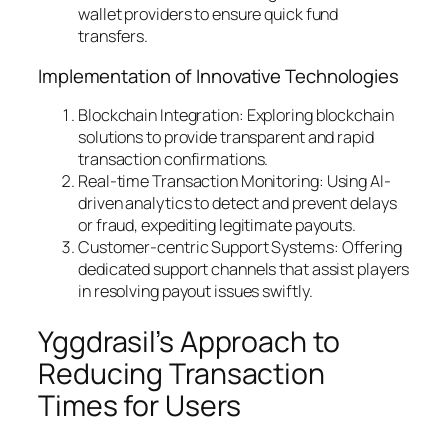
wallet providers to ensure quick fund
transfers.
Implementation of Innovative Technologies
Blockchain Integration:
Exploring blockchain
solutions to provide transparent and rapid
transaction confirmations.
Real-time Transaction Monitoring:
Using AI-
driven analytics to detect and prevent delays
or fraud, expediting legitimate payouts.
Customer-centric Support Systems:
Offering
dedicated support channels that assist players
in resolving payout issues swiftly.
Yggdrasil’s Approach to
Reducing Transaction
Times for Users