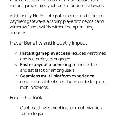
instant game state synchronization across devices.
Additionally, NetEnt integrates secure and efficient
payment gateways, enabling players to deposit and
withdraw funds swiftly without compromising
security.
Player Benefits and Industry Impact
Instant gameplay access
reduces wait times
and keeps players engaged.
Faster payout processing
enhances trust
and satisfaction among users.
Seamless multi-platform experience
ensures consistent speeds across desktop and
mobile devices.
Future Outlook
Continued investment in
speed optimization
technologies
.