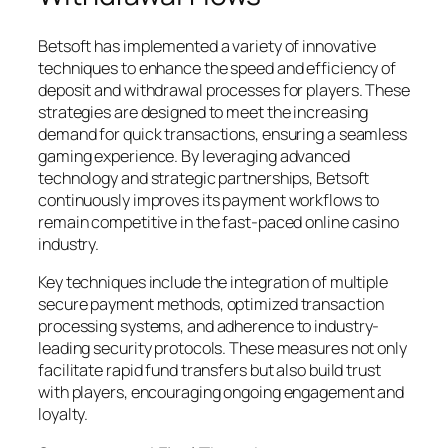
Betsoft has implemented a variety of innovative
techniques to enhance the speed and efficiency of
deposit and withdrawal processes for players. These
strategies are designed to meet the increasing
demand for quick transactions, ensuring a seamless
gaming experience. By leveraging advanced
technology and strategic partnerships, Betsoft
continuously improves its payment workflows to
remain competitive in the fast-paced online casino
industry.
Key techniques include the integration of multiple
secure payment methods, optimized transaction
processing systems, and adherence to industry-
leading security protocols. These measures not only
facilitate rapid fund transfers but also build trust
with players, encouraging ongoing engagement and
loyalty.