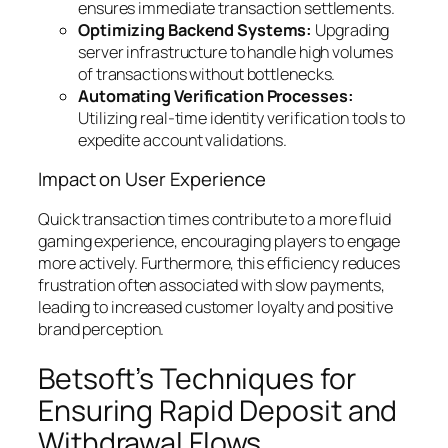
ensures immediate transaction settlements.
Optimizing Backend Systems:
Upgrading
server infrastructure to handle high volumes
of transactions without bottlenecks.
Automating Verification Processes:
Utilizing real-time identity verification tools to
expedite account validations.
Impact on User Experience
Quick transaction times contribute to a more fluid
gaming experience, encouraging players to engage
more actively.
Furthermore, this efficiency reduces
frustration often associated with slow payments,
leading to increased customer loyalty and positive
brand perception.
Betsoft’s Techniques for
Ensuring Rapid Deposit and
Withdrawal Flows