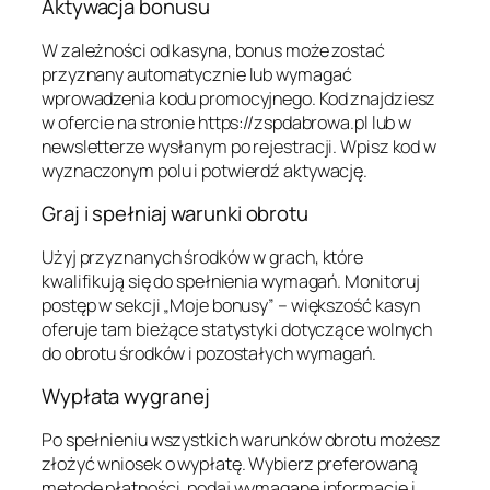
Aktywacja bonusu
W zależności od kasyna, bonus może zostać
przyznany automatycznie lub wymagać
wprowadzenia kodu promocyjnego. Kod znajdziesz
w ofercie na stronie https://zspdabrowa.pl lub w
newsletterze wysłanym po rejestracji. Wpisz kod w
wyznaczonym polu i potwierdź aktywację.
Graj i spełniaj warunki obrotu
Użyj przyznanych środków w grach, które
kwalifikują się do spełnienia wymagań. Monitoruj
postęp w sekcji „Moje bonusy” – większość kasyn
oferuje tam bieżące statystyki dotyczące wolnych
do obrotu środków i pozostałych wymagań.
Wypłata wygranej
Po spełnieniu wszystkich warunków obrotu możesz
złożyć wniosek o wypłatę. Wybierz preferowaną
metodę płatności, podaj wymagane informacje i