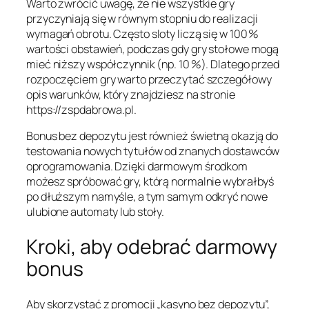
Warto zwrócić uwagę, że nie wszystkie gry
przyczyniają się w równym stopniu do realizacji
wymagań obrotu. Często sloty liczą się w 100 %
wartości obstawień, podczas gdy gry stołowe mogą
mieć niższy współczynnik (np. 10 %). Dlatego przed
rozpoczęciem gry warto przeczytać szczegółowy
opis warunków, który znajdziesz na stronie
https://zspdabrowa.pl.
Bonus bez depozytu jest również świetną okazją do
testowania nowych tytułów od znanych dostawców
oprogramowania. Dzięki darmowym środkom
możesz spróbować gry, którą normalnie wybrałbyś
po dłuższym namyśle, a tym samym odkryć nowe
ulubione automaty lub stoły.
Kroki, aby odebrać darmowy
bonus
Aby skorzystać z promocji „kasyno bez depozytu”,