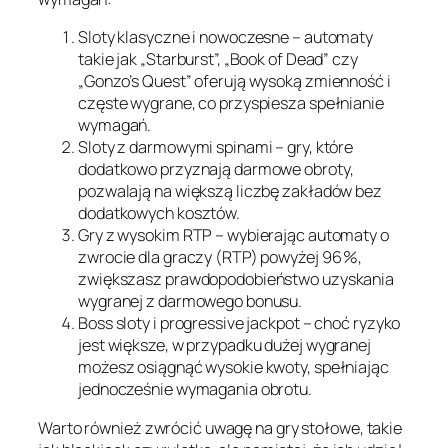
Sloty klasyczne i nowoczesne – automaty
takie jak „Starburst”, „Book of Dead” czy
„Gonzo’s Quest” oferują wysoką zmienność i
częste wygrane, co przyspiesza spełnianie
wymagań.
Sloty z darmowymi spinami – gry, które
dodatkowo przyznają darmowe obroty,
pozwalają na większą liczbę zakładów bez
dodatkowych kosztów.
Gry z wysokim RTP – wybierając automaty o
zwrocie dla graczy (RTP) powyżej 96 %,
zwiększasz prawdopodobieństwo uzyskania
wygranej z darmowego bonusu.
Boss sloty i progressive jackpot – choć ryzyko
jest większe, w przypadku dużej wygranej
możesz osiągnąć wysokie kwoty, spełniając
jednocześnie wymagania obrotu.
Warto również zwrócić uwagę na gry stołowe, takie