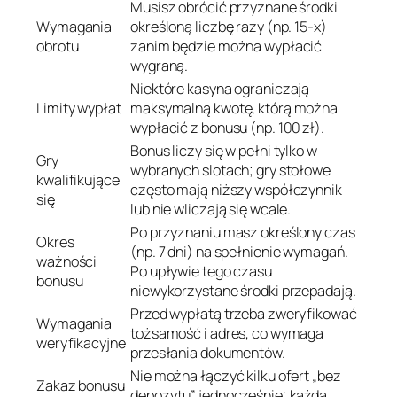
Musisz obrócić przyznane środki
Wymagania
określoną liczbę razy (np. 15‑x)
obrotu
zanim będzie można wypłacić
wygraną.
Niektóre kasyna ograniczają
Limity wypłat
maksymalną kwotę, którą można
wypłacić z bonusu (np. 100 zł).
Bonus liczy się w pełni tylko w
Gry
wybranych slotach; gry stołowe
kwalifikujące
często mają niższy współczynnik
się
lub nie wliczają się wcale.
Po przyznaniu masz określony czas
Okres
(np. 7 dni) na spełnienie wymagań.
ważności
Po upływie tego czasu
bonusu
niewykorzystane środki przepadają.
Przed wypłatą trzeba zweryfikować
Wymagania
tożsamość i adres, co wymaga
weryfikacyjne
przesłania dokumentów.
Nie można łączyć kilku ofert „bez
Zakaz bonusu
depozytu” jednocześnie; każda