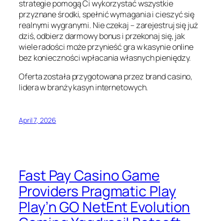
strategie pomogą Ci wykorzystać wszystkie
przyznane środki, spełnić wymagania i cieszyć się
realnymi wygranymi. Nie czekaj – zarejestruj się już
dziś, odbierz darmowy bonus i przekonaj się, jak
wiele radości może przynieść gra w kasynie online
bez konieczności wpłacania własnych pieniędzy.
Oferta została przygotowana przez brand casino,
lidera w branży kasyn internetowych.
April 7, 2026
Fast Pay Casino Game
Providers Pragmatic Play
Play’n GO NetEnt Evolution