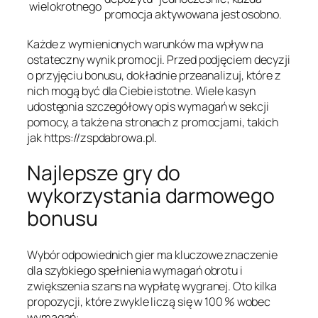
wielokrotnego
promocja aktywowana jest osobno.
Każde z wymienionych warunków ma wpływ na
ostateczny wynik promocji. Przed podjęciem decyzji
o przyjęciu bonusu, dokładnie przeanalizuj, które z
nich mogą być dla Ciebie istotne. Wiele kasyn
udostępnia szczegółowy opis wymagań w sekcji
pomocy, a także na stronach z promocjami, takich
jak https://zspdabrowa.pl.
Najlepsze gry do
wykorzystania darmowego
bonusu
Wybór odpowiednich gier ma kluczowe znaczenie
dla szybkiego spełnienia wymagań obrotu i
zwiększenia szans na wypłatę wygranej. Oto kilka
propozycji, które zwykle liczą się w 100 % wobec
wymagań: