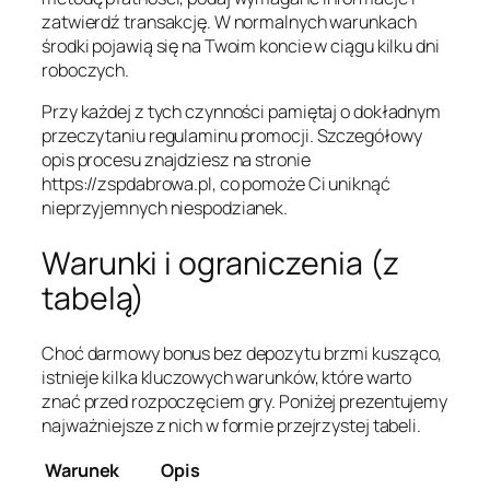
zatwierdź transakcję. W normalnych warunkach
środki pojawią się na Twoim koncie w ciągu kilku dni
roboczych.
Przy każdej z tych czynności pamiętaj o dokładnym
przeczytaniu regulaminu promocji. Szczegółowy
opis procesu znajdziesz na stronie
https://zspdabrowa.pl, co pomoże Ci uniknąć
nieprzyjemnych niespodzianek.
Warunki i ograniczenia (z
tabelą)
Choć darmowy bonus bez depozytu brzmi kusząco,
istnieje kilka kluczowych warunków, które warto
znać przed rozpoczęciem gry. Poniżej prezentujemy
najważniejsze z nich w formie przejrzystej tabeli.
Warunek
Opis