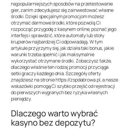
najpopularniejszych sposobów na przetestowanie
gier, zanim zdecydujesz się zainwestować własne
środki. Dzięki specjalnym promocjom możesz
otrzymać darmowe środki, które pozwolą Ci
rozpocząć przygodę z kasynem online, poznać jego
interfejs i sprawdzić, które automaty lub stoły
krupierów najbardziej Ci odpowiadają. W tym
artykule przyjrzymy się, jak działa taki bonus, jakie
warunki trzeba spełnić i jak maksymalnie
wykorzystać otrzymane środki. Zobaczysz także,
dlaczego właśnie ten rodzaj promocji przyciąga
setki graczy każdego dnia. Szczegóły oferty
znajdziesz na stronie https://zspdabrowa.pl, a nasze
wskazówki pomogą Ci szybko przejść od rejestracji
do pierwszych wygranych bez ryzyka własnych
pieniędzy.
Dlaczego warto wybrać
kasyno bez depozytu?