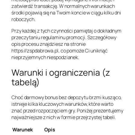
zatwierdź transakcję. W normalnych warunkach
środki pojawią się na Twoim koncie w ciągu kilku dni
roboczych.
Przy każdej z tych czynności pamiętaj o dokładnym
przeczytaniu regulaminu promocji. Szczegółowy
opis procesu znajdziesz na stronie
https://zspdabrowa.pl, co pomoże Ci uniknąć
nieprzyjemnych niespodzianek.
Warunki i ograniczenia (z
tabelą)
Choć darmowy bonus bez depozytu brzmi kusząco,
istnieje kilka kluczowych warunków, które warto
znać przed rozpoczęciem gry. Poniżej prezentujemy
najważniejsze z nich w formie przejrzystej tabeli.
Warunek
Opis