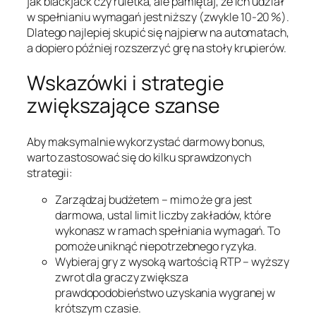
jak blackjack czy ruletka, ale pamiętaj, że ich udział
w spełnianiu wymagań jest niższy (zwykle 10‑20 %).
Dlatego najlepiej skupić się najpierw na automatach,
a dopiero później rozszerzyć grę na stoły krupierów.
Wskazówki i strategie
zwiększające szanse
Aby maksymalnie wykorzystać darmowy bonus,
warto zastosować się do kilku sprawdzonych
strategii:
Zarządzaj budżetem – mimo że gra jest
darmowa, ustal limit liczby zakładów, które
wykonasz w ramach spełniania wymagań. To
pomoże uniknąć niepotrzebnego ryzyka.
Wybieraj gry z wysoką wartością RTP – wyższy
zwrot dla graczy zwiększa
prawdopodobieństwo uzyskania wygranej w
krótszym czasie.