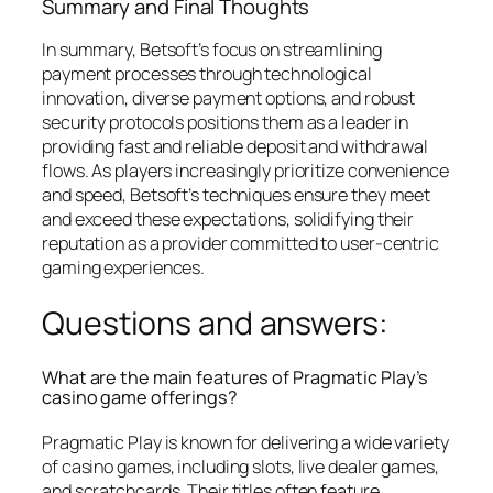
Summary and Final Thoughts
In summary, Betsoft’s focus on streamlining
payment processes through technological
innovation, diverse payment options, and robust
security protocols positions them as a leader in
providing fast and reliable deposit and withdrawal
flows. As players increasingly prioritize convenience
and speed, Betsoft’s techniques ensure they meet
and exceed these expectations, solidifying their
reputation as a provider committed to user-centric
gaming experiences.
Questions and answers:
What are the main features of Pragmatic Play’s
casino game offerings?
Pragmatic Play is known for delivering a wide variety
of casino games, including slots, live dealer games,
and scratchcards. Their titles often feature