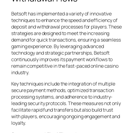
Betsoft has implemented a variety of innovative
techniques to enhance the speed and efficiency of
deposit and withdrawal processes for players. These
strategies are designed to meet the increasing
demand for quick transactions, ensuring a seamless
gaming experience. By leveraging advanced
technology and strategic partnerships, Betsoft
continuously improves its payment workflows to
remain competitive in the fast-paced online casino
industry.
Key techniques include the integration of multiple
secure payment methods, optimized transaction
processing systems, and adherence to industry-
leading security protocols. These measures not only
facilitate rapid fund transfers but also build trust
with players, encouraging ongoing engagement and
loyalty.