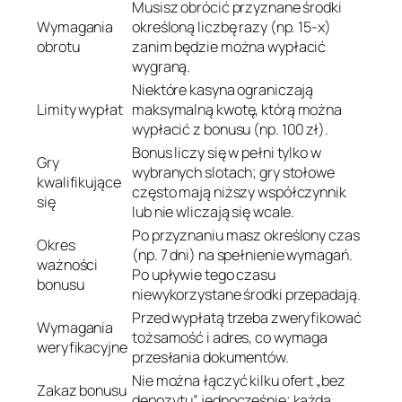
Musisz obrócić przyznane środki
Wymagania
określoną liczbę razy (np. 15‑x)
obrotu
zanim będzie można wypłacić
wygraną.
Niektóre kasyna ograniczają
Limity wypłat
maksymalną kwotę, którą można
wypłacić z bonusu (np. 100 zł).
Bonus liczy się w pełni tylko w
Gry
wybranych slotach; gry stołowe
kwalifikujące
często mają niższy współczynnik
się
lub nie wliczają się wcale.
Po przyznaniu masz określony czas
Okres
(np. 7 dni) na spełnienie wymagań.
ważności
Po upływie tego czasu
bonusu
niewykorzystane środki przepadają.
Przed wypłatą trzeba zweryfikować
Wymagania
tożsamość i adres, co wymaga
weryfikacyjne
przesłania dokumentów.
Nie można łączyć kilku ofert „bez
Zakaz bonusu
depozytu” jednocześnie; każda