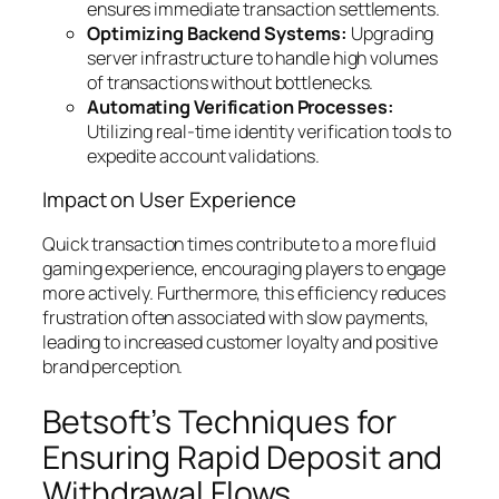
ensures immediate transaction settlements.
Optimizing Backend Systems:
Upgrading
server infrastructure to handle high volumes
of transactions without bottlenecks.
Automating Verification Processes:
Utilizing real-time identity verification tools to
expedite account validations.
Impact on User Experience
Quick transaction times contribute to a more fluid
gaming experience, encouraging players to engage
more actively.
Furthermore, this efficiency reduces
frustration often associated with slow payments,
leading to increased customer loyalty and positive
brand perception.
Betsoft’s Techniques for
Ensuring Rapid Deposit and
Withdrawal Flows