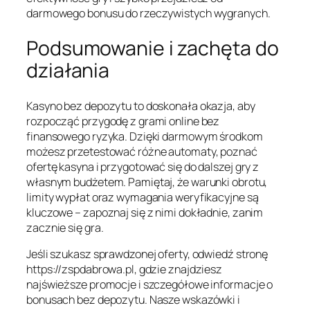
darmowego bonusu do rzeczywistych wygranych.
Podsumowanie i zachęta do
działania
Kasyno bez depozytu to doskonała okazja, aby
rozpocząć przygodę z grami online bez
finansowego ryzyka. Dzięki darmowym środkom
możesz przetestować różne automaty, poznać
ofertę kasyna i przygotować się do dalszej gry z
własnym budżetem. Pamiętaj, że warunki obrotu,
limity wypłat oraz wymagania weryfikacyjne są
kluczowe – zapoznaj się z nimi dokładnie, zanim
zacznie się gra.
Jeśli szukasz sprawdzonej oferty, odwiedź stronę
https://zspdabrowa.pl, gdzie znajdziesz
najświeższe promocje i szczegółowe informacje o
bonusach bez depozytu. Nasze wskazówki i