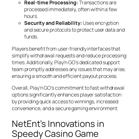
Real-time Processing:
Transactions are
processed immediately, often within a few
hours.
Security and Reliability:
Uses encryption
and secure protocols to protect user data and
funds.
Players benefit from user-friendly interfaces that
simplify withdrawal requests and reduce processing
times. Additionally, Play’n GO’s dedicated support
team promptly addresses any issues that may arise,
ensuring a smooth and efficient payout process.
Overall, Play’n GO’s commitment to fast withdrawal
options significantly enhances player satisfaction
by providing quick access to winnings, increased
convenience, and a secure gaming environment.
NetEnt’s Innovations in
Speedy Casino Game