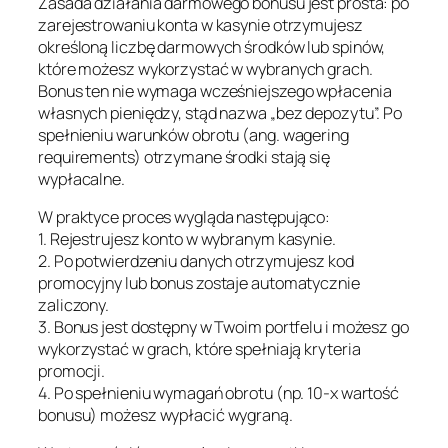
Zasada działania darmowego bonusu jest prosta: po
zarejestrowaniu konta w kasynie otrzymujesz
określoną liczbę darmowych środków lub spinów,
które możesz wykorzystać w wybranych grach.
Bonus ten nie wymaga wcześniejszego wpłacenia
własnych pieniędzy, stąd nazwa „bez depozytu”. Po
spełnieniu warunków obrotu (ang. wagering
requirements) otrzymane środki stają się
wypłacalne.
W praktyce proces wygląda następująco:
1. Rejestrujesz konto w wybranym kasynie.
2. Po potwierdzeniu danych otrzymujesz kod
promocyjny lub bonus zostaje automatycznie
zaliczony.
3. Bonus jest dostępny w Twoim portfelu i możesz go
wykorzystać w grach, które spełniają kryteria
promocji.
4. Po spełnieniu wymagań obrotu (np. 10‑x wartość
bonusu) możesz wypłacić wygraną.