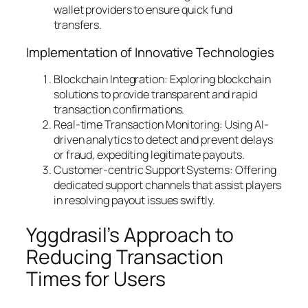
wallet providers to ensure quick fund
transfers.
Implementation of Innovative Technologies
Blockchain Integration:
Exploring blockchain
solutions to provide transparent and rapid
transaction confirmations.
Real-time Transaction Monitoring:
Using AI-
driven analytics to detect and prevent delays
or fraud, expediting legitimate payouts.
Customer-centric Support Systems:
Offering
dedicated support channels that assist players
in resolving payout issues swiftly.
Yggdrasil’s Approach to
Reducing Transaction
Times for Users