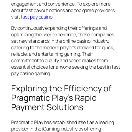
engagement and convenience. To explore more
about fast payout options and top game providers,
visit
fast pay casino
.
By continuously expanding their offerings and
optimizing the user experience, these companies
set new standards in the online casino industry,
catering to the modern player’s demand for quick,
reliable, and entertaining gaming. Their
commitment to quality and speed makes them
essential choices for anyone seeking the best in fast
pay casino gaming.
Exploring the Efficiency of
Pragmatic Play’s Rapid
Payment Solutions
Pragmatic Play has established itself as a leading
provider in the iGaming industry by offering