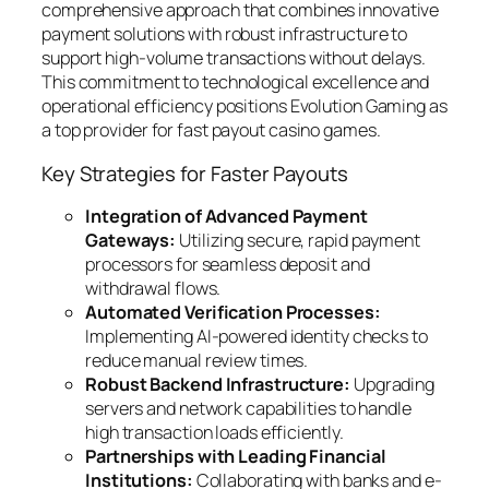
comprehensive approach that combines innovative
payment solutions with robust infrastructure to
support high-volume transactions without delays.
This commitment to technological excellence and
operational efficiency positions Evolution Gaming as
a top provider for fast payout casino games.
Key Strategies for Faster Payouts
Integration of Advanced Payment
Gateways:
Utilizing secure, rapid payment
processors for seamless deposit and
withdrawal flows.
Automated Verification Processes:
Implementing AI-powered identity checks to
reduce manual review times.
Robust Backend Infrastructure:
Upgrading
servers and network capabilities to handle
high transaction loads efficiently.
Partnerships with Leading Financial
Institutions:
Collaborating with banks and e-