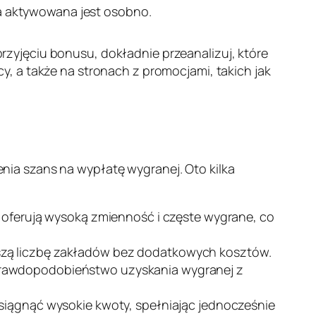
ja aktywowana jest osobno.
zyjęciu bonusu, dokładnie przeanalizuj, które
, a także na stronach z promocjami, takich jak
ia szans na wypłatę wygranej. Oto kilka
” oferują wysoką zmienność i częste wygrane, co
kszą liczbę zakładów bez dodatkowych kosztów.
 prawdopodobieństwo uzyskania wygranej z
osiągnąć wysokie kwoty, spełniając jednocześnie