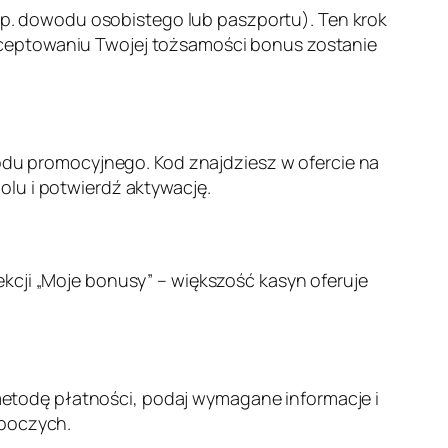
. dowodu osobistego lub paszportu). Ten krok
kceptowaniu Twojej tożsamości bonus zostanie
u promocyjnego. Kod znajdziesz w ofercie na
olu i potwierdź aktywację.
kcji „Moje bonusy” – większość kasyn oferuje
etodę płatności, podaj wymagane informacje i
oboczych.