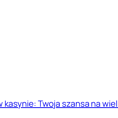
kasynie: Twoja szansa na wiel