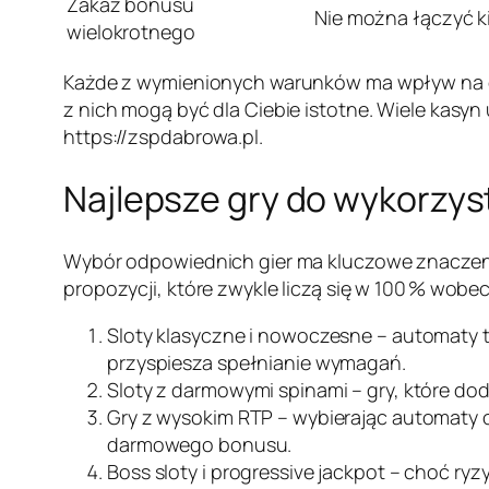
Zakaz bonusu
Nie można łączyć k
wielokrotnego
Każde z wymienionych warunków ma wpływ na ost
z nich mogą być dla Ciebie istotne. Wiele kasy
https://zspdabrowa.pl.
Najlepsze gry do wykorzy
Wybór odpowiednich gier ma kluczowe znaczenie
propozycji, które zwykle liczą się w 100 % wob
Sloty klasyczne i nowoczesne – automaty ta
przyspiesza spełnianie wymagań.
Sloty z darmowymi spinami – gry, które d
Gry z wysokim RTP – wybierając automaty 
darmowego bonusu.
Boss sloty i progressive jackpot – choć r