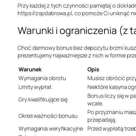
Przy każdej z tych czynności pamiętaj o dokła
https://zspdabrowa.pl, co pomoże Ci uniknąć n
Warunki i ograniczenia (z t
Choć darmowy bonus bez depozytu brzmi kusząco
prezentujemy najważniejsze z nich w formie przej
Warunek
Opis
Wymagania obrotu
Musisz obrócić prz
Limity wypłat
Niektóre kasyna og
Bonus liczy się w p
Gry kwalifikujące się
wcale.
Po przyznaniu masz
Okres ważności bonusu
przepadają.
Wymagania weryfikacyjne
Przed wypłatą trze