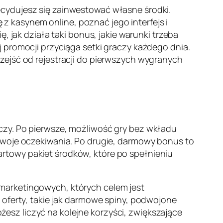
ecydujesz się zainwestować własne środki.
 kasynem online, poznać jego interfejs i
, jak działa taki bonus, jakie warunki trzeba
 promocji przyciąga setki graczy każdego dnia.
zejść od rejestracji do pierwszych wygranych
czy. Po pierwsze, możliwość gry bez wkładu
 Twoje oczekiwania. Po drugie, darmowy bonus to
rtowy pakiet środków, które po spełnieniu
marketingowych, których celem jest
 oferty, takie jak darmowe spiny, podwojone
sz liczyć na kolejne korzyści, zwiększające