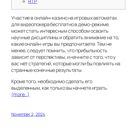
RTP
Участие в онлайн-казино на игровых автоматах
для видеопокера бесплатно в демо-режиме
может стать интересным способом освоить
научные дисциплины и обратить внимание на то,
какие онлайн-игры вы предпочитаете. Тем не
менее, следует помнить, что прибыльность
зависит от перспективы, и начните с того, что у
вас нет стратегий, которые могли бы повлиять на
странные конечные результаты.
Кроме того, необходимо сделать его
выделенным, как только вы начнете играть.
(more…)
November 2, 2024