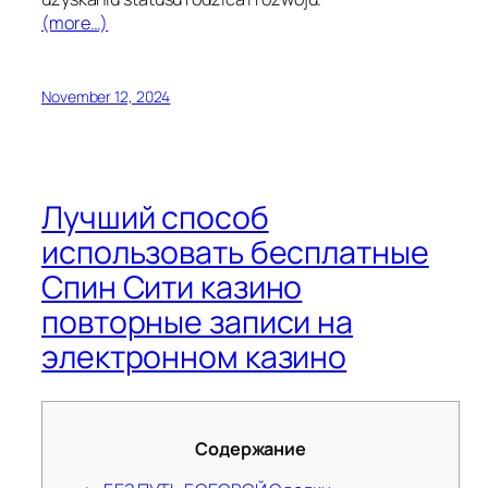
(more…)
November 12, 2024
Лучший способ
использовать бесплатные
Спин Сити казино
повторные записи на
электронном казино
Содержание