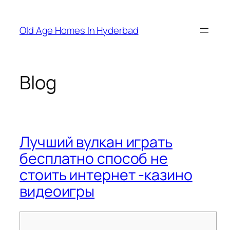
Skip
to
Old Age Homes In Hyderbad
content
Blog
Лучший вулкан играть
бесплатно способ не
стоить интернет -казино
видеоигры