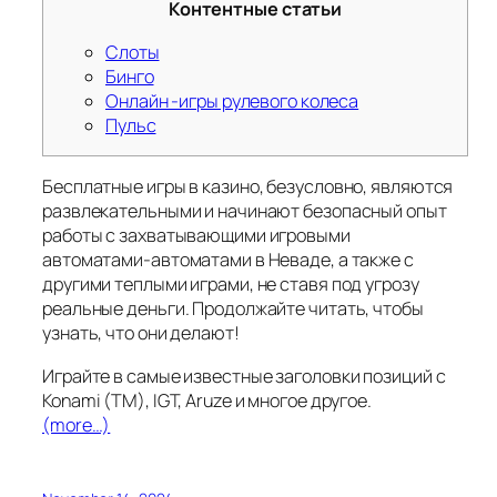
Контентные статьи
Слоты
Бинго
Онлайн -игры рулевого колеса
Пульс
Бесплатные игры в казино, безусловно, являются
развлекательными и начинают безопасный опыт
работы с захватывающими игровыми
автоматами-автоматами в Неваде, а также с
другими теплыми играми, не ставя под угрозу
реальные деньги. Продолжайте читать, чтобы
узнать, что они делают!
Играйте в самые известные заголовки позиций с
Konami (TM), IGT, Aruze и многое другое.
(more…)