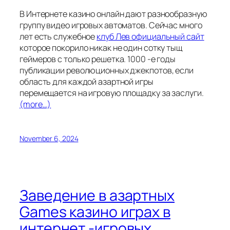
В Интернете казино онлайн дают разнообразную
группу видео игровых автоматов. Сейчас много
лет есть служебное
клуб Лев официальный сайт
которое покорило никак не один сотку тыщ
геймеров с только решетка. 1000 -е годы
публикации революционных джекпотов, если
область для каждой азартной игры
перемещается на игровую площадку за заслуги.
(more…)
November 6, 2024
Заведение в азартных
Games казино играх в
интернет -игровых