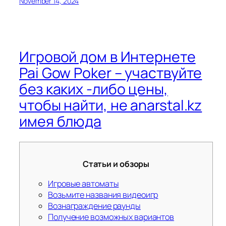
November 14, 2024
Игровой дом в Интернете
Pai Gow Poker – участвуйте
без каких -либо цены,
чтобы найти, не anarstal.kz
имея блюда
Статьи и обзоры
Игровые автоматы
Возьмите названия видеоигр
Вознаграждение раунды
Получение возможных вариантов