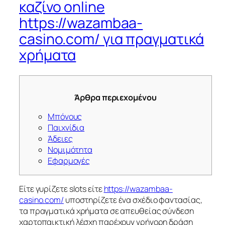
καζίνο online
https://wazambaa-
casino.com/ για πραγματικά
χρήματα
Άρθρα περιεχομένου
Μπόνους
Παιχνίδια
Άδειες
Νομιμότητα
Εφαρμογές
Είτε γυρίζετε slots είτε
https://wazambaa-
casino.com/
υποστηρίζετε ένα σχέδιο φαντασίας,
τα πραγματικά χρήματα σε απευθείας σύνδεση
χαρτοπαικτική λέσχη παρέχουν γρήγορη δράση