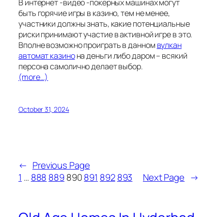
В интернет -видео -покерных машинах могут
быть горячие игры в казино, тем не менее,
участники должны знать, какие потенциальные
риски принимают участие в активной игре в это.
Вполне возможно проиграть в данном
вулкан
автомат казино
на деньги либо даром – всякий
персона самолично делает выбор.
(more…)
October 31, 2024
←
Previous Page
1
…
888
889
890
891
892
893
Next Page
→