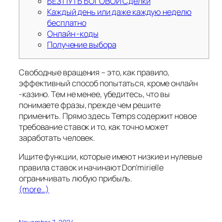
БЕЗ ПУТЬ БОГОВОЙ Сделки
Каждый день или даже каждую неделю
бесплатно
Онлайн -коды
Получение выбора
Свободные вращения – это, как правило,
эффективный способ попытаться, кроме онлайн
-казино. Тем не менее, убедитесь, что вы
понимаете фразы, прежде чем решите
применить. Прямо здесь Temps содержит новое
требование ставок и то, как точно может
заработать человек.
Ищите функции, которые имеют низкие и нулевые
правила ставок и начинают Don’mirielle
ограничивать любую прибыль.
(more…)