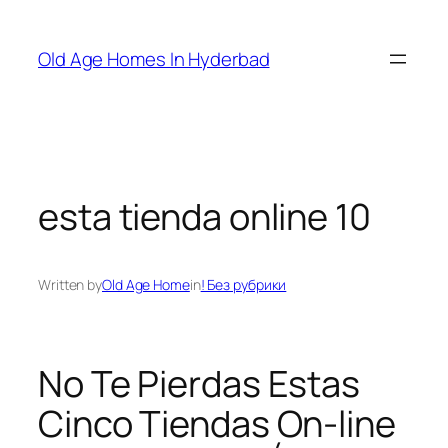
Skip
to
Old Age Homes In Hyderbad
content
esta tienda online 10
Written by
Old Age Home
in
! Без рубрики
No Te Pierdas Estas
Cinco Tiendas On-line