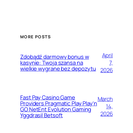
MORE POSTS
April
Zdobądź darmowy bonus w
7,
kasynie: Twoja szansa na
wielkie wygrane bez depozytu
2026
Fast Pay Casino Game
March
Providers Pragmatic Play Play’n
14,
GO NetEnt Evolution Gaming
2026
Yggdrasil Betsoft