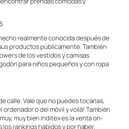
s encontrar prendas cómodas y
5
ha hecho realmente conocida después de
n sus productos públicamente. También
lowers de los vestidos y camisas
lgodón para niños pequeños y con ropa
e calle. Vale que no puedes tocarlas,
l ordenador o del móvil y voilà! También
muy, muy bien Inditex es la venta on-
 los rankings habidos y por haber.