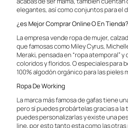
acabas de ser mamá, también cuentan c
elegantes, así como conjuntos para el dí
¿es Mejor Comprar Online O En Tienda?
La empresa vende ropa de mujer, calzad
que famosas como Miley Cyrus, Michelle
Meraki, pensada en “ropa atemporal” y ce
coloridos y floridos. O especiales par
100% algodón orgánico para las pieles 
Ropa De Working
La marca más famosa de gafas tiene una 
pero sí puedes probártelas gracias a la 
puedes personalizarlas y existe una pes
line, por esto tanto esta como las otras