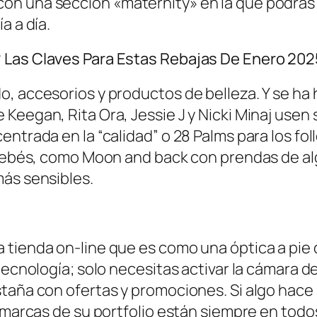
on una sección «maternity» en la que podrá
a a día.
 Las Claves Para Estas Rebajas De Enero 202
o, accesorios y productos de belleza. Y se 
 Keegan, Rita Ora, Jessie J y Nicki Minaj use
ntrada en la “calidad” o 28 Palms para los fol
a bebés, como Moon and back con prendas de a
más sensibles.
tienda on-line que es como una óptica a pie d
tecnología; solo necesitas activar la cámara de
taña con ofertas y promociones. Si algo hace 
 marcas de su portfolio están siempre en todos