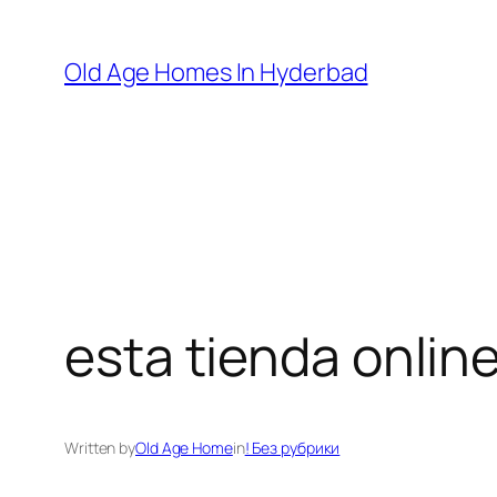
Skip
to
Old Age Homes In Hyderbad
content
esta tienda online
Written by
Old Age Home
in
! Без рубрики