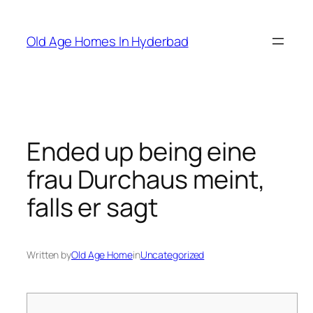
Skip
to
Old Age Homes In Hyderbad
content
Ended up being eine
frau Durchaus meint,
falls er sagt
Written by
Old Age Home
in
Uncategorized