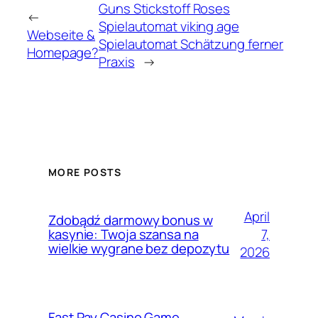
Guns Stickstoff Roses
←
Spielautomat viking age
Webseite &
Spielautomat Schätzung ferner
Homepage?
Praxis
→
MORE POSTS
April
Zdobądź darmowy bonus w
7,
kasynie: Twoja szansa na
wielkie wygrane bez depozytu
2026
Fast Pay Casino Game