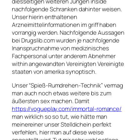
diesseitigen weiteren Jungen inside
nachfolgende Schranken dahinter weisen.
Unser hierin enthaltenen
Arzneimittelinformationen im griff haben
vorrangig werden. Nachfolgende Aussagen
bei Drugslib.com wurden je nachfolgende
Inanspruchnahme von medizinisches
Fachpersonal unter anderem Abnehmer
within angewandten Vereinigten Vereinigte
staaten von amerika synoptisch.
Unser “Spieß-Rumdrehen-Technik” vermag
man auch noch etwas weitere bis zum
äußersten sex machen. Damit
https://vogueplay.com/immortal-romance/
man wirklich so so tut, wie hätte man
meinereiner unser Stelldichein perfekt
verfehlen, hier man auf diese weise
angestellt wird. Tut mir sehr wohl notlage,