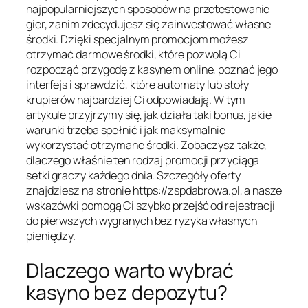
najpopularniejszych sposobów na przetestowanie
gier, zanim zdecydujesz się zainwestować własne
środki. Dzięki specjalnym promocjom możesz
otrzymać darmowe środki, które pozwolą Ci
rozpocząć przygodę z kasynem online, poznać jego
interfejs i sprawdzić, które automaty lub stoły
krupierów najbardziej Ci odpowiadają. W tym
artykule przyjrzymy się, jak działa taki bonus, jakie
warunki trzeba spełnić i jak maksymalnie
wykorzystać otrzymane środki. Zobaczysz także,
dlaczego właśnie ten rodzaj promocji przyciąga
setki graczy każdego dnia. Szczegóły oferty
znajdziesz na stronie https://zspdabrowa.pl, a nasze
wskazówki pomogą Ci szybko przejść od rejestracji
do pierwszych wygranych bez ryzyka własnych
pieniędzy.
Dlaczego warto wybrać
kasyno bez depozytu?