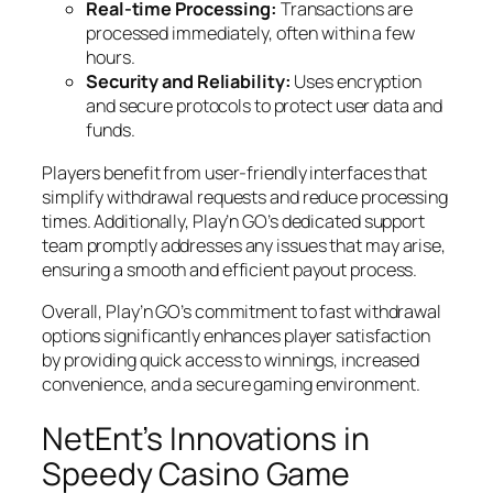
Real-time Processing:
Transactions are
processed immediately, often within a few
hours.
Security and Reliability:
Uses encryption
and secure protocols to protect user data and
funds.
Players benefit from user-friendly interfaces that
simplify withdrawal requests and reduce processing
times. Additionally, Play’n GO’s dedicated support
team promptly addresses any issues that may arise,
ensuring a smooth and efficient payout process.
Overall, Play’n GO’s commitment to fast withdrawal
options significantly enhances player satisfaction
by providing quick access to winnings, increased
convenience, and a secure gaming environment.
NetEnt’s Innovations in
Speedy Casino Game