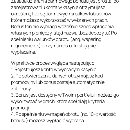
Zasada działania darmowego bonusu jest prosta: po
zarejestrowaniu konta w kasynie otrzymujesz
określoną liczbę darmowych środków lub spinów,
które możesz wykorzystać w wybranych grach.
Bonus ten nie wymaga wcześniejszego wpłacenia
własnych pieniędzy, stąd nazwa „bez depozytu”. Po
spełnieniu warunków obrotu (ang. wagering
requirements) otrzymane środki stają się
wypłacalne.
W praktyce proces wygląda następująco:
1. Rejestrujesz konto w wybranym kasynie.
2. Po potwierdzeniu danych otrzymujesz kod
promocyjny lub bonus zostaje automatycznie
zaliczony.
3. Bonus jest dostępny w Twoim portfelu i możesz go
wykorzystać w grach, które spełniają kryteria
promocji.
4. Po spełnieniu wymagań obrotu (np. 10‑x wartość
bonusu) możesz wypłacić wygraną.