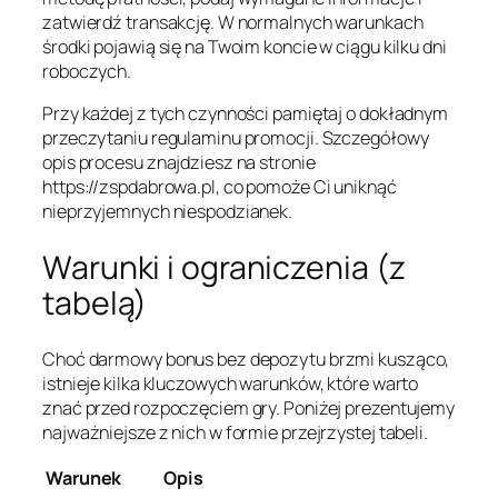
zatwierdź transakcję. W normalnych warunkach
środki pojawią się na Twoim koncie w ciągu kilku dni
roboczych.
Przy każdej z tych czynności pamiętaj o dokładnym
przeczytaniu regulaminu promocji. Szczegółowy
opis procesu znajdziesz na stronie
https://zspdabrowa.pl, co pomoże Ci uniknąć
nieprzyjemnych niespodzianek.
Warunki i ograniczenia (z
tabelą)
Choć darmowy bonus bez depozytu brzmi kusząco,
istnieje kilka kluczowych warunków, które warto
znać przed rozpoczęciem gry. Poniżej prezentujemy
najważniejsze z nich w formie przejrzystej tabeli.
Warunek
Opis