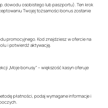
. dowodu osobistego lub paszportu). Ten krok
kceptowaniu Twojej tożsamości bonus zostanie
u promocyjnego. Kod znajdziesz w ofercie na
olu i potwierdź aktywację.
kcji „Moje bonusy” – większość kasyn oferuje
etodę płatności, podaj wymagane informacje i
oboczych.