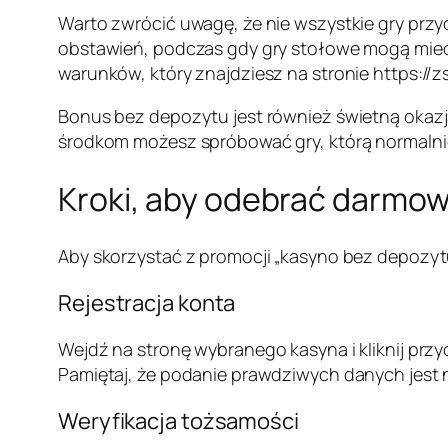
Warto zwrócić uwagę, że nie wszystkie gry przyc
obstawień, podczas gdy gry stołowe mogą mieć
warunków, który znajdziesz na stronie https://
Bonus bez depozytu jest również świetną oka
środkom możesz spróbować gry, którą normalni
Kroki, aby odebrać darmo
Aby skorzystać z promocji „kasyno bez depozy
Rejestracja konta
Wejdź na stronę wybranego kasyna i kliknij przy
Pamiętaj, że podanie prawdziwych danych jest n
Weryfikacja tożsamości