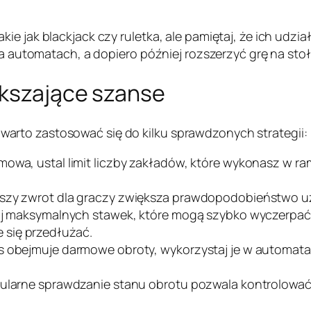
ie jak blackjack czy ruletka, ale pamiętaj, że ich udzi
 na automatach, a dopiero później rozszerzyć grę na stoł
ększające szanse
arto zastosować się do kilku sprawdzonych strategii:
rmowa, ustal limit liczby zakładów, które wykonasz w
ższy zwrot dla graczy zwiększa prawdopodobieństwo uz
iaj maksymalnych stawek, które mogą szybko wyczerpać p
 się przedłużać.
us obejmuje darmowe obroty, wykorzystaj je w automata
gularne sprawdzanie stanu obrotu pozwala kontrolować,