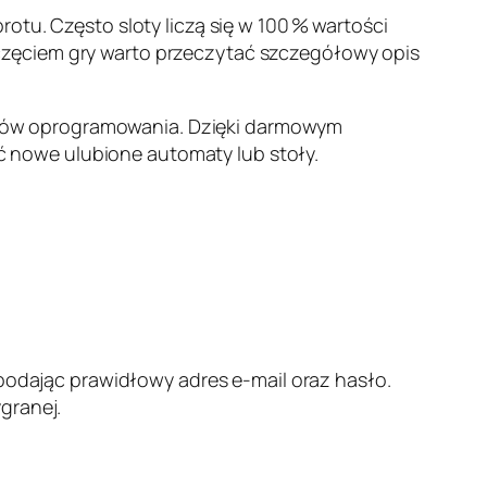
otu. Często sloty liczą się w 100 % wartości
częciem gry warto przeczytać szczegółowy opis
ców oprogramowania. Dzięki darmowym
 nowe ulubione automaty lub stoły.
 podając prawidłowy adres e‑mail oraz hasło.
granej.