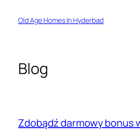
Skip
to
Old Age Homes In Hyderbad
content
Blog
Zdobądź darmowy bonus w 