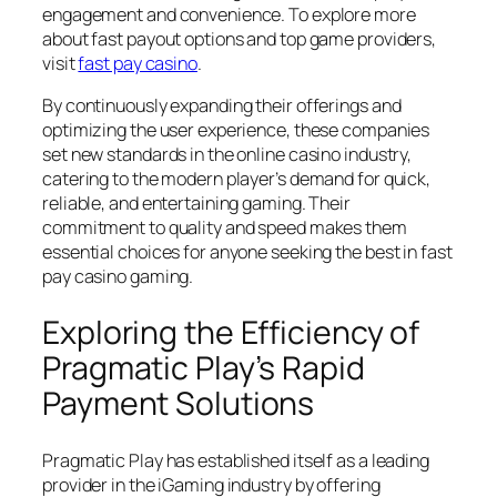
engagement and convenience. To explore more
about fast payout options and top game providers,
visit
fast pay casino
.
By continuously expanding their offerings and
optimizing the user experience, these companies
set new standards in the online casino industry,
catering to the modern player’s demand for quick,
reliable, and entertaining gaming. Their
commitment to quality and speed makes them
essential choices for anyone seeking the best in fast
pay casino gaming.
Exploring the Efficiency of
Pragmatic Play’s Rapid
Payment Solutions
Pragmatic Play has established itself as a leading
provider in the iGaming industry by offering