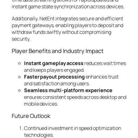
instant game state synchronization across devices.
Additionally, NetEnt integrates secure and efficient
payment gateways, enabling players to deposit and
withdraw funds swiftly without compromising
security.
Player Benefits and Industry Impact
Instant gameplay access
reduces wait times
and keeps players engaged.
Faster payout processing
enhances trust
and satisfaction among users.
Seamless multi-platform experience
ensures consistent speeds across desktop and
mobile devices.
Future Outlook
Continued investment in
speed optimization
technologies
.