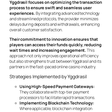
Yggdrasil focuses on optimizing the transaction
process to ensure swift and seamless user
experiences.
By integrating advanced technology
and streamlined protocols, the provider minimizes
delays during deposits and withdrawals, enhancing
overall customer satisfaction.
Their commitment to innovation ensures that
players can access their funds quickly, reducing
wait times and increasing engagement.
This
approach not only improves operational efficiency
but also strengthens trust between Yggdrasil and its
partners in the fast-paced online casino industry.
Strategies Implemented by Yggdrasil
Using High-Speed Payment Gateways:
They collaborate with top-tier payment
processors to facilitate rapid transactions.
Implementing Blockchain Technology:
Where applicable, blockchain integration