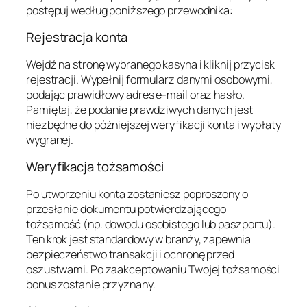
postępuj według poniższego przewodnika:
Rejestracja konta
Wejdź na stronę wybranego kasyna i kliknij przycisk
rejestracji. Wypełnij formularz danymi osobowymi,
podając prawidłowy adres e‑mail oraz hasło.
Pamiętaj, że podanie prawdziwych danych jest
niezbędne do późniejszej weryfikacji konta i wypłaty
wygranej.
Weryfikacja tożsamości
Po utworzeniu konta zostaniesz poproszony o
przesłanie dokumentu potwierdzającego
tożsamość (np. dowodu osobistego lub paszportu).
Ten krok jest standardowy w branży, zapewnia
bezpieczeństwo transakcji i ochronę przed
oszustwami. Po zaakceptowaniu Twojej tożsamości
bonus zostanie przyznany.