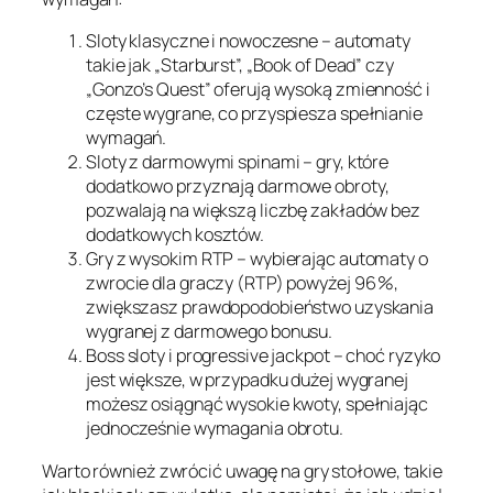
Sloty klasyczne i nowoczesne – automaty
takie jak „Starburst”, „Book of Dead” czy
„Gonzo’s Quest” oferują wysoką zmienność i
częste wygrane, co przyspiesza spełnianie
wymagań.
Sloty z darmowymi spinami – gry, które
dodatkowo przyznają darmowe obroty,
pozwalają na większą liczbę zakładów bez
dodatkowych kosztów.
Gry z wysokim RTP – wybierając automaty o
zwrocie dla graczy (RTP) powyżej 96 %,
zwiększasz prawdopodobieństwo uzyskania
wygranej z darmowego bonusu.
Boss sloty i progressive jackpot – choć ryzyko
jest większe, w przypadku dużej wygranej
możesz osiągnąć wysokie kwoty, spełniając
jednocześnie wymagania obrotu.
Warto również zwrócić uwagę na gry stołowe, takie