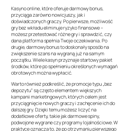
Kasyno online, które oferuje darmowy bonus,
przyciąga zarówno nowicjuszy, jak i
doświadczonych graczy. Po pierwsze, możliwość
gry bez wkładu eliminuje ryzyko finansowe –
możesz przetestować różne gry i sprawdzić, czy
dana platforma spełnia Twoje oczekiwania. Po
drugie, darmowy bonus to doskonały sposób na
zwiększenie szans na wygraną już na samym
początku. Wiele kasyn przyznaje startowy pakiet
środków, które po spełnieniu określonych wymagań
obrotowych można wypłacić.
Warto również podkreślić, że promocje typu „bez
depozytu” są często elementem większych
kampanii marketingowych, których celem jest
przyciągnięcie nowych graczy i zachęcenie ich do
dalszej gry. Dzięki temu możesz liczyć na
dodatkowe oferty, takie jak darmowe spiny,
podwojone wygrane czy programy lojalnościowe. W
praktyce oznacza to, że po otrzymaniu pierwszego