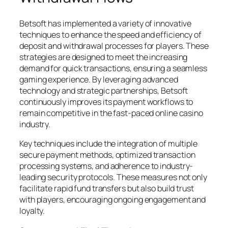
Betsoft has implemented a variety of innovative
techniques to enhance the speed and efficiency of
deposit and withdrawal processes for players. These
strategies are designed to meet the increasing
demand for quick transactions, ensuring a seamless
gaming experience. By leveraging advanced
technology and strategic partnerships, Betsoft
continuously improves its payment workflows to
remain competitive in the fast-paced online casino
industry.
Key techniques include the integration of multiple
secure payment methods, optimized transaction
processing systems, and adherence to industry-
leading security protocols. These measures not only
facilitate rapid fund transfers but also build trust
with players, encouraging ongoing engagement and
loyalty.