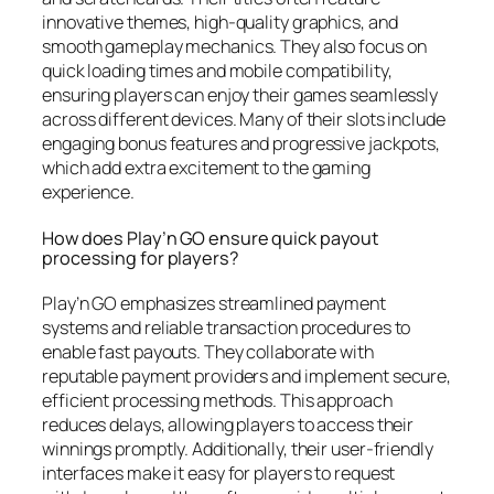
innovative themes, high-quality graphics, and
smooth gameplay mechanics. They also focus on
quick loading times and mobile compatibility,
ensuring players can enjoy their games seamlessly
across different devices. Many of their slots include
engaging bonus features and progressive jackpots,
which add extra excitement to the gaming
experience.
How does Play’n GO ensure quick payout
processing for players?
Play’n GO emphasizes streamlined payment
systems and reliable transaction procedures to
enable fast payouts. They collaborate with
reputable payment providers and implement secure,
efficient processing methods. This approach
reduces delays, allowing players to access their
winnings promptly. Additionally, their user-friendly
interfaces make it easy for players to request