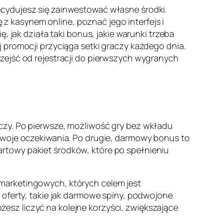
ecydujesz się zainwestować własne środki.
 kasynem online, poznać jego interfejs i
, jak działa taki bonus, jakie warunki trzeba
 promocji przyciąga setki graczy każdego dnia.
zejść od rejestracji do pierwszych wygranych
czy. Po pierwsze, możliwość gry bez wkładu
 Twoje oczekiwania. Po drugie, darmowy bonus to
rtowy pakiet środków, które po spełnieniu
marketingowych, których celem jest
 oferty, takie jak darmowe spiny, podwojone
sz liczyć na kolejne korzyści, zwiększające