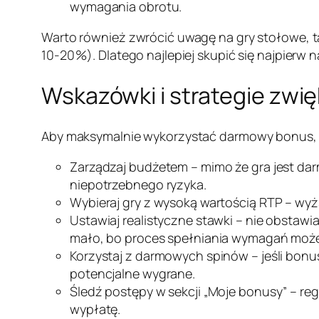
wymagania obrotu.
Warto również zwrócić uwagę na gry stołowe, tak
10‑20 %). Dlatego najlepiej skupić się najpierw
Wskazówki i strategie zwi
Aby maksymalnie wykorzystać darmowy bonus, w
Zarządzaj budżetem – mimo że gra jest da
niepotrzebnego ryzyka.
Wybieraj gry z wysoką wartością RTP – wy
Ustawiaj realistyczne stawki – nie obstaw
mało, bo proces spełniania wymagań może
Korzystaj z darmowych spinów – jeśli bon
potencjalne wygrane.
Śledź postępy w sekcji „Moje bonusy” – re
wypłatę.