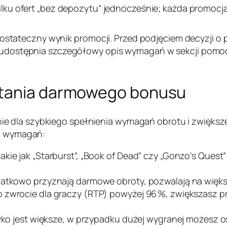
ilku ofert „bez depozytu” jednocześnie; każda promoc
ateczny wynik promocji. Przed podjęciem decyzji o pr
n udostępnia szczegółowy opis wymagań w sekcji pomocy
stania darmowego bonusu
 dla szybkiego spełnienia wymagań obrotu i zwiększen
ec wymagań:
kie jak „Starburst”, „Book of Dead” czy „Gonzo’s Quest
odatkowo przyznają darmowe obroty, pozwalają na wię
o zwrocie dla graczy (RTP) powyżej 96 %, zwiększasz
yzyko jest większe, w przypadku dużej wygranej możesz 