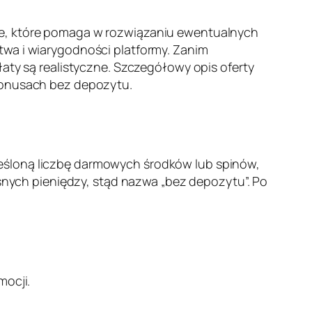
ne, które pomaga w rozwiązaniu ewentualnych
twa i wiarygodności platformy. Zanim
łaty są realistyczne. Szczegółowy opis oferty
 bonusach bez depozytu.
reśloną liczbę darmowych środków lub spinów,
ych pieniędzy, stąd nazwa „bez depozytu”. Po
mocji.