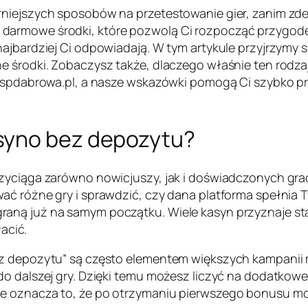
rniejszych sposobów na przetestowanie gier, zanim zd
armowe środki, które pozwolą Ci rozpocząć przygodę z
jbardziej Ci odpowiadają. W tym artykule przyjrzymy się
e środki. Zobaczysz także, dlaczego właśnie ten rodzaj
/zspdabrowa.pl, a nasze wskazówki pomogą Ci szybko pr
syno bez depozytu?
rzyciąga zarówno nowicjuszy, jak i doświadczonych gra
ać różne gry i sprawdzić, czy dana platforma spełnia
aną już na samym początku. Wiele kasyn przyznaje sta
acić.
ez depozytu” są często elementem większych kampanii 
do dalszej gry. Dzięki temu możesz liczyć na dodatkowe
e oznacza to, że po otrzymaniu pierwszego bonusu może