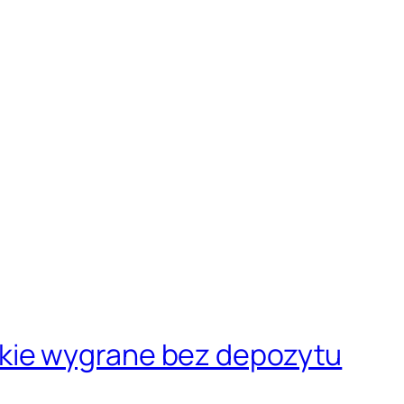
kie wygrane bez depozytu