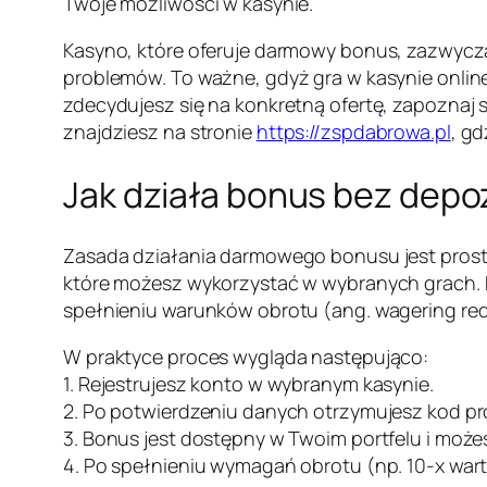
Twoje możliwości w kasynie.
Kasyno, które oferuje darmowy bonus, zazwycza
problemów. To ważne, gdyż gra w kasynie online
zdecydujesz się na konkretną ofertę, zapoznaj s
znajdziesz na stronie
https://zspdabrowa.pl
, g
Jak działa bonus bez depo
Zasada działania darmowego bonusu jest prosta
które możesz wykorzystać w wybranych grach. 
spełnieniu warunków obrotu (ang. wagering req
W praktyce proces wygląda następująco:
1. Rejestrujesz konto w wybranym kasynie.
2. Po potwierdzeniu danych otrzymujesz kod pr
3. Bonus jest dostępny w Twoim portfelu i możes
4. Po spełnieniu wymagań obrotu (np. 10‑x wa