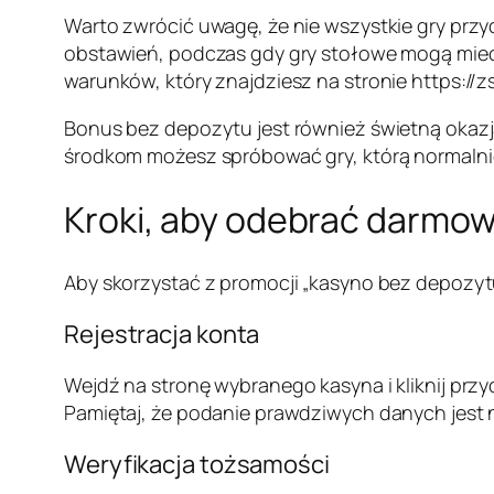
Warto zwrócić uwagę, że nie wszystkie gry przyc
obstawień, podczas gdy gry stołowe mogą mieć
warunków, który znajdziesz na stronie https://
Bonus bez depozytu jest również świetną oka
środkom możesz spróbować gry, którą normalni
Kroki, aby odebrać darmo
Aby skorzystać z promocji „kasyno bez depozy
Rejestracja konta
Wejdź na stronę wybranego kasyna i kliknij przy
Pamiętaj, że podanie prawdziwych danych jest n
Weryfikacja tożsamości