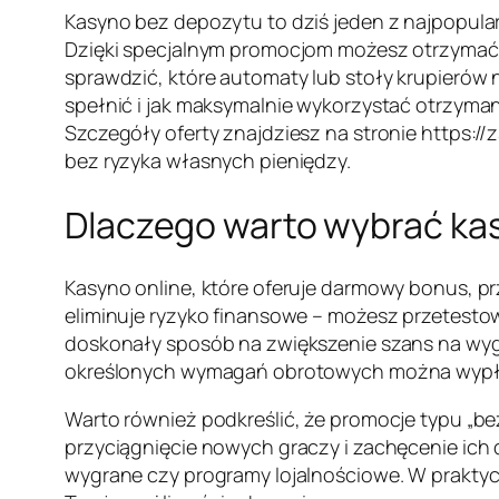
Kasyno bez depozytu to dziś jeden z najpopula
Dzięki specjalnym promocjom możesz otrzymać d
sprawdzić, które automaty lub stoły krupierów na
spełnić i jak maksymalnie wykorzystać otrzyman
Szczegóły oferty znajdziesz na stronie https:/
bez ryzyka własnych pieniędzy.
Dlaczego warto wybrać ka
Kasyno online, które oferuje darmowy bonus, p
eliminuje ryzyko finansowe – możesz przetestow
doskonały sposób na zwiększenie szans na wygr
określonych wymagań obrotowych można wypł
Warto również podkreślić, że promocje typu „b
przyciągnięcie nowych graczy i zachęcenie ich 
wygrane czy programy lojalnościowe. W praktyc